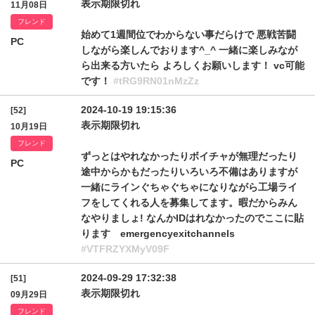
表示期限切れ
11月08日
フレンド
始めて1週間位でわからない事だらけで 悪戦苦闘
PC
しながら楽しんでおります^_^ 一緒に楽しみなが
ら出来る方いたら よろしくお願いします！ vc可能
です！
#tRG9RN01nMzZz
2024-10-19 19:15:36
[52]
表示期限切れ
10月19日
フレンド
ずっとはやれなかったりボイチャが無理だったり
PC
途中からかもだったりいろいろ不備はありますが
一緒にラインぐちゃぐちゃになりながら工場ライ
フをしてくれる人を募集してます。暇だからみん
なやりましょ! なんかIDはれなかったのでここに貼
ります emergencyexitchannels
#VTFRZYXMyV09F
2024-09-29 17:32:38
[51]
表示期限切れ
09月29日
フレンド