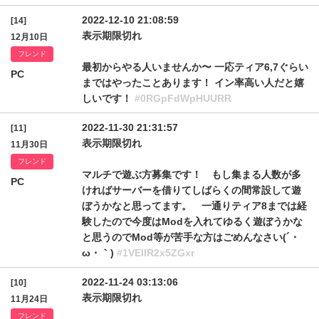
2022-12-10 21:08:59
[14]
表示期限切れ
12月10日
フレンド
最初からやる人いませんか〜 一応ティア6,7ぐらい
PC
まではやったことあります！ イン率高い人だと嬉
しいです！
#0RGpFdWpHUURR
2022-11-30 21:31:57
[11]
表示期限切れ
11月30日
フレンド
マルチで遊ぶ方募集です！ もし集まる人数が多
PC
ければサーバーを借りてしばらくの間常設して遊
ぼうかなと思ってます。 一通りティア8までは経
験したので今度はModを入れてゆるく遊ぼうかな
と思うのでMod等が苦手な方はごめんなさい(´・
ω・｀)
#1VElIR2x5ZGxr
2022-11-24 03:13:06
[10]
表示期限切れ
11月24日
フレンド