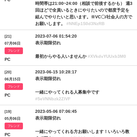
時間帯は21:00~24:00（相談で前後するかも） 週3
回ほどで全員いるときにやりたいので都度予定を
組んでやりたいと思います。※VC〇/社会人の方で
お願いします。
#NNEp1S0d3NzRB
2023-07-06 01:54:20
[21]
表示期限切れ
07月06日
フレンド
最初からやる人いませんか
#XVkdvYUUxb3M0
PC
2023-06-15 10:28:17
[20]
表示期限切れ
06月15日
フレンド
一緒にやってくれる人募集中です
PC
#5eVNNbzk2ZlVF
2023-05-06 07:06:45
[19]
表示期限切れ
05月06日
フレンド
一緒にやってくれる方お願いします！いろいろ教
PC