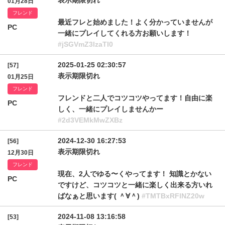
表示期限切れ
01月28日
フレンド
最近フレと始めました！よく分かっていませんが
PC
一緒にプレイしてくれる方お願いします！
#jSGVmZ3lzaTI0
2025-01-25 02:30:57
[57]
表示期限切れ
01月25日
フレンド
フレンドと二人でコツコツやってます！自由に楽
PC
しく、一緒にプレイしませんかー
#2d3VEMkMwZXBz
2024-12-30 16:27:53
[56]
表示期限切れ
12月30日
フレンド
現在、2人でゆる〜くやってます！ 知識とかない
PC
ですけど、コツコツと一緒に楽しく出来る方いれ
ばなぁと思います( ＾∀＾)
#TMTBxRFlNZ20w
2024-11-08 13:16:58
[53]