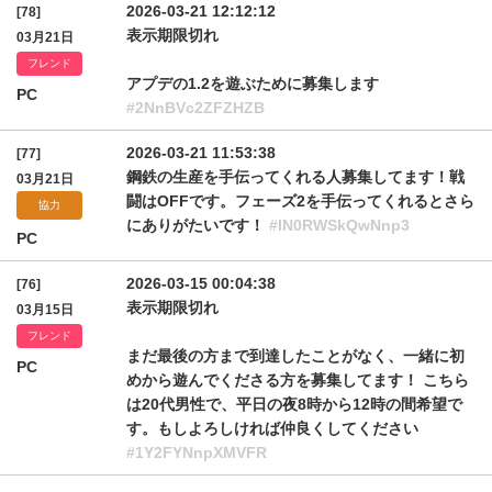
2026-03-21 12:12:12
[78]
表示期限切れ
03月21日
フレンド
アプデの1.2を遊ぶために募集します
PC
#2NnBVc2ZFZHZB
2026-03-21 11:53:38
[77]
鋼鉄の生産を手伝ってくれる人募集してます！戦
03月21日
闘はOFFです。フェーズ2を手伝ってくれるとさら
協力
にありがたいです！
#IN0RWSkQwNnp3
PC
2026-03-15 00:04:38
[76]
表示期限切れ
03月15日
フレンド
まだ最後の方まで到達したことがなく、一緒に初
PC
めから遊んでくださる方を募集してます！ こちら
は20代男性で、平日の夜8時から12時の間希望で
す。もしよろしければ仲良くしてください
#1Y2FYNnpXMVFR