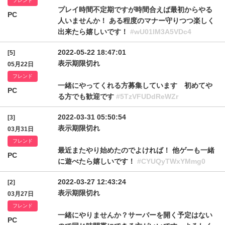
フレンド
プレイ時間不定期ですが時間合えば最初からやる
PC
人いませんか！ ある程度のマナー守りつつ楽しく
出来たら嬉しいです！
#wU01lM3A5VDc4
2022-05-22 18:47:01
[5]
表示期限切れ
05月22日
フレンド
一緒にやってくれる方募集しています 初めてや
PC
る方でも歓迎です
#5TzVFUDdReWZr
2022-03-31 05:50:54
[3]
表示期限切れ
03月31日
フレンド
最近またやり始めたのでよければ！ 他ゲーも一緒
PC
に遊べたら嬉しいです！
#CYUQyTWxYMmg0
2022-03-27 12:43:24
[2]
表示期限切れ
03月27日
フレンド
一緒にやりませんか？サーバーを開く予定はない
PC