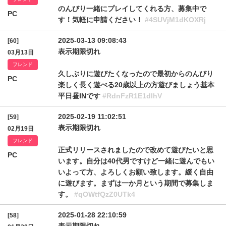
のんびり一緒にプレイしてくれる方、募集中で
PC
す！気軽に申請ください！
#4SUVjM1dKOXRj
2025-03-13 09:08:43
[60]
表示期限切れ
03月13日
フレンド
久しぶりに遊びたくなったので最初からのんびり
PC
楽しく長く遊べる20歳以上の方遊びましょう基本
平日昼INです
#RdnFzR1E1dlhV
2025-02-19 11:02:51
[59]
表示期限切れ
02月19日
フレンド
正式リリースされましたので改めて遊びたいと思
PC
います。自分は40代男ですけど一緒に遊んでもい
いよって方、よろしくお願い致します。緩く自由
に遊びます。まずは一か月という期間で募集しま
す。
#qOWtfQzZ0UTk4
2025-01-28 22:10:59
[58]