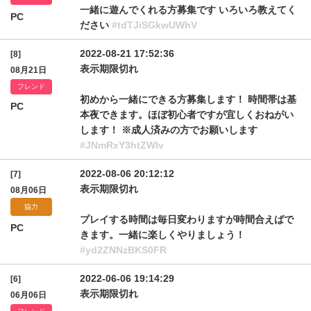
一緒に遊んでくれる方募集です いろいろ教えてく
PC
ださい
#tdTJiSGkwUWhV
2022-08-21 17:52:36
[8]
表示期限切れ
08月21日
フレンド
初めから一緒にできる方募集します！ 時間帯は基
PC
本夜できます。ほぼ初心者ですが宜しくおねがい
します！ ※成人済みの方でお願いします
#JNmRxY3htZWlv
2022-08-06 20:12:12
[7]
表示期限切れ
08月06日
協力
プレイする時間は毎日変わりますが時間合えばで
PC
きます。一緒に楽しくやりましょう！
#yd2ZNNzBKS0FR
2022-06-06 19:14:29
[6]
表示期限切れ
06月06日