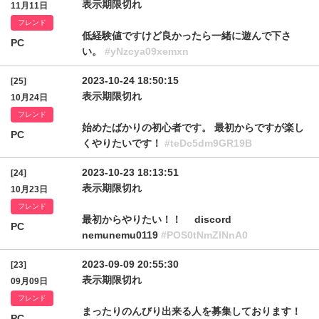
表示期限切れ
11月11日
フレンド
低経験値ですけど良かったら一緒に遊んで下さ
PC
い。
#yNzcya09xemxn
2023-10-24 18:50:15
[25]
表示期限切れ
10月24日
フレンド
始めたばかりの初心者です。 最初からですが楽し
PC
くやりたいです！
#teDc5dm9GR19B
2023-10-23 18:13:51
[24]
表示期限切れ
10月23日
フレンド
最初からやりたい！！ discord
PC
nemunemu0119
#POS0tNmZlNnA0
2023-09-09 20:55:30
[23]
表示期限切れ
09月09日
フレンド
まったりのんびり出来る人を募集しております！
PC