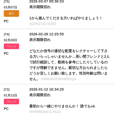
2026-03-07 09:36:53
[75]
表示期限切れ
03月07日
協力
1から遊んでくださる方いればやりましょう！
PC
#jZlI4Z1ExVU53
2026-02-28 12:25:55
[74]
表示期限切れ
02月28日
フレンド
どなたか信号の適切な配置をレクチャーして下さ
PC
る方いらっしゃいませんか…長い間フレンドと2人
で試行錯誤して、動画を参考にしたりしているの
ですが理解できません。親切な方おられましたら
どうか宜しくお願い致します。性別年齢は問いま
せん。
#4MkNOZWxWRUg4
2026-01-12 16:34:25
[73]
表示期限切れ
01月12日
フレンド
最初から一緒にやりませんか！ 誰でもok
PC
#HVHBObk1LYkZv