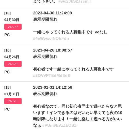
えて下さい。
#wc2JkS2Jscmlr
2023-04-30 11:24:09
[18]
表示期限切れ
04月30日
フレンド
一緒にやってくれる人募集中です vcなし
PC
#4eWwxclNObFdn
2023-04-26 18:08:57
[16]
表示期限切れ
04月26日
フレンド
初心者です一緒にやってくれる人募集中です
PC
#3OVVPTEdMdEdB
2023-01-31 14:12:58
[15]
表示期限切れ
01月31日
フレンド
初心者なので、同じ初心者同士で遊べたらなと思
PC
います！インできるのはだいたい早くても夜の10
時以降になります！一緒に楽しく遊べる方がいい
なぁ
#VUm9EVzZEOS1r