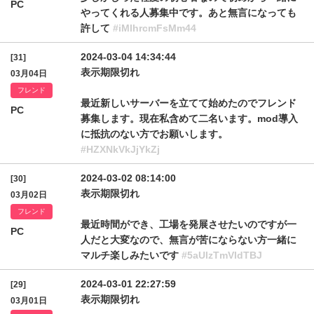
PC
やってくれる人募集中です。あと無言になっても
許して
#iMlhrcmFsMm44
2024-03-04 14:34:44
[31]
表示期限切れ
03月04日
フレンド
最近新しいサーバーを立てて始めたのでフレンド
PC
募集します。現在私含めて二名います。mod導入
に抵抗のない方でお願いします。
#HZXNkVkJjYkZj
2024-03-02 08:14:00
[30]
表示期限切れ
03月02日
フレンド
最近時間ができ、工場を発展させたいのですが一
PC
人だと大変なので、無言が苦にならない方一緒に
マルチ楽しみたいです
#5aUlzTmVIdTBJ
2024-03-01 22:27:59
[29]
表示期限切れ
03月01日