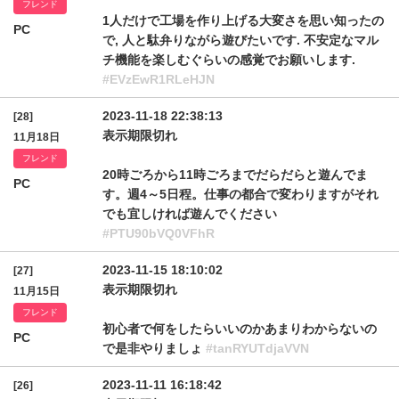
フレンド
1人だけで工場を作り上げる大変さを思い知ったの
PC
で, 人と駄弁りながら遊びたいです. 不安定なマル
チ機能を楽しむぐらいの感覚でお願いします.
#EVzEwR1RLeHJN
2023-11-18 22:38:13
[28]
表示期限切れ
11月18日
フレンド
20時ごろから11時ごろまでだらだらと遊んでま
PC
す。週4～5日程。仕事の都合で変わりますがそれ
でも宜しければ遊んでください
#PTU90bVQ0VFhR
2023-11-15 18:10:02
[27]
表示期限切れ
11月15日
フレンド
初心者で何をしたらいいのかあまりわからないの
PC
で是非やりましょ
#tanRYUTdjaVVN
2023-11-11 16:18:42
[26]