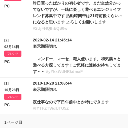
昨日買ったばかりの初心者です。まだ全然分かっ
PC
てないですが、一緒に楽しく遊べるエンジョイフ
レンド募集中です 活動時間帯は21時前後くらい～
になると思います よろしくお願いします
#2UjFHQlhEQS0w
2020-02-14 21:45:14
[2]
表示期限切れ
02月14日
フレンド
コマンドー、マーセ、職人使います。和気藹々と
PC
遊べる方探してます！ご気軽に連絡お待ちしてま
す～～
#yYkxWdHRkdmxF
2019-10-28 21:06:44
[1]
表示期限切れ
10月28日
フレンド
夜仕事なので平日午前中とか特にできます
PC
#fYTFZTWdUTU5Z
1ページ目