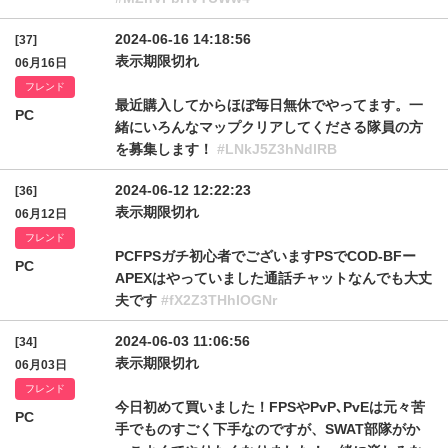
2024-06-16 14:18:56
[37]
表示期限切れ
06月16日
フレンド
最近購入してからほぼ毎日無休でやってます。一
PC
緒にいろんなマップクリアしてくださる隊員の方
を募集します！
#LNkJ5Z3hNdlRB
2024-06-12 12:22:23
[36]
表示期限切れ
06月12日
フレンド
PCFPSガチ初心者でございますPSでCOD-BFー
PC
APEXはやっていました通話チャットなんでも大丈
夫です
#fX2Z3THhIOGNr
2024-06-03 11:06:56
[34]
表示期限切れ
06月03日
フレンド
今日初めて買いました！FPSやPvP､PvEは元々苦
PC
手でものすごく下手なのですが、SWAT部隊がか