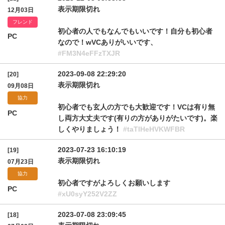
表示期限切れ
12月03日
フレンド
初心者の人でもなんでもいいです！自分も初心者
PC
なので！wVCありがいいです、
#FM3N4eFFzTXJR
2023-09-08 22:29:20
[20]
表示期限切れ
09月08日
協力
初心者でも玄人の方でも大歓迎です！VCは有り無
PC
し両方大丈夫です(有りの方がありがたいです)。楽
しくやりましょう！
#taTlHeHVKWFBR
2023-07-23 16:10:19
[19]
表示期限切れ
07月23日
協力
初心者ですがよろしくお願いします
PC
#xU0syY252V2ZZ
2023-07-08 23:09:45
[18]