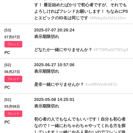
す！ 最近始めたばかりで初心者ですが、それでも
よろしければフレンドお願いします！ ちなみにPS
とエピックのID名は同じです
#Mbkp2eUd1cUxv
2025-07-07 20:26:24
[53]
表示期限切れ
07月07日
フレンド
どなたか一緒にやりませんか？
#FTl9RaGlTM1g4
PC
2025-06-27 10:57:06
[52]
表示期限切れ
06月27日
フレンド
是非一緒にやりませんか？
#rcl9NVm9rSFZr
PC
2025-05-08 14:25:01
[51]
表示期限切れ
05月08日
フレンド
初心者の人でもなんでもいいです！自分も初心者
PC
なので！一緒にわちゃわちゃやってくれる方を探
しています！一緒にやる人居ないのでフレンド申