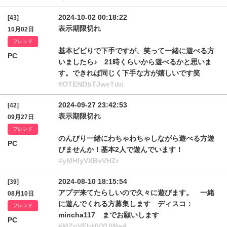
2024-10-02 00:18:22
[43]
表示期限切れ
10月02日
フレンド
基本ビビりで下手ですが、笑って一緒に遊べる方
PC
いましたら♪ 21時くらいから遊べるかと思いま
す。できれば同じく下手な方が嬉しいです笑
#OTENDbTJweTdn
2024-09-27 23:42:53
[42]
表示期限切れ
09月27日
フレンド
のんびり一緒にわちゃわちゃしながら遊べる方遊
PC
びませんか！基本2人で遊んでいます！
#yMHlyVXBvVHZr
2024-08-10 18:15:54
[39]
アプデ来てたらしいので久々に遊びます。 一緒
08月10日
に遊んでくれる方募集します ディスコ：
フレンド
mincha117 までお願いします
PC
#MZnVFbHVYUWw4