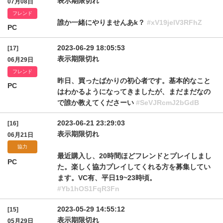
表示期限切れ
07月08日
フレンド
誰か一緒にやりませんあk？
#xV19jelV3RFhZ
PC
2023-06-29 18:05:53
[17]
表示期限切れ
06月29日
フレンド
昨日、買ったばかりの初心者です。基本的なこと
PC
はわかるようになってきましたが、まだまだなの
で誰か教えてくださーい
#SeVJRcmJ2bGdB
2023-06-21 23:29:03
[16]
表示期限切れ
06月21日
協力
最近購入し、20時間ほどフレンドとプレイしまし
PC
た。楽しく協力プレイしてくれる方を募集してい
ます。VC有、平日19~23時頃。
#Yb1hOS1FqR3Fn
2023-05-29 14:55:12
[15]
表示期限切れ
05月29日