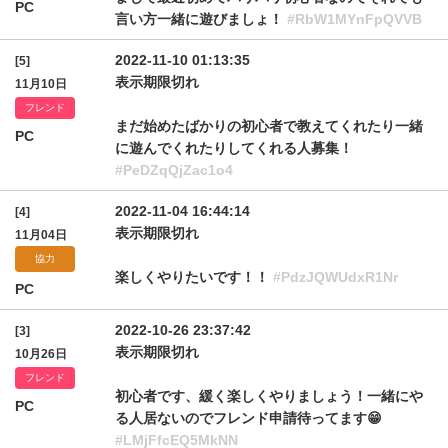
PC
言い方一緒に遊びましょ！
#RbW1MYnFpQVVB
2022-11-10 01:13:35
[5]
表示期限切れ
11月10日
フレンド
まだ始めたばかりの初心者で教えてくれたり一緒
PC
に遊んでくれたりしてくれる人募集！
#PeDZqQjZac1o4
2022-11-04 16:44:14
[4]
表示期限切れ
11月04日
協力
楽しくやりたいです！！
#PdzJQWUdxR1Nr
PC
2022-10-26 23:37:42
[3]
表示期限切れ
10月26日
フレンド
初心者です、緩く楽しくやりましょう！一緒にや
PC
る人居ないのでフレンド申請待ってます😁
#LMjFfcEQ5MkNN