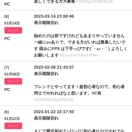
楽しくできる方大募集
#mb2lpZ0VBUEZB
PC
2023-03-14 23:08:46
[8]
表示期限切れ
03月14日
フレンド
始めたのは前ですけれどもあまりやっていません
PC
一緒にvcありで、できる方がいれば募集したいで
す 因みにFPS は下手っぴです(´・ω・｀) よろしく
お願いします
#3cmYwTHdxUFNn
2023-02-08 21:43:07
[7]
表示期限切れ
02月08日
フレンド
フレンドとやってます！超初心者なので、初心者
PC
同士でやれればなと思います。VC有
#KbVFBbWpFWG40
2023-01-22 22:17:50
[6]
表示期限切れ
01月22日
フレンド
まじで最近初めてバリバリ初心者なのでそれでも