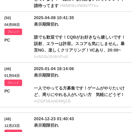
請待ってます
#MNFBsVW9UYThv
2025-04-08 10:41:35
[50]
表示期限切れ
04月08日
フレンド
誰でも歓迎です！CQBがお好きなら嬉しいです！
PC
誤射、エラーは許容。スコアも気にしません。暴
言NG、楽しくクリアリング！VCあり、20:00~
#xN18zSU4tVFo0
2025-01-04 18:14:06
[49]
表示期限切れ
01月04日
フレンド
一人でやってる方募集です！ゲームがやりたいけ
PC
ど、周りにやれる人がいない方 気軽にどうぞ！
#iZGFHUmE4MjZB
2024-12-23 01:40:43
[48]
表示期限切れ
12月23日