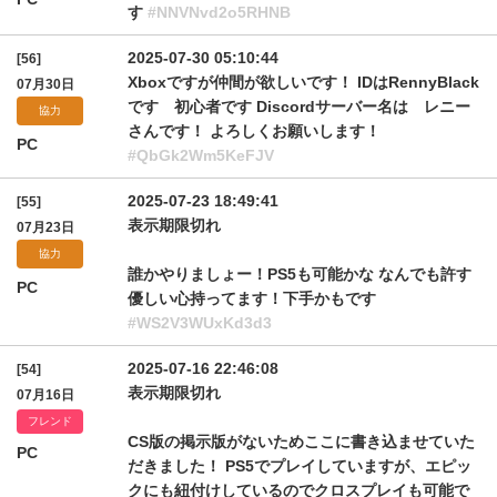
す
#NNVNvd2o5RHNB
2025-07-30 05:10:44
[56]
Xboxですが仲間が欲しいです！ IDはRennyBlack
07月30日
です 初心者です Discordサーバー名は レニー
協力
さんです！ よろしくお願いします！
PC
#QbGk2Wm5KeFJV
2025-07-23 18:49:41
[55]
表示期限切れ
07月23日
協力
誰かやりましょー！PS5も可能かな なんでも許す
PC
優しい心持ってます！下手かもです
#WS2V3WUxKd3d3
2025-07-16 22:46:08
[54]
表示期限切れ
07月16日
フレンド
CS版の掲示版がないためここに書き込ませていた
PC
だきました！ PS5でプレイしていますが、エピッ
クにも紐付けしているのでクロスプレイも可能で