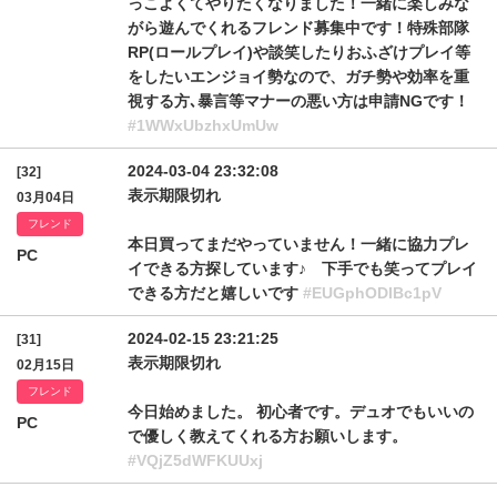
っこよくてやりたくなりました！一緒に楽しみな
がら遊んでくれるフレンド募集中です！特殊部隊
RP(ロールプレイ)や談笑したりおふざけプレイ等
をしたいエンジョイ勢なので、ガチ勢や効率を重
視する方､暴言等マナーの悪い方は申請NGです！
#1WWxUbzhxUmUw
2024-03-04 23:32:08
[32]
表示期限切れ
03月04日
フレンド
本日買ってまだやっていません！一緒に協力プレ
PC
イできる方探しています♪ 下手でも笑ってプレイ
できる方だと嬉しいです
#EUGphODlBc1pV
2024-02-15 23:21:25
[31]
表示期限切れ
02月15日
フレンド
今日始めました。 初心者です。デュオでもいいの
PC
で優しく教えてくれる方お願いします。
#VQjZ5dWFKUUxj