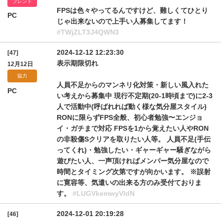
フレンド
FPSは色々やってるんですけど、難しくてひとり
PC
じゃ出来ないので上手い人募集してます！
#TWjZLT3J4QWN3
2024-12-12 12:23:30
[47]
表示期限切れ
12月12日
協力
人員不足からのマンネリ化対策・新しい風入れた
PC
い考えから募集中 現行不定期(20-1時頃まで)に2-3
人で活動中(呼ばれれば動く様な気分屋スタイル)
RONに限らずFPS全般、初心者勉強〜エンジョ
イ・ガチまで対応 FPSを1から覚えたい人やRON
の非殺傷Sクリアを取りたい人等。 人員不足(手伝
ってくれ)・勉強したい・ギャーギャー騒ぎながら
遊びたい人、一声頂ければメンバー気分屋なので
時間とタイミング次第ですが向かいます。 ※誤射
に寛容等、気遣いの出来る方のみ受付ておりま
す。
#LUGVkemwyVldN
2024-12-01 20:19:28
[46]