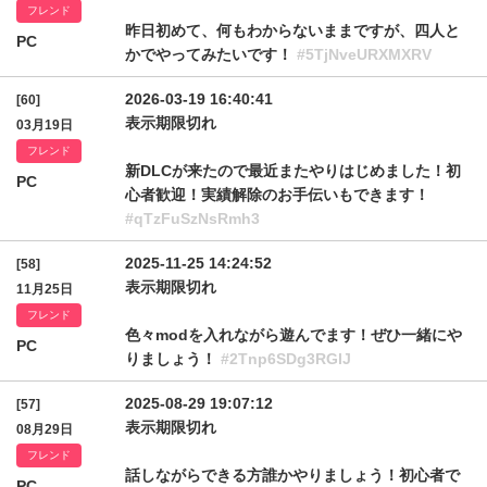
フレンド
昨日初めて、何もわからないままですが、四人と
PC
かでやってみたいです！
#5TjNveURXMXRV
2026-03-19 16:40:41
[60]
表示期限切れ
03月19日
フレンド
新DLCが来たので最近またやりはじめました！初
PC
心者歓迎！実績解除のお手伝いもできます！
#qTzFuSzNsRmh3
2025-11-25 14:24:52
[58]
表示期限切れ
11月25日
フレンド
色々modを入れながら遊んでます！ぜひ一緒にや
PC
りましょう！
#2Tnp6SDg3RGlJ
2025-08-29 19:07:12
[57]
表示期限切れ
08月29日
フレンド
話しながらできる方誰かやりましょう！初心者で
PC