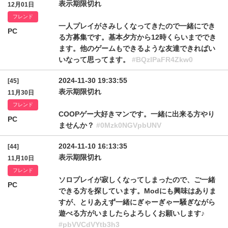
表示期限切れ
12月01日
フレンド
一人プレイがさみしくなってきたので一緒にでき
PC
る方募集です。基本夕方から12時くらいまででき
ます。他のゲームもできるような友達できればい
いなって思ってます。
#BQzlPaFR4Zkw0
2024-11-30 19:33:55
[45]
表示期限切れ
11月30日
フレンド
COOPゲー大好きマンです。一緒に出来る方やり
PC
ませんか？
#0Mzk0NGVpbUNV
2024-11-10 16:13:35
[44]
表示期限切れ
11月10日
フレンド
ソロプレイが寂しくなってしまったので、ご一緒
PC
できる方を探しています。Modにも興味はありま
すが、とりあえず一緒にぎゃーぎゃー騒ぎながら
遊べる方がいましたらよろしくお願いします♪
#pbVVCdVYtb3h3