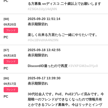
PC
る方募集 vcディスコ 二十歳以上でお願いします
#ZSGh1Uy14djNN
2025-09-20 11:51:14
[68]
表示期限切れ
09月20日
フレンド
楽しく出来る方居たらご一緒にやりたいです。
PC
#Oc1BVdHA4N29N
2025-09-18 13:42:55
[67]
表示期限切れ
09月18日
フレンド
DiscordID違ったので再度
#3VXFGM2w3Yjc0
PC
2025-09-17 13:39:30
[66]
表示期限切れ
09月17日
フレンド
30代社会人です。PoE、PoE2プレイ済みです。今
PC
期唯一のフレンドができなくなったので情報共有
とかできるフレンド募集中。今はリッチとインヴ