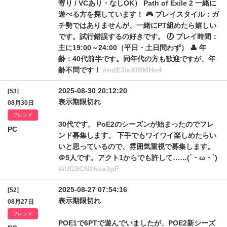
寄り / VCあり・なしOK） Path of Exile 2 一緒に
遊べる方を探しています！ 🎮 プレイスタイル：ガ
チ勢ではありませんが、一緒にPT組めたら嬉しい
です。試行錯誤するの好きです。 🕖 プレイ時間：
主に19:00～24:00（平日・土日問わず） 👤 年
齢：40代前半です。同年代の方も歓迎ですが、年
齢不問です！
#ndEJieXlRMHo4
2025-08-30 20:12:20
[53]
表示期限切れ
08月30日
フレンド
30代です。 PoE2のシーズンが始まったのでフレ
PC
ンド募集します。 下手でもワイワイ楽しめたらい
いと思っているので、雰囲気重視で募集します。
＠5人です。アクト1からでも許して……(´・ω・`)
#iUG9CN2hxa3pF
2025-08-27 07:54:16
[52]
表示期限切れ
08月27日
フレンド
POE1で6PTで遊んでいましたが、POE2新シーズ