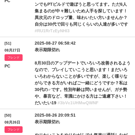
PC
ンでもPTビルドで遊ぼうと思ってます。ただ6人
集まるのが中々難しいため人手を探しています！
異次元のドロップ量、味わいたい方いませんか？
自分は30代で回りも同じくらいの人達が多いです
#RU1RrTzEyNHl3
2025-08-27 06:58:42
[51]
表示期限切れ
08月27日
フレンド
8月30日のアップデートでいろいろ改善されるよう
PC
なので、プレイしていこうと思います！まだいろ
いろわからないことが多いですが、楽しく喋りな
がらできる方がいればご一緒にどうですか？私は
30代の♂です。性別年齢は問いませんが、ガチ勢
や、暴言など、常識にかける方はご遠慮下さい！
だいたい19
#3bVc1UHMwQWNF
2025-08-26 20:09:51
[50]
表示期限切れ
08月26日
フレンド