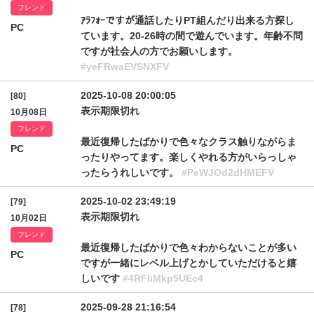
フレンド
ｱﾗﾌｫｰですが通話したりPT組んだり出来る方探し
PC
ています。20-26時の間で遊んでいます。年齢不問
ですが社会人の方でお願いします。
#yeFRwaEVSNXFV
2025-10-08 20:00:05
[80]
表示期限切れ
10月08日
フレンド
最近復帰したばかりで色々なクラス触りながらま
PC
ったりやってます。楽しくやれる方がいらっしゃ
ったらうれしいです。
#PeWJOd2dHMEFV
2025-10-02 23:49:19
[79]
表示期限切れ
10月02日
フレンド
最近復帰したばかりで色々わからないことが多い
PC
ですが一緒にレベル上げとかしていただけると嬉
しいです
#4RFliMkp5UEc4
2025-09-28 21:16:54
[78]