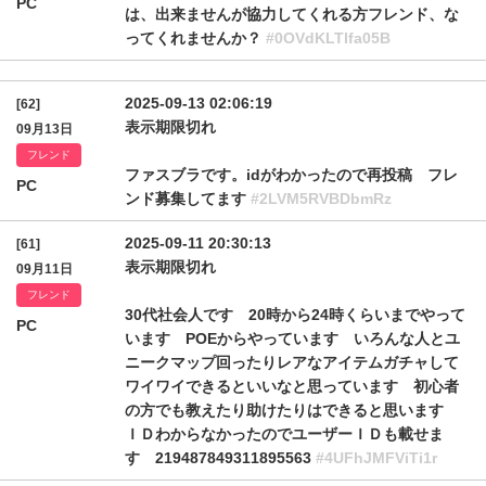
PC
は、出来ませんが協力してくれる方フレンド、な
ってくれませんか？
#0OVdKLTlfa05B
2025-09-13 02:06:19
[62]
表示期限切れ
09月13日
フレンド
ファスブラです。idがわかったので再投稿 フレ
PC
ンド募集してます
#2LVM5RVBDbmRz
2025-09-11 20:30:13
[61]
表示期限切れ
09月11日
フレンド
30代社会人です 20時から24時くらいまでやって
PC
います POEからやっています いろんな人とユ
ニークマップ回ったりレアなアイテムガチャして
ワイワイできるといいなと思っています 初心者
の方でも教えたり助けたりはできると思います
ＩＤわからなかったのでユーザーＩＤも載せま
す 219487849311895563
#4UFhJMFViTi1r