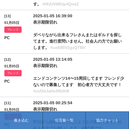
す。
#HUUVlMUp4QmtZ
2025-01-05 16:39:00
[13]
表示期限切れ
01月05日
フレンド
ダベりながら出来るフレさんまたはギルドを探し
PC
てます。進行度問いません。社会人の方でお願い
します。
#ueE85V2gzQTBV
2025-01-05 13:14:05
[12]
表示期限切れ
01月05日
フレンド
エンドコンテンツ14〜15周回してます フレンド少
PC
ないので募集してます 初心者方で大丈夫です！
#uU3dJaHc0NUhB
2025-01-05 00:25:54
[11]
表示期限切れ
01月05日
フレンド
書き込む
伝言板一覧
協力チャット
昨日から始めました同じような方探してます。社
PC
会人の方でお願いします。40代男です