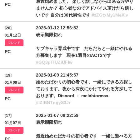
最近始めました。 楽しく話しながら出来る方やり
PC
ませんか？ 初心者なのでアドバイス頂けたら嬉し
いです 自分は30代男性です
#zZGtxMy1MeXlv
2025-01-12 12:56:52
[20]
表示期限切れ
01月12日
フレンド
サブキャラ育成中です だらだらと一緒にやれる
PC
方募集します 現在1週目のACT2です
#GQ3plTUZiUFIw
2025-01-09 21:45:57
[19]
始めたばかりの初心者です。一緒にできる方探し
01月09日
ております。夜から深夜にかけてやれる方探して
フレンド
おります。Discord ： melchiormax
PC
#lZlBNTngyS3Jr
2025-01-07 08:22:59
[17]
表示期限切れ
01月07日
フレンド
最近始めたばかりの初心者です 一緒に遊べる方
PC