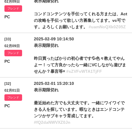
表示期限切れ
02月09日
フレンド
コンドコンテンツを手伝ってくれる方または、Act
PC
の攻略を手伝って欲しい方募集してます。vc可で
す。よろしくお願いします。
#uamNoQXk0Z05Z
2025-02-09 10:14:50
[33]
表示期限切れ
02月09日
フレンド
昨日買ったばかりの初心者です💦色々教えてやん
PC
よー！って方良かったら一緒にVCしながら遊びま
せんか？暴言等×
#sZVFvWTA1TjFF
2025-02-01 15:20:10
[32]
表示期限切れ
02月01日
フレンド
最近始めた方でも大丈夫です。一緒にワイワイで
PC
きる人を探しています。暇なときはエンドコンテ
ンツかサブキャラ育成してます。
#fQ2daNWVXZ0Jn