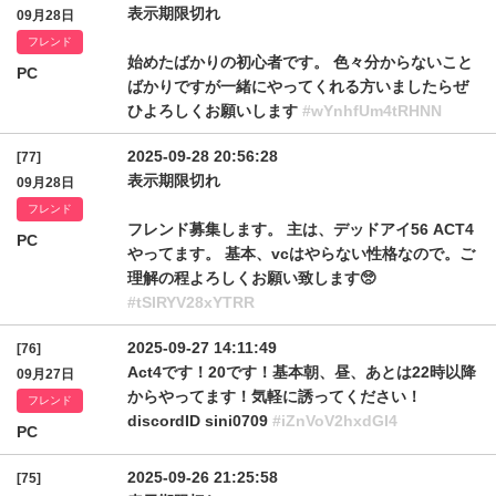
表示期限切れ
09月28日
フレンド
始めたばかりの初心者です。 色々分からないこと
PC
ばかりですが一緒にやってくれる方いましたらぜ
ひよろしくお願いします
#wYnhfUm4tRHNN
2025-09-28 20:56:28
[77]
表示期限切れ
09月28日
フレンド
フレンド募集します。 主は、デッドアイ56 ACT4
PC
やってます。 基本、vcはやらない性格なので。ご
理解の程よろしくお願い致します🥺
#tSlRYV28xYTRR
2025-09-27 14:11:49
[76]
Act4です！20です！基本朝、昼、あとは22時以降
09月27日
からやってます！気軽に誘ってください！
フレンド
discordID sini0709
#iZnVoV2hxdGI4
PC
2025-09-26 21:25:58
[75]