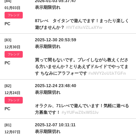
2026-01-03 05:37:47
[84]
表示期限切れ
01月03日
フレンド
87レべ タイタンで遊んでます！まったり楽しく
PC
遊びませんか？
#IVTdXcVZLaXYw
2025-12-30 20:53:59
[83]
表示期限切れ
12月30日
フレンド
買って間もないです。プレイしながら教えくださ
PC
る方いませんか？とりあえずドルイドでやってま
す ちなみにアラフォーです
#xNVY2cU1kTGFn
2025-12-24 23:48:40
[82]
表示期限切れ
12月24日
フレンド
オラクル、71レべで遊んでいます！気軽に遊べる
PC
方募集です！
#yYUFwZ0xWS1lv
2025-12-07 10:11:11
[81]
表示期限切れ
12月07日