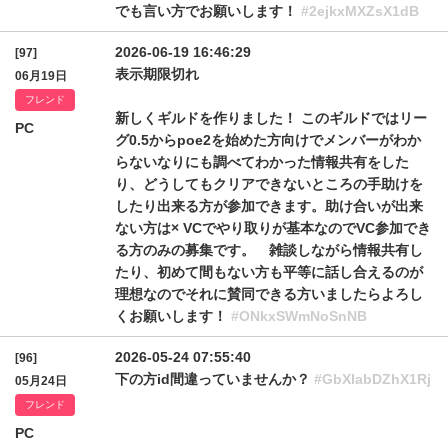
でも言い方でお願いします！
#2ejkxMXZsX1dB
2026-06-19 16:46:29
[97]
表示期限切れ
06月19日
フレンド
新しくギルドを作りました！ このギルドではリー
PC
グ0.5からpoe2を始めた方向けでメンバーがわか
らないなりにも調べてわかった情報共有をした
り、どうしてもクリアできないところの手助けを
したり出来る方が参加できます。助け合いが出来
ない方は× VCでやり取りが基本なのでVC参加でき
る方のみの募集です。 雑談しながら情報共有し
たり、初めて間もない方も平等に話し合えるのが
理想なのでそれに賛同できる方いましたらよろし
くお願いします！
#ONkxSWmNoSnNB
2026-05-24 07:55:40
[96]
下の方id間違っていませんか？
#GbXlabDZhX1Rj
05月24日
フレンド
PC