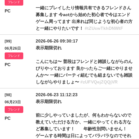
フレンド
一緒にプレイしたり情報共有できるフレンドさん
PC
募集します 今actから始めた初心者で今はエンド
ゲーム周ってます 出来れば同じような初心者の方
と一緒にやりたいです！
#tZUcwTkhDNWtF
2026-06-26 09:30:17
[99]
表示期限切れ
06月26日
フレンド
こんにちは〜 普段はフレンドと雑談しながらのん
PC
びりやっております 良かったらご一緒にやりませ
んか〜 一緒にパーティ組むでも組まないでも雑談
しながらやりましょ〜
#zUFVQejZQQjVR
2026-06-23 11:12:23
[98]
表示期限切れ
06月23日
フレンド
前に少しやっていましたが、何もわからないので
PC
教えていただける方か、一緒にやってくれる方な
ど募集しています！ 年齢性別問いません！
ゲームする時間は日によってバラバラなのでそれ