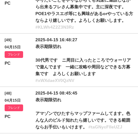
やりたいことをやりながらでも気楽に通話しなが
PC
ら出来るフレさん募集中です。主に深夜です。
POE1やラスエポ等にも興味があるorやっている方
ならより嬉しいです。よろしくお願いします。
#KLWh4Z2Z3N3Rz
2025-04-15 16:48:27
[49]
表示期限切れ
04月15日
フレンド
30代男です ニ周目に入ったところでウォーリア
PC
で遊んでます 一緒に攻略や周回などできる方募
集です よろしくお願いします
#xWXdaeXV0QzNV
2025-04-15 08:45:45
[48]
表示期限切れ
04月15日
フレンド
アマゾンでひたすらマップファームしてます。色
PC
んな人のビルド知れたら嬉しいです。できる範囲
ならお手伝いもいけます。
#taGNycFlleUZJ