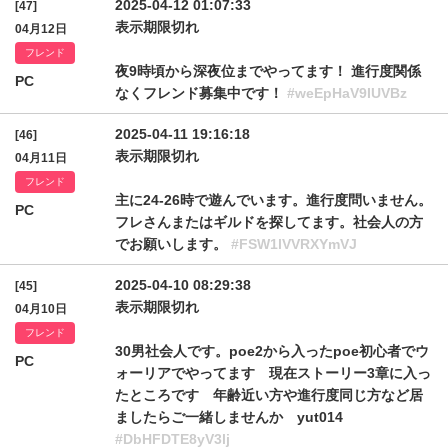
2025-04-12 01:07:33
[47]
表示期限切れ
04月12日
フレンド
夜9時頃から深夜位までやってます！ 進行度関係
PC
なくフレンド募集中です！
#weEpHaV9IUVBz
2025-04-11 19:16:18
[46]
表示期限切れ
04月11日
フレンド
主に24-26時で遊んでいます。進行度問いません。
PC
フレさんまたはギルドを探してます。社会人の方
でお願いします。
#FSW1lVVRXYmVJ
2025-04-10 08:29:38
[45]
表示期限切れ
04月10日
フレンド
30男社会人です。poe2から入ったpoe初心者でウ
PC
ォーリアでやってます 現在ストーリー3章に入っ
たところです 年齢近い方や進行度同じ方など居
ましたらご一緒しませんか yut014
#DbHFDTE8yV3lj