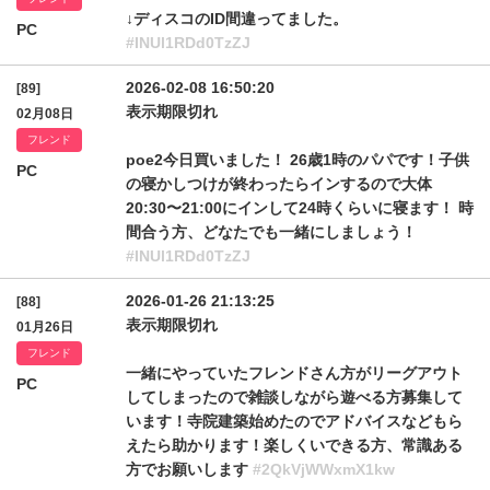
↓ディスコのID間違ってました。
PC
#INUl1RDd0TzZJ
2026-02-08 16:50:20
[89]
表示期限切れ
02月08日
フレンド
poe2今日買いました！ 26歳1時のパパです！子供
PC
の寝かしつけが終わったらインするので大体
20:30〜21:00にインして24時くらいに寝ます！ 時
間合う方、どなたでも一緒にしましょう！
#INUl1RDd0TzZJ
2026-01-26 21:13:25
[88]
表示期限切れ
01月26日
フレンド
一緒にやっていたフレンドさん方がリーグアウト
PC
してしまったので雑談しながら遊べる方募集して
います！寺院建築始めたのでアドバイスなどもら
えたら助かります！楽しくいできる方、常識ある
方でお願いします
#2QkVjWWxmX1kw