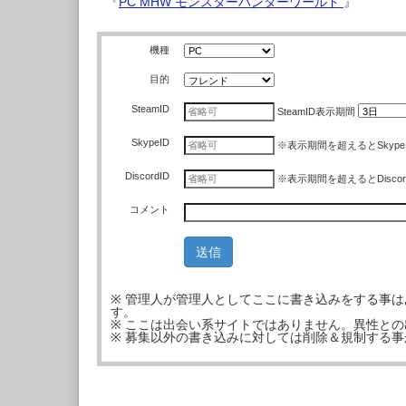
『
PC MHW モンスターハンターワールド
』
機種
目的
SteamID
SteamID
表示期間
SkypeID
※表示期間を超えるとSkyp
DiscordID
※表示期間を超えるとDisco
コメント
※ 管理人が管理人としてここに書き込みをする事
す。
※ ここは出会い系サイトではありません。異性と
※ 募集以外の書き込みに対しては削除＆規制する