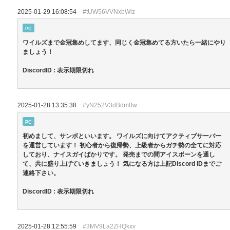
2025-01-29 16:08:54
#tUW56VVNxbWlz
PC
ワイルズまで金冠集めしてます、同じく金冠集めてる方いたら一緒にやり
ましょう！
DiscordID : 表示期限切れ
2025-01-28 13:35:38
#yN252V3dBdm0w
PC
初めまして、サンボといいます。 ワイルズに向けてアクティブサーバー
を運営しています！ 初心者から復帰勢、上級者からガチ勢の全てに対応
しており、ナイスガイばかりです。 発売までの間アイスボーンを通し
て、共に盛り上げていきましょう！ 気になる方は上記Discord IDまでご
連絡下さい。
DiscordID : 表示期限切れ
2025-01-28 12:55:59
#3MV9La2ZHQkxv