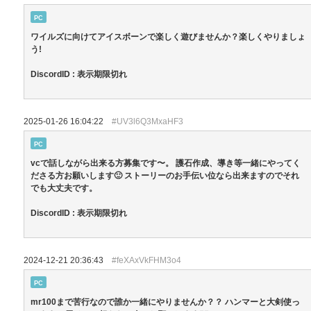
PC
ワイルズに向けてアイスボーンで楽しく遊びませんか？楽しくやりましょ
う!
DiscordID : 表示期限切れ
2025-01-26 16:04:22
#UV3l6Q3MxaHF3
PC
vcで話しながら出来る方募集です〜。 護石作成、導き等一緒にやってく
ださる方お願いします🙂 ストーリーのお手伝い位なら出来ますのでそれ
でも大丈夫です。
DiscordID : 表示期限切れ
2024-12-21 20:36:43
#feXAxVkFHM3o4
PC
mr100まで苦行なので誰か一緒にやりませんか？？ ハンマーと大剣使っ