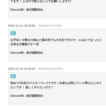
てます！ 乙るので怒らない人でお願いします🙇‍♀️
DiscordID : 表示期限切れ
2024-12-21 18:19:00
#Wbkd5Z1VSVlBn
PC
お手伝いや導きの地など基本何でも大丈夫ですので、vcありでまったり
出来る方募集です〜😊
DiscordID : 表示期限切れ
2024-12-19 14:49:40
#6MXAtbEp2RW5Z
PC
初めて5日目のマスターランク1です！出来れば同じランク帯の人とやり
たいです！ 楽しくやりたいので！
DiscordID : 表示期限切れ