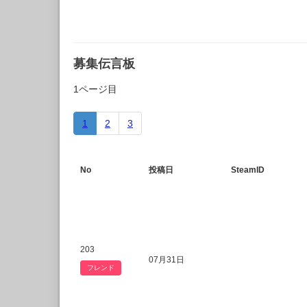
募集伝言板
1ページ目
1
2
3
No
投稿日
SteamID
203
07月31日
フレンド