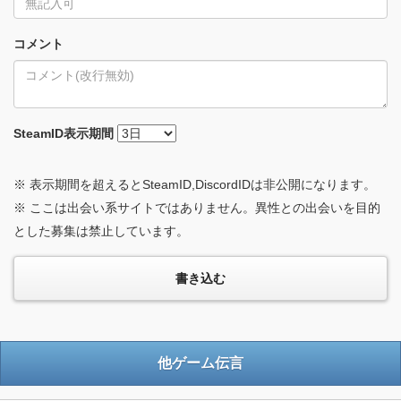
コメント
SteamID
表示期間
※ 表示期間を超えるとSteamID,DiscordIDは非公開になります。
※ ここは出会い系サイトではありません。異性との出会いを目的
とした募集は禁止しています。
他ゲーム伝言