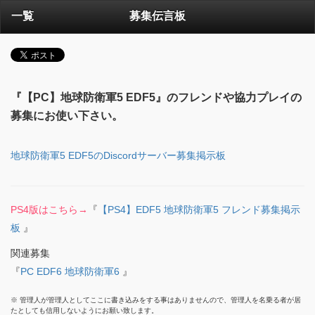
一覧
募集伝言板
『【PC】地球防衛軍5 EDF5』のフレンドや協力プレイの
募集にお使い下さい。
地球防衛軍5 EDF5のDiscordサーバー募集掲示板
PS4版はこちら→
『
【PS4】EDF5 地球防衛軍5 フレンド募集掲示
板
』
関連募集
『
PC EDF6 地球防衛軍6
』
※ 管理人が管理人としてここに書き込みをする事はありませんので、管理人を名乗る者が居
たとしても信用しないようにお願い致します。