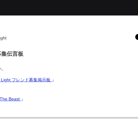
ght
用募集伝言板
い。
 Light フレンド募集掲示板
』
he Beast
』