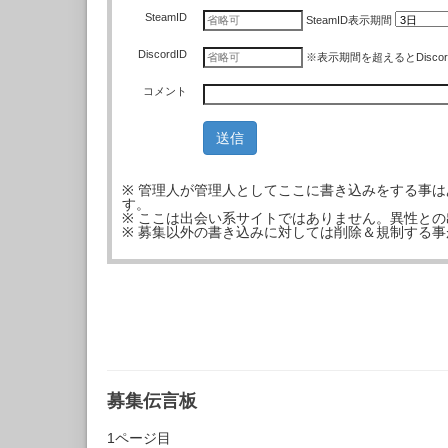
SteamID
SteamID
表示期間
DiscordID
※表示期間を超えるとDisco
コメント
※ 管理人が管理人としてここに書き込みをする事
す。
※ ここは出会い系サイトではありません。異性と
※ 募集以外の書き込みに対しては削除＆規制する
募集伝言板
1ページ目