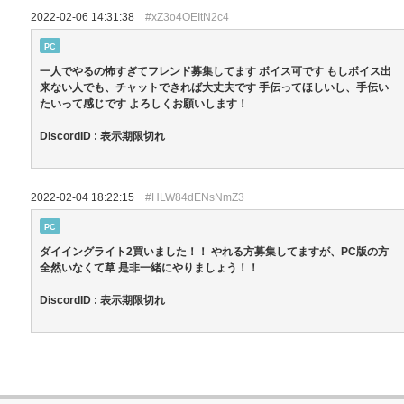
2022-02-06 14:31:38
#xZ3o4OEItN2c4
PC
一人でやるの怖すぎてフレンド募集してます ボイス可です もしボイス出
来ない人でも、チャットできれば大丈夫です 手伝ってほしいし、手伝い
たいって感じです よろしくお願いします！
DiscordID : 表示期限切れ
2022-02-04 18:22:15
#HLW84dENsNmZ3
PC
ダイイングライト2買いました！！ やれる方募集してますが、PC版の方
全然いなくて草 是非一緒にやりましょう！！
DiscordID : 表示期限切れ