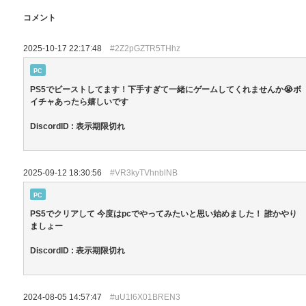
コメント
2025-10-17 22:17:48
#2Z2pGZTR5THhz
PC
PS5でビーストしてます！下手すぎて一緒にゲームしてくれませんか😭ボ
イチャあったら嬉しいです
DiscordID : 表示期限切れ
2025-09-12 18:30:56
#VR3kyTVhnblNB
PC
PS5でクリアして 今度はpcでやってみたいと思い始めました！ 誰かやり
ましょー
DiscordID : 表示期限切れ
2024-08-05 14:57:47
#uU1l6X01BREN3