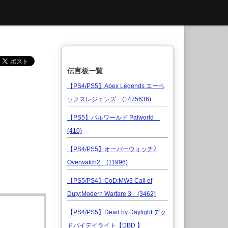
伝言板一覧
【PS4/PS5】Apex Legends エーペ
ックスレジェンズ (1475636)
【PS5】パルワールド Palworld
(410)
【PS4/PS5】オーバーウォッチ2
Overwatch2 (11996)
【PS5/PS4】CoD:MW3 Call of
Duty:Modern Warfare 3 (3462)
【PS4/PS5】Dead by Daylight デッ
ドバイデイライト【DBD 】