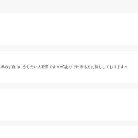
率求めず自由にやりたい人歓迎です☺️VCありで出来る方お待ちしております♫