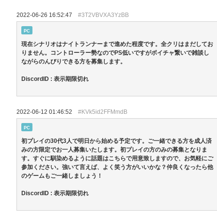
2022-06-26 16:52:47
#3T2VBVXA3YzBB
PC
現在シナリオはナイトランナーまで進めた程度です。全クリはまだしてお
りません。コントローラー勢なのでPS低いですがボイチャ繋いで雑談し
ながらのんびりできる方を募集します。
DiscordID : 表示期限切れ
2022-06-12 01:46:52
#KVk5id2FFMmdB
PC
初プレイの30代3人で明日から始める予定です。ご一緒できる方を成人済
みの方限定でお一人募集いたします。初プレイの方のみの募集となりま
す。すぐに馴染めるように話題はこちらで用意致しますので、お気軽にご
参加ください。強いて言えば、よく笑う方がいいかな？仲良くなったら他
のゲームもご一緒しましょう！
DiscordID : 表示期限切れ