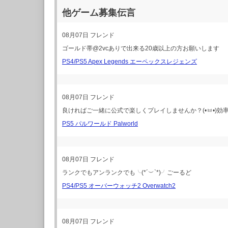
他ゲーム募集伝言
08月07日
フレンド
ゴールド帯@2vcありで出来る20歳以上の方お願いします
PS4/PS5 Apex Legends エーペックスレジェンズ
08月07日
フレンド
良ければご一緒に公式で楽しくプレイしませんか？(•ㅂ•)効
PS5 パルワールド Palworld
08月07日
フレンド
ランクでもアンランクでも╰(*´︶`*)╯ごーるど
PS4/PS5 オーバーウォッチ2 Overwatch2
08月07日
フレンド