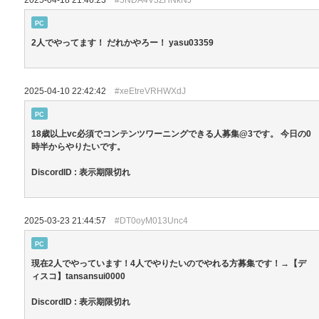
2025-04-18 21:46:23
#5NDA4V3ZHNkNJ
PC
2人でやってます！ だれかやろー！ yasu03359
2025-04-10 22:42:42
#xeEtreVRHWXdJ
PC
18歳以上vc必須でコンテンツワーニングできる人募集@3です。 今日の0
時半からやりたいです。
DiscordID : 表示期限切れ
2025-03-23 21:44:57
#DT0oyM013Unc4
PC
現在2人でやっています！4人でやりたいのでやれる方募集です！→【デ
ィスコ】tansansui0000
DiscordID : 表示期限切れ