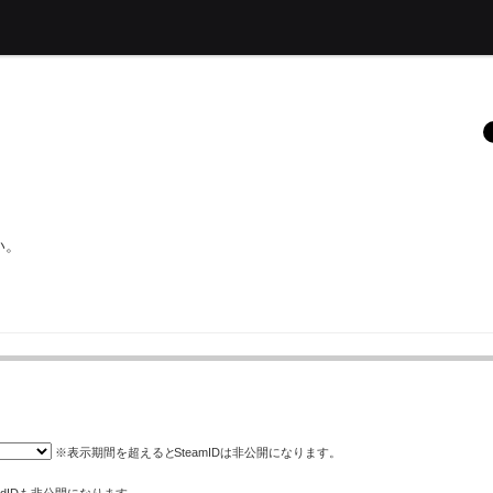
い。
※表示期間を超えると
SteamID
は非公開になります。