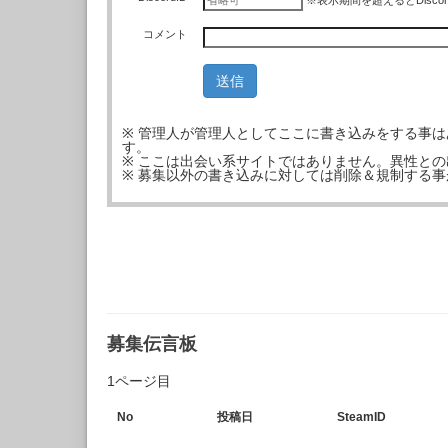
※表示期間を超えるとDisco
コメント
※ 管理人が管理人としてここに書き込みをする事
す。
※ ここは出会い系サイトではありません。異性と
※ 募集以外の書き込みに対しては削除＆規制する
募集伝言板
1ページ目
No
投稿日
SteamID