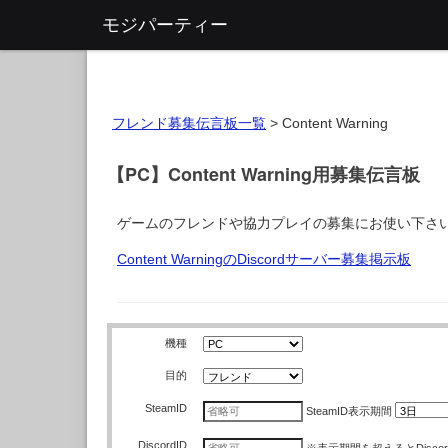
モジパーティー
フレンド募集伝言板一覧
>
Content Warning
【PC】Content Warning用募集伝言板
ゲームのフレンドや協力プレイの募集にお使い下さ
Content WarningのDiscordサーバー募集掲示板
機種
目的
SteamID
SteamID
表示期間
DiscordID