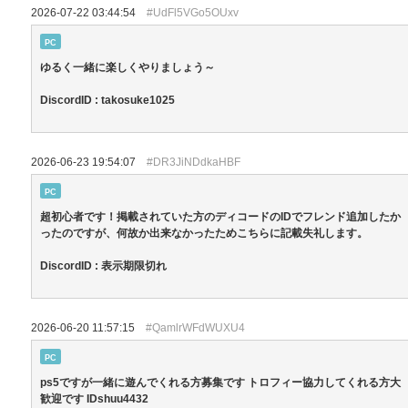
2026-07-22 03:44:54
#UdFl5VGo5OUxv
PC
ゆるく一緒に楽しくやりましょう～
DiscordID : takosuke1025
2026-06-23 19:54:07
#DR3JiNDdkaHBF
PC
超初心者です！掲載されていた方のディコードのIDでフレンド追加したか
ったのですが、何故か出来なかったためこちらに記載失礼します。
DiscordID : 表示期限切れ
2026-06-20 11:57:15
#QamlrWFdWUXU4
PC
ps5ですが一緒に遊んでくれる方募集です トロフィー協力してくれる方大
歓迎です IDshuu4432