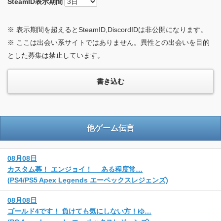
SteamID
表示期間
※ 表示期間を超えるとSteamID,DiscordIDは非公開になります。
※ ここは出会い系サイトではありません。異性との出会いを目的
とした募集は禁止しています。
他ゲーム伝言
08月08日
カスタム募！ エンジョイ！ ある程度常…
(PS4/PS5 Apex Legends エーペックスレジェンズ)
08月08日
ゴールド4です！ 負けても気にしない方！ゆ…