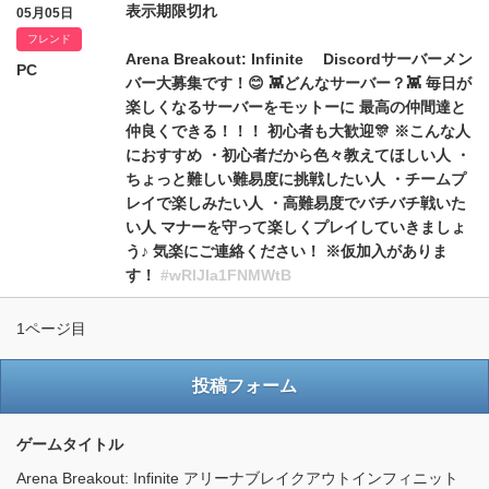
表示期限切れ
05月05日
フレンド
Arena Breakout: Infinite Discordサーバーメン
PC
バー大募集です！😊 👾どんなサーバー？👾 毎日が
楽しくなるサーバーをモットーに 最高の仲間達と
仲良くできる！！！ 初心者も大歓迎🎊 ※こんな人
におすすめ ・初心者だから色々教えてほしい人 ・
ちょっと難しい難易度に挑戦したい人 ・チームプ
レイで楽しみたい人 ・高難易度でバチバチ戦いた
い人 マナーを守って楽しくプレイしていきましょ
う♪ 気楽にご連絡ください！ ※仮加入がありま
す！
#wRlJIa1FNMWtB
1ページ目
投稿フォーム
ゲームタイトル
Arena Breakout: Infinite アリーナブレイクアウトインフィニット