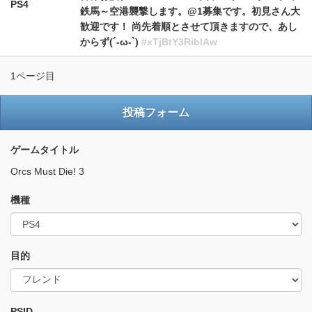
PS4
鉄馬～空港襲撃します。@1募集です。初見さん大
歓迎です！ 尚先着順とさせて頂きますので、あし
からず(´-ω-`)
#xTjBtY3RiblAw
1ページ目
投稿フォーム
ゲームタイトル
Orcs Must Die! 3
機種
目的
PSID