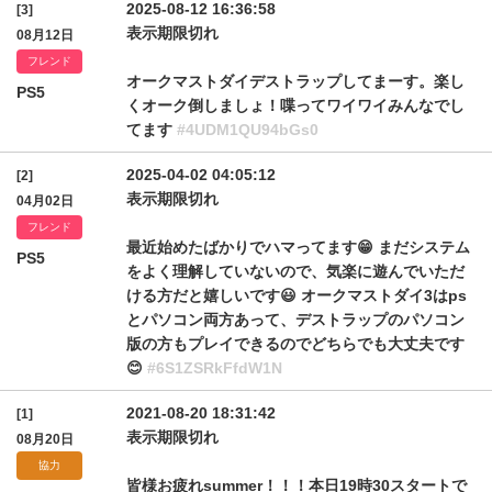
2025-08-12 16:36:58
[3]
表示期限切れ
08月12日
フレンド
オークマストダイデストラップしてまーす。楽し
PS5
くオーク倒しましょ！喋ってワイワイみんなでし
てます
#4UDM1QU94bGs0
2025-04-02 04:05:12
[2]
表示期限切れ
04月02日
フレンド
最近始めたばかりでハマってます😁 まだシステム
PS5
をよく理解していないので、気楽に遊んでいただ
ける方だと嬉しいです😃 オークマストダイ3はps
とパソコン両方あって、デストラップのパソコン
版の方もプレイできるのでどちらでも大丈夫です
😊
#6S1ZSRkFfdW1N
2021-08-20 18:31:42
[1]
表示期限切れ
08月20日
協力
皆様お疲れsummer！！！本日19時30スタートで