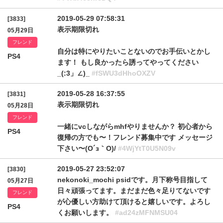
2019-05-29 07:58:31
[3833]
表示期限切れ
05月29日
フレンド
自分は特にやりたいことないのでお手伝いとかし
PS4
ます！ もし良かったら誘ってやってください
_(:3」∠)_
#fSWU3dHhoOXZV
2019-05-28 16:37:55
[3831]
表示期限切れ
05月28日
フレンド
一緒にvcしながらmhfやりませんか？ 初心者から
PS4
復帰の方でも〜！フレンド募集中です メッセージ
下さい〜(О´з｀О)/
#4WjYtT0U5N09v
2019-05-27 23:52:07
[3830]
nekonoki_mochi psidです。月下称号目指して
05月27日
日々頑張ってます。まだまだ色々足りてないです
フレンド
が心優しい方助けて頂けると嬉しいです。よろし
PS4
くお願いします。
#ad24zMFNMSU04