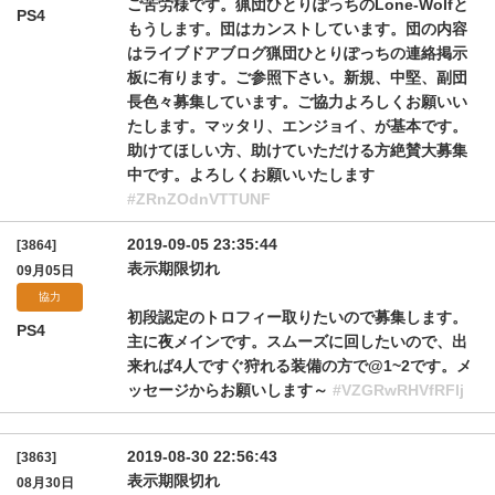
ご苦労様です。猟団ひとりぽっちのLone-Wolfと
PS4
もうします。団はカンストしています。団の内容
はライブドアブログ猟団ひとりぽっちの連絡掲示
板に有ります。ご参照下さい。新規、中堅、副団
長色々募集しています。ご協力よろしくお願いい
たします。マッタリ、エンジョイ、が基本です。
助けてほしい方、助けていただける方絶賛大募集
中です。よろしくお願いいたします
#ZRnZOdnVTTUNF
2019-09-05 23:35:44
[3864]
表示期限切れ
09月05日
協力
初段認定のトロフィー取りたいので募集します。
PS4
主に夜メインです。スムーズに回したいので、出
来れば4人ですぐ狩れる装備の方で@1~2です。メ
ッセージからお願いします～
#VZGRwRHVfRFlj
2019-08-30 22:56:43
[3863]
表示期限切れ
08月30日