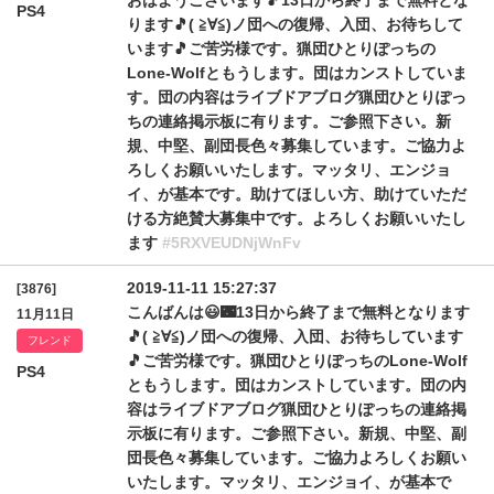
おはようございます🎵13日から終了まで無料とな
PS4
ります🎵( ≧∀≦)ノ団への復帰、入団、お待ちして
います🎵ご苦労様です。猟団ひとりぽっちの
Lone-Wolfともうします。団はカンストしていま
す。団の内容はライブドアブログ猟団ひとりぽっ
ちの連絡掲示板に有ります。ご参照下さい。新
規、中堅、副団長色々募集しています。ご協力よ
ろしくお願いいたします。マッタリ、エンジョ
イ、が基本です。助けてほしい方、助けていただ
ける方絶賛大募集中です。よろしくお願いいたし
ます
#5RXVEUDNjWnFv
2019-11-11 15:27:37
[3876]
こんばんは😃🌃13日から終了まで無料となります
11月11日
🎵( ≧∀≦)ノ団への復帰、入団、お待ちしています
フレンド
🎵ご苦労様です。猟団ひとりぽっちのLone-Wolf
PS4
ともうします。団はカンストしています。団の内
容はライブドアブログ猟団ひとりぽっちの連絡掲
示板に有ります。ご参照下さい。新規、中堅、副
団長色々募集しています。ご協力よろしくお願い
いたします。マッタリ、エンジョイ、が基本で