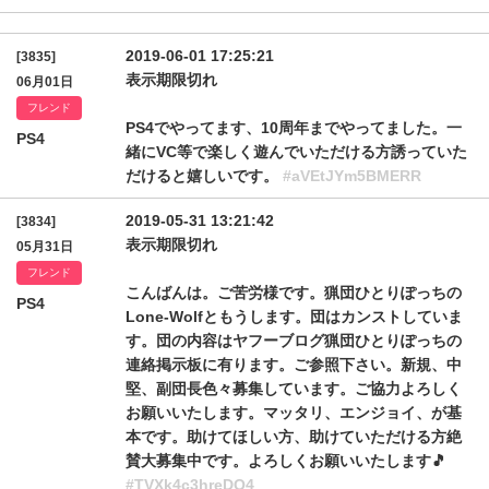
2019-06-01 17:25:21
[3835]
表示期限切れ
06月01日
フレンド
PS4でやってます、10周年までやってました。一
PS4
緒にVC等で楽しく遊んでいただける方誘っていた
だけると嬉しいです。
#aVEtJYm5BMERR
2019-05-31 13:21:42
[3834]
表示期限切れ
05月31日
フレンド
こんばんは。ご苦労様です。猟団ひとりぽっちの
PS4
Lone-Wolfともうします。団はカンストしていま
す。団の内容はヤフーブログ猟団ひとりぽっちの
連絡掲示板に有ります。ご参照下さい。新規、中
堅、副団長色々募集しています。ご協力よろしく
お願いいたします。マッタリ、エンジョイ、が基
本です。助けてほしい方、助けていただける方絶
賛大募集中です。よろしくお願いいたします🎵
#TVXk4c3hreDQ4