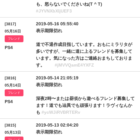
も、怒らないでくださいね(T ^ T)
#JYVNXbXljUEF3
2019-05-16 05:55:40
[3817]
表示期限切れ
05月16日
フレンド
道で不退作成目指しています。おもにミラリタが
PS4
多いですが、一緒に道に上るフレンドを募集して
います。気になった方はご連絡おまちしておりま
す。
#jMVVQamE4YXFZ
2019-05-14 21:05:19
[3816]
表示期限切れ
05月14日
フレンド
深夜2時〜または昼頃から遊べるフレンド募集して
PS4
ます！道でも辿異でも頑張ります！ラヴィなんか
も
#ycWJiRVBRTERv
2019-05-13 02:04:20
[3815]
表示期限切れ
05月13日
フレンド