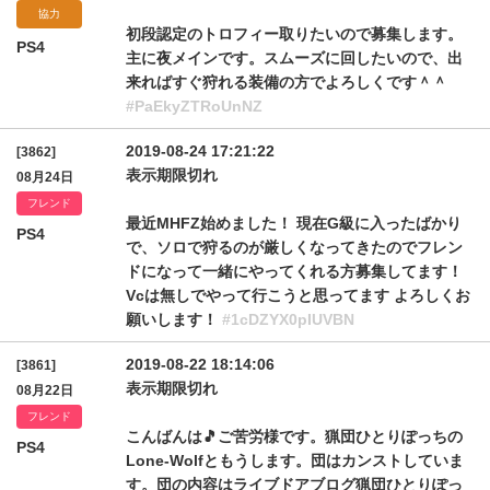
協力
初段認定のトロフィー取りたいので募集します。
PS4
主に夜メインです。スムーズに回したいので、出
来ればすぐ狩れる装備の方でよろしくです＾＾
#PaEkyZTRoUnNZ
2019-08-24 17:21:22
[3862]
表示期限切れ
08月24日
フレンド
最近MHFZ始めました！ 現在G級に入ったばかり
PS4
で、ソロで狩るのが厳しくなってきたのでフレン
ドになって一緒にやってくれる方募集してます！
Vcは無しでやって行こうと思ってます よろしくお
願いします！
#1cDZYX0pIUVBN
2019-08-22 18:14:06
[3861]
表示期限切れ
08月22日
フレンド
こんばんは🎵ご苦労様です。猟団ひとりぽっちの
PS4
Lone-Wolfともうします。団はカンストしていま
す。団の内容はライブドアブログ猟団ひとりぽっ