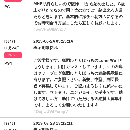
MHFサ終らしいので復帰、1から始めました。G級
PC
上がりたてなので同じ位の方でご一緒出来る人居
たらと思います。基本的に深夜～朝方INになるの
でお時間合う方居ましたら宜しくお願いします。
#weVFEUlBiVi1V
2019-06-24 09:23:14
[3847]
表示期限切れ
06月24日
フレンド
ご苦労様です。猟団ひとりぽっちのLone-Wolfと
PS4
もうします。団はカンストしています。団の内容
はヤフーブログ猟団ひとりぽっちの連絡掲示板に
有ります。ご参照下さい。新規、中堅、副団長
色々募集しています。ご協力よろしくお願いいた
します。マッタリ、エンジョイ、が基本です。助
けてほしい方、助けていただける方絶賛大募集中
です。よろしくお願いいたします🎵
#OcjlUUWlFcmpV
2019-06-23 18:12:11
[3846]
表示期限切れ