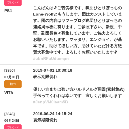
フレンド
こんばんは🎵ご苦労様です。猟団ひとりぽっちの
PS4
Lone-Wolfともうします。団はカンストしていま
す。団の内容はヤフーブログ猟団ひとりぽっちの
連絡掲示板に有ります。ご参照下さい。新規、中
堅、副団長色々募集しています。ご協力よろしく
お願いいたします。マッタリ、エンジョイ、が基
本です。助けてほしい方、助けていただける方絶
賛大募集中です。よろしくお願いいたします🎵
#ubnRFaUdtempn
2019-07-01 19:30:18
[3850]
表示期限切れ
07月01日
協力
優しい方または強い方ハルドメルグ周回(素材集め)
VITA
手伝ってくれれば幸いです 宜しくお願いします
#JenpVM0laam5B
2019-06-24 14:15:24
[3848]
表示期限切れ
06月24日
フレンド