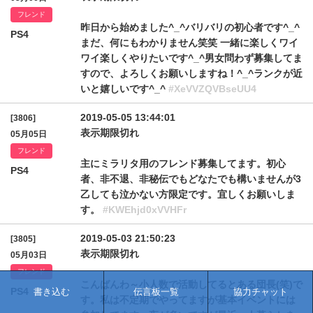
フレンド
昨日から始めました^_^バリバリの初心者です^_^
PS4
まだ、何にもわかりません笑笑 一緒に楽しくワイ
ワイ楽しくやりたいです^_^男女問わず募集してま
すので、よろしくお願いしますね！^_^ランクが近
いと嬉しいです^_^
#XeVVZQVBseUU4
2019-05-05 13:44:01
[3806]
表示期限切れ
05月05日
フレンド
主にミラリタ用のフレンド募集してます。初心
PS4
者、非不退、非秘伝でもどなたでも構いませんが3
乙しても泣かない方限定です。宜しくお願いしま
す。
#KWEhjd0xVVHFr
2019-05-03 21:50:23
[3805]
表示期限切れ
05月03日
フレンド
こんばんわ～小人数で活動してるとある団長(笑)で
PS4
書き込む
伝言板一覧
協力チャット
す。私は不定期でやってますが基本イベントには