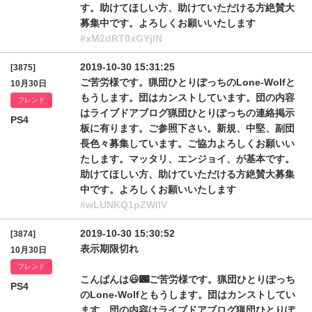
す。助けてほしい方、助けていただける方絶賛大
募集中です。よろしくお願いいたします
#xM2dRT0xGYjlN
2019-10-30 15:31:25
[3875]
ご苦労様です。猟団ひとりぽっちのLone-Wolfと
10月30日
もうします。団はカンストしています。団の内容
フレンド
はライブドアブログ猟団ひとりぽっちの連絡掲示
PS4
板に有ります。ご参照下さい。新規、中堅、副団
長色々募集しています。ご協力よろしくお願いい
たします。マッタリ、エンジョイ、が基本です。
助けてほしい方、助けていただける方絶賛大募集
中です。よろしくお願いいたします
#wLUNKQ1pZWllV
2019-10-30 15:30:52
[3874]
表示期限切れ
10月30日
フレンド
こんばんは😃🌃ご苦労様です。猟団ひとりぽっち
PS4
のLone-Wolfともうします。団はカンストしてい
ます。団の内容はライブドアブログ猟団ひとりぽ