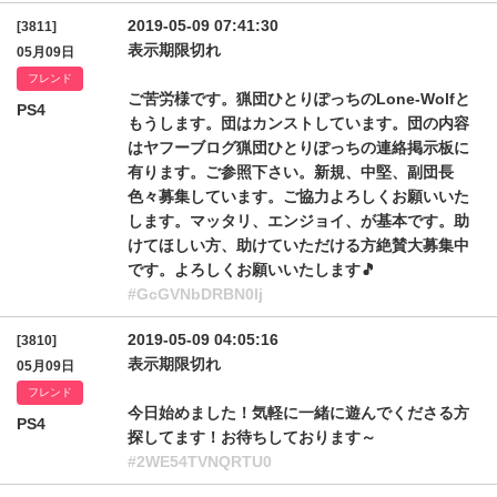
2019-05-09 07:41:30
[3811]
表示期限切れ
05月09日
フレンド
ご苦労様です。猟団ひとりぽっちのLone-Wolfと
PS4
もうします。団はカンストしています。団の内容
はヤフーブログ猟団ひとりぽっちの連絡掲示板に
有ります。ご参照下さい。新規、中堅、副団長
色々募集しています。ご協力よろしくお願いいた
します。マッタリ、エンジョイ、が基本です。助
けてほしい方、助けていただける方絶賛大募集中
です。よろしくお願いいたします🎵
#GcGVNbDRBN0lj
2019-05-09 04:05:16
[3810]
表示期限切れ
05月09日
フレンド
今日始めました！気軽に一緒に遊んでくださる方
PS4
探してます！お待ちしております～
#2WE54TVNQRTU0