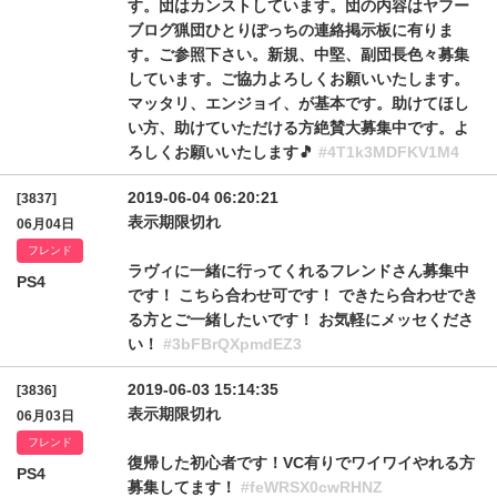
す。団はカンストしています。団の内容はヤフー
ブログ猟団ひとりぽっちの連絡掲示板に有りま
す。ご参照下さい。新規、中堅、副団長色々募集
しています。ご協力よろしくお願いいたします。
マッタリ、エンジョイ、が基本です。助けてほし
い方、助けていただける方絶賛大募集中です。よ
ろしくお願いいたします🎵
#4T1k3MDFKV1M4
2019-06-04 06:20:21
[3837]
表示期限切れ
06月04日
フレンド
ラヴィに一緒に行ってくれるフレンドさん募集中
PS4
です！ こちら合わせ可です！ できたら合わせでき
る方とご一緒したいです！ お気軽にメッセくださ
い！
#3bFBrQXpmdEZ3
2019-06-03 15:14:35
[3836]
表示期限切れ
06月03日
フレンド
復帰した初心者です！VC有りでワイワイやれる方
PS4
募集してます！
#feWRSX0cwRHNZ