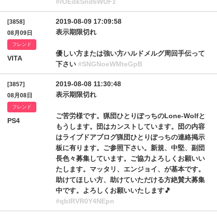
#rOEdkSnd6WUFz
2019-08-09 17:09:58
[3858]
表示期限切れ
08月09日
フレンド
優しい方または強い方ハルドメルグ周回手伝って
VITA
下さい
#SNGNoeWMteGpB
2019-08-08 11:30:48
[3857]
表示期限切れ
08月08日
フレンド
ご苦労様です。猟団ひとりぽっちのLone-Wolfと
PS4
もうします。団はカンストしています。団の内容
はライブドアブログ猟団ひとりぽっちの連絡掲示
板に有ります。ご参照下さい。新規、中堅、副団
長色々募集しています。ご協力よろしくお願いい
たします。マッタリ、エンジョイ、が基本です。
助けてほしい方、助けていただける方絶賛大募集
中です。よろしくお願いいたします🎵
#qblRVR0Y4NEpn