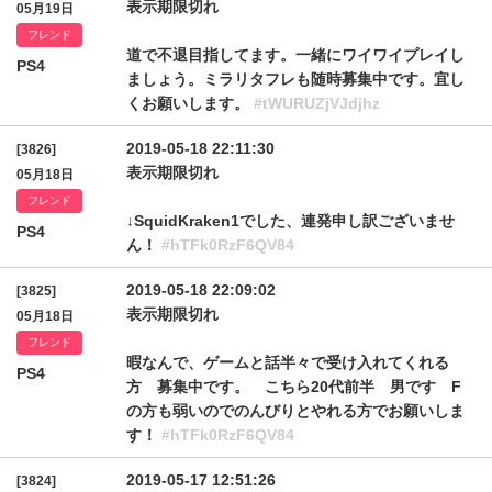
表示期限切れ
05月19日
フレンド
道で不退目指してます。一緒にワイワイプレイし
PS4
ましょう。ミラリタフレも随時募集中です。宜し
くお願いします。
#tWURUZjVJdjhz
2019-05-18 22:11:30
[3826]
表示期限切れ
05月18日
フレンド
↓SquidKraken1でした、連発申し訳ございませ
PS4
ん！
#hTFk0RzF6QV84
2019-05-18 22:09:02
[3825]
表示期限切れ
05月18日
フレンド
暇なんで、ゲームと話半々で受け入れてくれる
PS4
方 募集中です。 こちら20代前半 男です F
の方も弱いのでのんびりとやれる方でお願いしま
す！
#hTFk0RzF6QV84
2019-05-17 12:51:26
[3824]