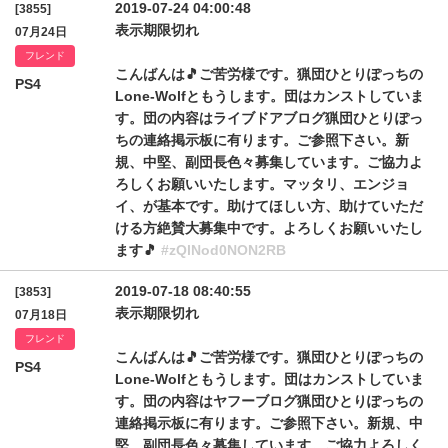
2019-07-24 04:00:48
[3855]
表示期限切れ
07月24日
フレンド
こんばんは🎵ご苦労様です。猟団ひとりぽっちの
PS4
Lone-Wolfともうします。団はカンストしていま
す。団の内容はライブドアブログ猟団ひとりぽっ
ちの連絡掲示板に有ります。ご参照下さい。新
規、中堅、副団長色々募集しています。ご協力よ
ろしくお願いいたします。マッタリ、エンジョ
イ、が基本です。助けてほしい方、助けていただ
ける方絶賛大募集中です。よろしくお願いいたし
ます🎵
#zQlNod0NON2RB
2019-07-18 08:40:55
[3853]
表示期限切れ
07月18日
フレンド
こんばんは🎵ご苦労様です。猟団ひとりぽっちの
PS4
Lone-Wolfともうします。団はカンストしていま
す。団の内容はヤフーブログ猟団ひとりぽっちの
連絡掲示板に有ります。ご参照下さい。新規、中
堅、副団長色々募集しています。ご協力よろしく