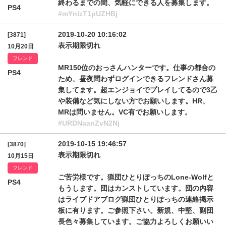
終わるまでの間、気軽にできる人を募集します。
PS4
#mYnlzT1pUZHBj
2019-10-20 10:16:02
[3871]
表示期限切れ
10月20日
フレンド
MR150位のおっさんハンターです。仕事の都合の
PS4
ため、昼夜問わずログインできるフレンドさん募
集してます。超エンジョイでプレイしてるので3乙
や装備など気にしない方でお願いします。HR、
MRは問いません。VC有でお願いします。
#URDNaanZvN2Nj
2019-10-15 19:46:57
[3870]
表示期限切れ
10月15日
フレンド
ご苦労様です。猟団ひとりぽっちのLone-Wolfと
PS4
もうします。団はカンストしています。団の内容
はライブドアブログ猟団ひとりぽっちの連絡掲示
板に有ります。ご参照下さい。新規、中堅、副団
長色々募集しています。ご協力よろしくお願いい