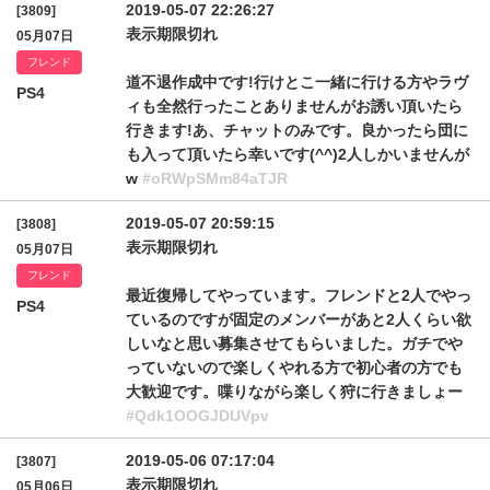
2019-05-07 22:26:27
[3809]
表示期限切れ
05月07日
フレンド
道不退作成中です!行けとこ一緒に行ける方やラヴ
PS4
ィも全然行ったことありませんがお誘い頂いたら
行きます!あ、チャットのみです。良かったら団に
も入って頂いたら幸いです(^^)2人しかいませんが
w
#oRWpSMm84aTJR
2019-05-07 20:59:15
[3808]
表示期限切れ
05月07日
フレンド
最近復帰してやっています。フレンドと2人でやっ
PS4
ているのですが固定のメンバーがあと2人くらい欲
しいなと思い募集させてもらいました。ガチでや
っていないので楽しくやれる方で初心者の方でも
大歓迎です。喋りながら楽しく狩に行きましょー
#Qdk1OOGJDUVpv
2019-05-06 07:17:04
[3807]
表示期限切れ
05月06日