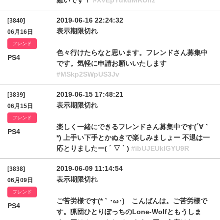
難いです！
#XVEpYdkdMRUhz
2019-06-16 22:24:32
[3840]
表示期限切れ
06月16日
フレンド
色々行けたらなと思います。フレンドさん募集中
PS4
です。気軽に申請お願いいたします
#MSkp2SWpUS3Jv
2019-06-15 17:48:21
[3839]
表示期限切れ
06月15日
フレンド
楽しく一緒にできるフレンドさん募集中です(´∀｀
PS4
*) 上手い下手とかぬきで楽しみましょー 不退は一
応とりましたー( ´ ▽ ` )
#ibUJEUklGYU9R
2019-06-09 11:14:54
[3838]
表示期限切れ
06月09日
フレンド
ご苦労様です(*｀･ω･)ゞこんばんは。ご苦労様で
PS4
す。猟団ひとりぽっちのLone-Wolfともうしま