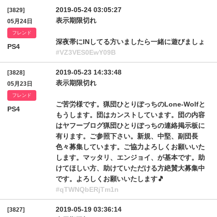
2019-05-24 03:05:27
[3829]
表示期限切れ
05月24日
フレンド
深夜帯にINしてる方いましたら一緒に遊びましょ
PS4
#VZ3VES0EwY09B
2019-05-23 14:33:48
[3828]
表示期限切れ
05月23日
フレンド
ご苦労様です。猟団ひとりぽっちのLone-Wolfと
PS4
もうします。団はカンストしています。団の内容
はヤフーブログ猟団ひとりぽっちの連絡掲示板に
有ります。ご参照下さい。新規、中堅、副団長
色々募集しています。ご協力よろしくお願いいた
します。マッタリ、エンジョイ、が基本です。助
けてほしい方、助けていただける方絶賛大募集中
です。よろしくお願いいたします🎵
#qTWNQbERjTm1n
2019-05-19 03:36:14
[3827]