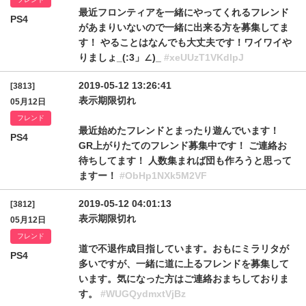
最近フロンティアを一緒にやってくれるフレンド
PS4
があまりいないので一緒に出来る方を募集してま
す！ やることはなんでも大丈夫です！ワイワイや
りましょ_(:3」∠)_
#xeUUzT1VKdlpJ
2019-05-12 13:26:41
[3813]
表示期限切れ
05月12日
フレンド
最近始めたフレンドとまったり遊んでいます！
PS4
GR上がりたてのフレンド募集中です！ ご連絡お
待ちしてます！ 人数集まれば団も作ろうと思って
ますー！
#ObHp1NXk5M2VF
2019-05-12 04:01:13
[3812]
表示期限切れ
05月12日
フレンド
道で不退作成目指しています。おもにミラリタが
PS4
多いですが、一緒に道に上るフレンドを募集して
います。気になった方はご連絡おまちしておりま
す。
#WUGQydmxtVjBz