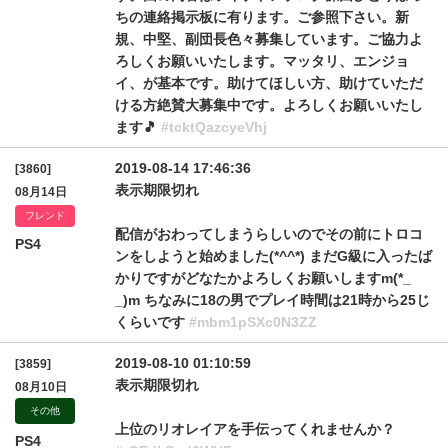
ちの連絡掲示板に有ります。ご参照下さい。新
規、中堅、副団長色々募集しています。ご協力よ
ろしくお願いいたします。マッタリ、エンジョ
イ、が基本です。助けてほしい方、助けていただ
ける方絶賛大募集中です。よろしくお願いいたし
ます🎵
#tcktQazcyeVhj
2019-08-14 17:46:36
[3860]
表示期限切れ
08月14日
フレンド
配信がおわってしまうらしいのでその前にトロコ
PS4
ンをしようと始めました(*^^*) まだG級に入ったば
かりですがどなたかよろしくお願いしますm(*_
_)m ちなみに18の男でプレイ時間は21時から25じ
くらいです
#mbm1pSXc0N3ZZ
2019-08-10 01:10:59
[3859]
表示期限切れ
08月10日
その他
上位のリオレイアを手伝ってくれませんか？
PS4