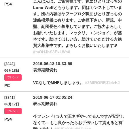
こんばんは。ご苦労様です。猟団ひとりぽっちの
PS4
Lone-Wolfともうします。団はカンストしていま
す。団の内容はヤフーブログ猟団ひとりぽっちの
連絡掲示板に有ります。ご参照下さい。新規、中
堅、副団長色々募集しています。ご協力よろしく
お願いいたします。マッタリ、エンジョイ、が基
本です。助けてほしい方、助けていただける方絶
賛大募集中です。よろしくお願いいたします🎵
#mOHJhS3ExLWs0
2019-06-18 10:33:59
[3842]
表示期限切れ
06月18日
フレンド
VCなしでMHFしましょう。
#2MlROREJ1dzhJ
PC
2019-06-17 01:05:24
[3841]
表示期限切れ
06月17日
フレンド
今フレンドと3人で王ネギやってるんですが安定し
PS4
なくて... もし良かったらお手伝いして貰えると有