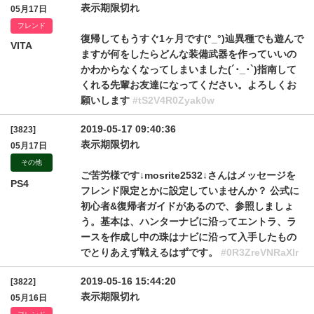
表示期限切れ
05月17日
フレンド
復帰してもうすぐ1ヶ月です(°_°)辿異種でも遊んで
VITA
ますが何をしたらどんな装備武器を作っていいの
かわからなくなってしまいました(´･_･`)指南して
くれる先輩お友達になってください。よろしくお
願いします
#tS2V4R0Zyak0w
2019-05-17 09:40:36
[3823]
表示期限切れ
05月17日
その他
ご苦労様です↓mosrite2532↓さんはメッセージを
PS4
フレンド限定とかに設定していませんか？ 公式に
初心者&復帰者ガイドがあるので、参照しましょ
う。基本は、ハンターナビに沿ってエントラ、ラ
ースを作成し中の珠はナビに沿って入手したもの
でとりあえず戦えるはずです。
#0R3ZreVNRaXlr
2019-05-16 15:44:20
[3822]
表示期限切れ
05月16日