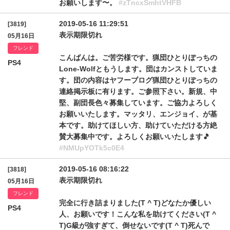
お願いします〜。
#zTncxSmhtVHFB
2019-05-16 11:29:51
[3819]
表示期限切れ
05月16日
フレンド
こんばんは。ご苦労様です。猟団ひとりぽっちの
PS4
Lone-Wolfともうします。団はカンストしていま
す。団の内容はヤフーブログ猟団ひとりぽっちの
連絡掲示板に有ります。ご参照下さい。新規、中
堅、副団長色々募集しています。ご協力よろしく
お願いいたします。マッタリ、エンジョイ、が基
本です。助けてほしい方、助けていただける方絶
賛大募集中です。よろしくお願いいたします🎵
#NMUpYOTk5c0E4
2019-05-16 08:16:22
[3818]
表示期限切れ
05月16日
フレンド
完全に行き詰まりました(T ^ T)どなたか優しい
PS4
人、お願いです！こんな私を助けてください(T ^
T)G級が強すぎて、倒せないです(T ^ T)死んで