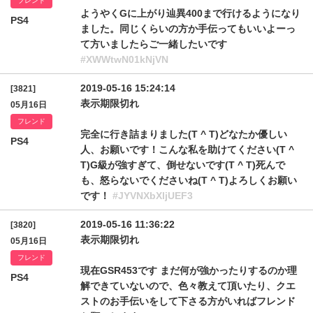
フレンド
ようやくGに上がり辿異400まで行けるようになり
PS4
ました。同じくらいの方か手伝ってもいいよーっ
て方いましたらご一緒したいです
#XWWtwN01kNjVN
2019-05-16 15:24:14
[3821]
表示期限切れ
05月16日
フレンド
完全に行き詰まりました(T ^ T)どなたか優しい
PS4
人、お願いです！こんな私を助けてください(T ^
T)G級が強すぎて、倒せないです(T ^ T)死んで
も、怒らないでくださいね(T ^ T)よろしくお願い
です！
#JYVNXbXljUEF3
2019-05-16 11:36:22
[3820]
表示期限切れ
05月16日
フレンド
現在GSR453です まだ何が強かったりするのか理
PS4
解できていないので、色々教えて頂いたり、クエ
ストのお手伝いをして下さる方がいればフレンド