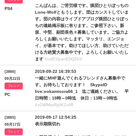
こんばんは、ご苦労様です。猟団ひとりぽっちの
PS4
Lone-Wolfともうします。団はカンストしていま
す。団の内容はライブドアブログ猟団ひとりぽっ
ちの連絡掲示板に有ります。ご参照下さい。新
規、中堅、副団長色々募集しています。ご協力よ
ろしくお願いいたします。マッタリ、エンジョ
イ、が基本です。助けてほしい方、助けていただ
ける方絶賛大募集中です。よろしくお願いいたし
ます
#ndEVpanE5Q2hV
2019-09-22 16:39:53
[3866]
一緒にMHF遊んでくれるフレンドさん募集中で
09月22日
す。お待ちしております！ SkypeID
フレンド
live:ookamisora66_1 迄ご連絡ください。 平
PC
日時間：19時～0時迄 休日：13時～0時迄
#zOWMwRjdKZnlR
2019-09-17 12:54:25
[3865]
表示期限切れ
09月17日
フレンド