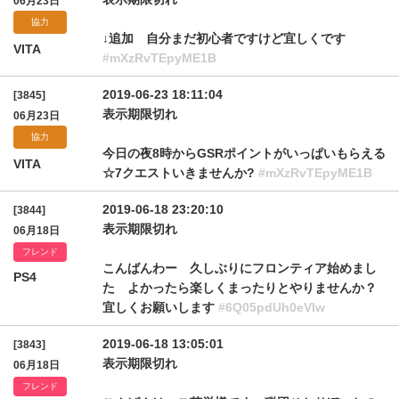
06月23日
協力
↓追加 自分まだ初心者ですけど宜しくです
VITA
#mXzRvTEpyME1B
2019-06-23 18:11:04
[3845]
表示期限切れ
06月23日
協力
今日の夜8時からGSRポイントがいっぱいもらえる
VITA
☆7クエストいきませんか?
#mXzRvTEpyME1B
2019-06-18 23:20:10
[3844]
表示期限切れ
06月18日
フレンド
こんばんわー 久しぶりにフロンティア始めまし
PS4
た よかったら楽しくまったりとやりませんか？
宜しくお願いします
#6Q05pdUh0eVIw
2019-06-18 13:05:01
[3843]
表示期限切れ
06月18日
フレンド