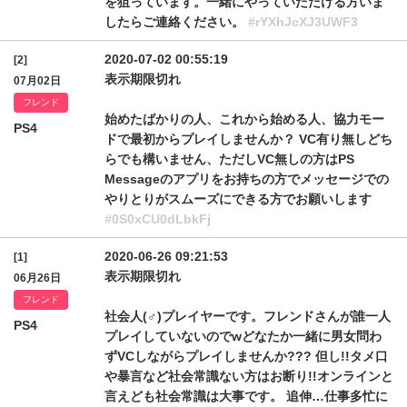
を狙っています。一緒にやっていただける方いま
したらご連絡ください。
#rYXhJcXJ3UWF3
2020-07-02 00:55:19
[2]
表示期限切れ
07月02日
フレンド
始めたばかりの人、これから始める人、協力モー
PS4
ドで最初からプレイしませんか？ VC有り無しどち
らでも構いません、ただしVC無しの方はPS
Messageのアプリをお持ちの方でメッセージでの
やりとりがスムーズにできる方でお願いします
#0S0xCU0dLbkFj
2020-06-26 09:21:53
[1]
表示期限切れ
06月26日
フレンド
社会人(♂)プレイヤーです。フレンドさんが誰一人
PS4
プレイしていないのでwどなたか一緒に男女問わ
ずVCしながらプレイしませんか??? 但し!!タメ口
や暴言など社会常識ない方はお断り!!オンラインと
言えども社会常識は大事です。 追伸…仕事多忙に