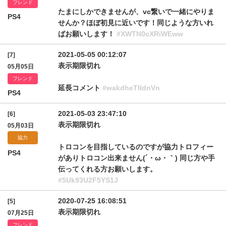
フレンド
たまにしかできませんが、vc繋いで一緒にやりま
PS4
せんか？ほぼ初見に近いです！同じような方いれ
ばお願いします！
#XWTN0cXRiWEww
2021-05-05 00:12:07
[7]
表示期限切れ
05月05日
フレンド
延長コメント
#wakdheTlIdnVn
PS4
2021-05-03 23:47:10
[6]
表示期限切れ
05月03日
協力
トロコンを目指しているのですが協力トロフィー
PS4
がありトロコン出来ません(´・ω・｀) 同じ方や手
伝ってくれる方お願いします。
#5Uk93U2F5YS1J
2020-07-25 16:08:51
[5]
表示期限切れ
07月25日
フレンド