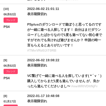
2022-06-02 21:01:11
[10]
表示期限切れ
06月02日
フレンド
PSplusのダウンロードで遊ぼうと思ってるのです
PS4
が一緒に遊べる人探してます！ 自分はまだダウン
ロードしたばかりなので1度も遊べてない初心者で
すがそれでも良ければ遊びませんか？ 申請の時一
言もらえるとありがたいです！
#TMnVRd0JiT0RB
2022-06-02 19:08:22
[9]
表示期限切れ
06月02日
フレンド
VC繋げて一緒に遊べる人を探しています(＊´ｖ｀)
PS4
購入してからまだ1度も遊んでいません が、良か
ったら遊んでくださいまし〜
#meWRIVDltNjFr
2022-01-17 10:48:08
[8]
表示期限切れ
01月17日