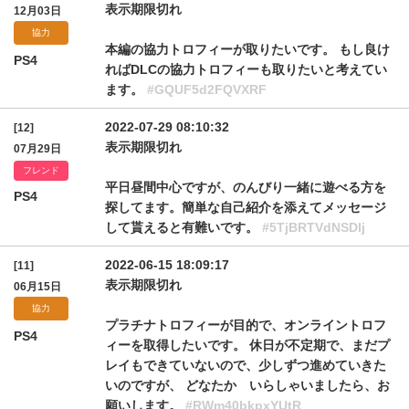
表示期限切れ
12月03日
協力
本編の協力トロフィーが取りたいです。 もし良け
PS4
ればDLCの協力トロフィーも取りたいと考えてい
ます。
#GQUF5d2FQVXRF
2022-07-29 08:10:32
[12]
表示期限切れ
07月29日
フレンド
平日昼間中心ですが、のんびり一緒に遊べる方を
PS4
探してます。簡単な自己紹介を添えてメッセージ
して貰えると有難いです。
#5TjBRTVdNSDlj
2022-06-15 18:09:17
[11]
表示期限切れ
06月15日
協力
プラチナトロフィーが目的で、オンライントロフ
PS4
ィーを取得したいです。 休日が不定期で、まだプ
レイもできていないので、少しずつ進めていきた
いのですが、 どなたか いらしゃいましたら、お
願いします。
#RWm40bkpxYUtR