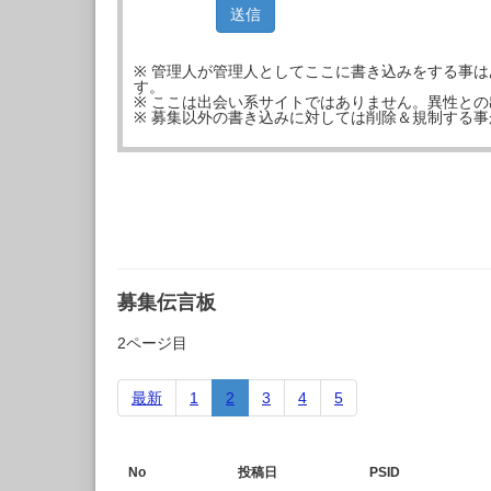
※ 管理人が管理人としてここに書き込みをする事
す。
※ ここは出会い系サイトではありません。異性と
※ 募集以外の書き込みに対しては削除＆規制する
募集伝言板
2ページ目
最新
1
2
3
4
5
No
投稿日
PSID