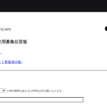
SCAPE
PE用募集伝言板
い。
ンド募集掲示板
』
※表示期間を超えると
PSID
は非公開になります。