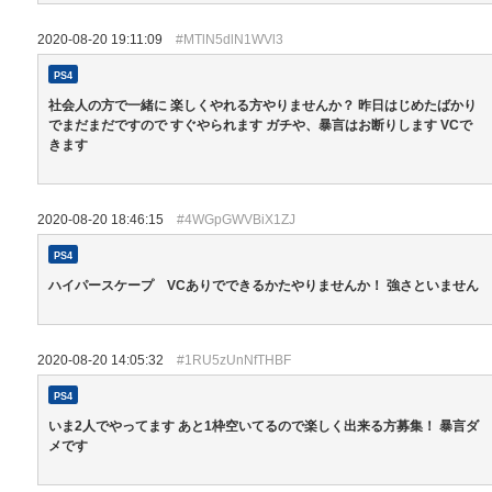
2020-08-20 19:11:09
#MTlN5dlN1WVl3
PS4
社会人の方で一緒に 楽しくやれる方やりませんか？ 昨日はじめたばかり
でまだまだですので すぐやられます ガチや、暴言はお断りします VCで
きます
2020-08-20 18:46:15
#4WGpGWVBiX1ZJ
PS4
ハイパースケープ VCありでできるかたやりませんか！ 強さといません
2020-08-20 14:05:32
#1RU5zUnNfTHBF
PS4
いま2人でやってます あと1枠空いてるので楽しく出来る方募集！ 暴言ダ
メです