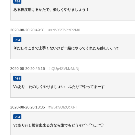
PS4
ある程度動けるかたで、楽しくやりましょう！
2020-08-20 20:49:31
#zNVY2TVczR2M0
PS4
🔰だしそこまで上手くないけど一緒にやってくれたら嬉しい。vc
2020-08-20 20:45:16
#tQUp4SVMzMzNj
PS4
Vcあり たのしくやりましょい ふたりでやってまーす
2020-08-20 20:18:35
#wSzIyQlZQcXRF
PS4
Vcあり@1 報告出来る方なら誰でもどうぞ(*˘︶˘*).｡.:*♡