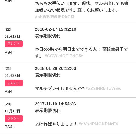
PS4
ちらもお手伝いします。現状、マルチ出しても参
加者いない状況です。宜しくお願いします。
#pbWFJWUFDbGl3
2018-02-17 12:32:10
[22]
表示期限切れ
02月17日
フレンド
本日の5時から明日までできる人！ 高校生男子で
PS4
す。
#COWk4OFlBdG5z
2018-01-28 20:12:03
[21]
表示期限切れ
01月28日
フレンド
マルチプレイしませんか?
#xZ3lHRklTaWEw
PS4
2017-11-19 14:54:26
[20]
表示期限切れ
11月19日
フレンド
よければやりましょ！
#nVndPMGNDNzE4
PS4