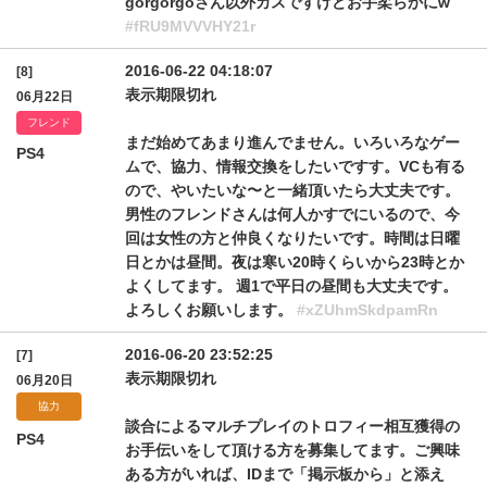
gorgorgoさん以外カスですけどお手柔らかにw
#fRU9MVVVHY21r
2016-06-22 04:18:07
[8]
表示期限切れ
06月22日
フレンド
まだ始めてあまり進んでません。いろいろなゲー
PS4
ムで、協力、情報交換をしたいですす。VCも有る
ので、やいたいな〜と一緒頂いたら大丈夫です。
男性のフレンドさんは何人かすでにいるので、今
回は女性の方と仲良くなりたいです。時間は日曜
日とかは昼間。夜は寒い20時くらいから23時とか
よくしてます。 週1で平日の昼間も大丈夫です。
よろしくお願いします。
#xZUhmSkdpamRn
2016-06-20 23:52:25
[7]
表示期限切れ
06月20日
協力
談合によるマルチプレイのトロフィー相互獲得の
PS4
お手伝いをして頂ける方を募集してます。ご興味
ある方がいれば、IDまで「掲示板から」と添え