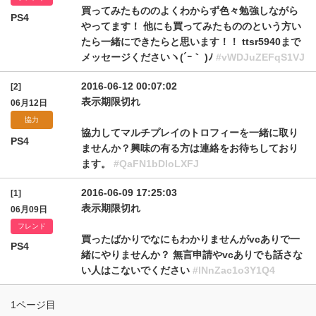
買ってみたもののよくわからず色々勉強しながら
PS4
やってます！ 他にも買ってみたもののという方い
たら一緒にできたらと思います！！ ttsr5940まで
メッセージくださいヽ(´ｰ｀ )ﾉ
#vWDJuZEFqS1VJ
2016-06-12 00:07:02
[2]
表示期限切れ
06月12日
協力
協力してマルチプレイのトロフィーを一緒に取り
PS4
ませんか？興味の有る方は連絡をお待ちしており
ます。
#QaFN1bDloLXFJ
2016-06-09 17:25:03
[1]
表示期限切れ
06月09日
フレンド
買ったばかりでなにもわかりませんがvcありで一
PS4
緒にやりませんか？ 無言申請やvcありでも話さな
い人はこないでください
#lNnZac1o3Y1Q4
1ページ目