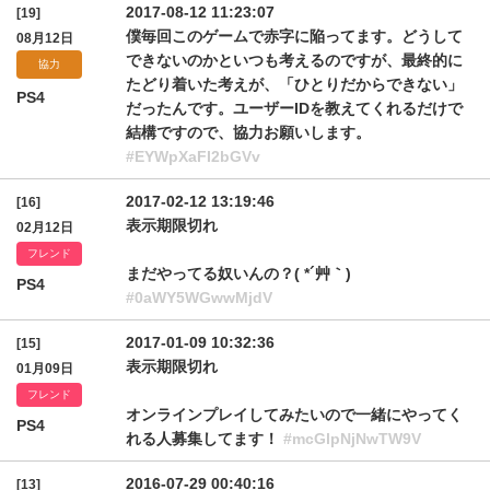
2017-08-12 11:23:07
[19]
僕毎回このゲームで赤字に陥ってます。どうして
08月12日
できないのかといつも考えるのですが、最終的に
協力
たどり着いた考えが、「ひとりだからできない」
PS4
だったんです。ユーザーIDを教えてくれるだけで
結構ですので、協力お願いします。
#EYWpXaFI2bGVv
2017-02-12 13:19:46
[16]
表示期限切れ
02月12日
フレンド
まだやってる奴いんの？( *´艸｀)
PS4
#0aWY5WGwwMjdV
2017-01-09 10:32:36
[15]
表示期限切れ
01月09日
フレンド
オンラインプレイしてみたいので一緒にやってく
PS4
れる人募集してます！
#mcGlpNjNwTW9V
2016-07-29 00:40:16
[13]