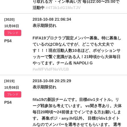
り取れる方 ・イン率高い方 毎日22:00〜25:00で
活動中
#4T3k1dG1McTJV
2018-10-08 21:06:34
[3020]
表示期限切れ
10月08日
フレンド
FIFA19プロクラブ固定メンバー募集。特に募集し
PS4
ているのはCBなんですが、どこでも大丈夫で
す！！！現在活動人数10名ほど、ポゼッションサ
ッカーで繋ぐ意識がある人！21時頃から大体毎日
やってます。チーム名 NAPOLI G
#wWFVIdFNoVU1B
2018-10-08 20:25:29
[3019]
表示期限切れ
10月08日
フレンド
fifa19の新設チームです。目標div1タイトル。リ
PS4
ーグ戦参加も考えています。 vc聞き専あり。大体
毎日20時頃〜24前後までインできる方お願いしま
す。 募集ポジ・any.lhf以外。 目標がdiv1タイト
ルなのでメンバーを選考させてもらいます。 選考