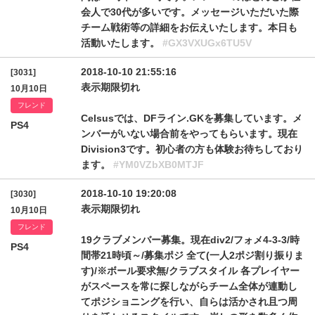
会人で30代が多いです。メッセージいただいた際
チーム戦術等の詳細をお伝えいたします。本日も
活動いたします。
#GX3VXUGx6TU5V
2018-10-10 21:55:16
[3031]
表示期限切れ
10月10日
フレンド
Celsusでは、DFライン.GKを募集しています。メ
PS4
ンバーがいない場合前をやってもらいます。現在
Division3です。初心者の方も体験お待ちしており
ます。
#YM0VZbXB0MTJF
2018-10-10 19:20:08
[3030]
表示期限切れ
10月10日
フレンド
19クラブメンバー募集。現在div2/フォメ4-3-3/時
PS4
間帯21時頃～/募集ポジ 全て(一人2ポジ割り振りま
す)/※ボール要求無/クラブスタイル 各プレイヤー
がスペースを常に探しながらチーム全体が連動し
てポジショニングを行い、自らは活かされ且つ周