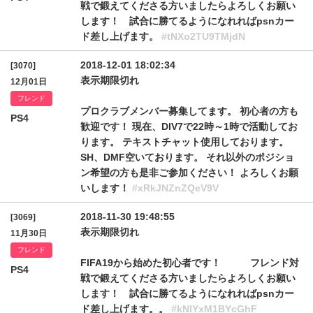
戦で鍛えてくださる方いましたらよろしくお願い
します！ 試合に勝てるようになれればpsnカー
ド差し上げます。
#tNXo2TU9TMjdN
2018-12-01 18:02:34
[3070]
表示期限切れ
12月01日
フレンド
プロクラブメンバー募集してます。 初心者の方も
PS4
歓迎です！ 現在、DIV7で22時～1時で活動してお
ります。 テキストチャット使用しております。
SH、DMF空いております。 それ以外のポジショ
ン希望の方も是非ご参加ください！ よろしくお願
いします！
#xRkJNZnZQeV9V
2018-11-30 19:48:55
[3069]
表示期限切れ
11月30日
フレンド
FIFA19から始めた初心者です！ フレンド対
PS4
戦で鍛えてくださる方いましたらよろしくお願い
します！ 試合に勝てるようになれればpsnカー
ド差し上げます。。
#kNlYxM1BYcGhF