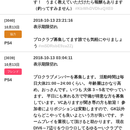
す！ うまく教えていただけたら報酬もあります
（釣ってすみません）
#KbWhDVDhzQXE0
2018-10-13 23:21:16
[3040]
表示期限切れ
10月13日
協力
プロクラブ募集してます誰でも気軽にやりましょ
PS4
う
#mSDRsbE9za2Zj
2018-10-13 03:04:11
[3039]
表示期限切れ
10月13日
フレンド
プロクラブメンバーを募集します。 活動時間は毎
PS4
日大体21:00～24:00くらい。 年齢層はかなり高
め。おっさんです。いつも 大体 3～5名でやってい
ます。 平日にも来れる方で守備が得意な方を募集
しています。VCありますが聞き専の方も歓迎！ 参
加者によりポジションは変動しますので、GK以外
ならどこやっても良いよという方が良いです。 チ
ームプレイを重視して頂けると助かります。 現在
DIV6～7辺りをウロウロしてるゆるーいクラブで