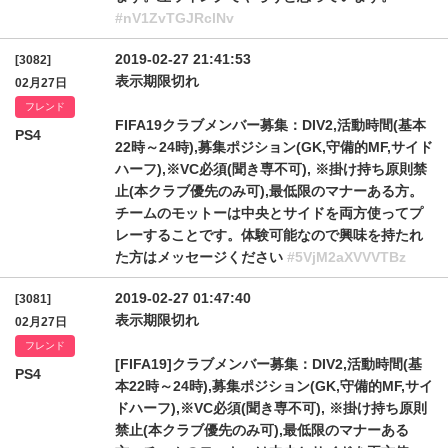
#nV1ZvTGJRclNv
2019-02-27 21:41:53
[3082]
表示期限切れ
02月27日
フレンド
FIFA19クラブメンバー募集：DIV2,活動時間(基本
PS4
22時～24時),募集ポジション(GK,守備的MF,サイド
ハーフ),※VC必須(聞き専不可), ※掛け持ち原則禁
止(本クラブ優先のみ可),最低限のマナーある方。
チームのモットーは中央とサイドを両方使ってプ
レーすることです。体験可能なので興味を持たれ
た方はメッセージください
#5VjM2aXVVVTBz
2019-02-27 01:47:40
[3081]
表示期限切れ
02月27日
フレンド
[FIFA19]クラブメンバー募集：DIV2,活動時間(基
PS4
本22時～24時),募集ポジション(GK,守備的MF,サイ
ドハーフ),※VC必須(聞き専不可), ※掛け持ち原則
禁止(本クラブ優先のみ可),最低限のマナーある