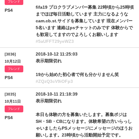
フレンド
fifa19 プロクラブメンバー募集 22時頃から25時頃
PS4
までほぼ毎日活動しています 主力になるような
cam.cb.st.サイドを募集しています 現在メンバー
5名います 連絡はpsチャットのみです 体験からで
も歓迎してますのでよろしくお願いします
#5aUFFT29yeWZ3
2018-10-12 11:25:03
[3036]
表示期限切れ
10月12日
フレンド
19から始めた初心者で何も分かりません笑
PS4
#ZQzQ3cV9iOFp3
2018-10-11 21:18:39
[3035]
表示期限切れ
10月11日
フレンド
本日も体験の方を募集いたします。募集ポジは
PS4
SH・SB・CBになります。体験希望の方いらっし
ゃいましたらPSメッセージにメッセージのほうお
願いします。23時頃から活動開始予定です。