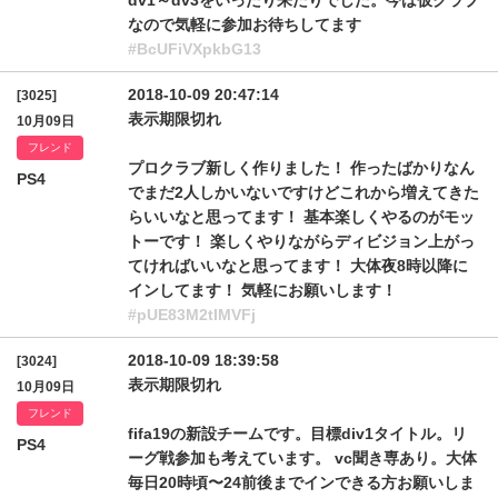
dv1～dv3をいったり来たりでした。今は仮クラブ
なので気軽に参加お待ちしてます
#BcUFiVXpkbG13
2018-10-09 20:47:14
[3025]
表示期限切れ
10月09日
フレンド
プロクラブ新しく作りました！ 作ったばかりなん
PS4
でまだ2人しかいないですけどこれから増えてきた
らいいなと思ってます！ 基本楽しくやるのがモッ
トーです！ 楽しくやりながらディビジョン上がっ
てければいいなと思ってます！ 大体夜8時以降に
インしてます！ 気軽にお願いします！
#pUE83M2tIMVFj
2018-10-09 18:39:58
[3024]
表示期限切れ
10月09日
フレンド
fifa19の新設チームです。目標div1タイトル。リ
PS4
ーグ戦参加も考えています。 vc聞き専あり。大体
毎日20時頃〜24前後までインできる方お願いしま