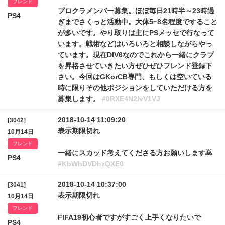
フレンド
プロクラメンバー募集。ほぼ毎日21時半～23時過
PS4
ぎまでさくっと活動中。大体5~8名程度ですること
が多いです。やり取りは主にPSメッセで行なって
います。戦術などはいろいろと相談しながらやっ
ています。現在DIV6なのでこれから一緒にクラブ
を昇格させていきたい方ぜひぜひフレンド登録下
さい。今回はGKorCB専門、もしくは空いている
時に限りその他ポジションをしていただける方を
募集します。
#0RXE4N2lvV1VJ
2018-10-14 11:09:20
[3042]
表示期限切れ
10月14日
フレンド
一緒にスカッド考えてくださる方お願いします🙇
PS4
#KbWhDVDhzQXE0
2018-10-14 10:37:00
[3041]
表示期限切れ
10月14日
フレンド
FIFA19初心者ですがすごく上手くなりたいで
PS4