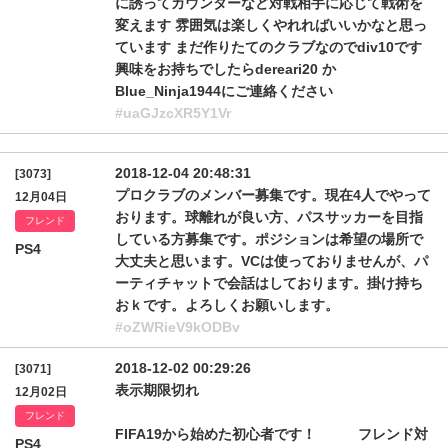
に誘ってカウンターなど対戦相手に応じて戦術を
変えます 雰囲気は楽しくやれればいいかなと思っ
ています まだ作りたてのクラブなのでdiv10です
興味をお持ちでしたらdereari20 か
Blue_Ninja1944にご連絡ください
#uaGJzcXR5Y1Vr
2018-12-04 20:48:31
[3073]
プロクラブのメンバー募集です。現在4人でやって
12月04日
おります。球離れが良い方、パスサッカーを目指
フレンド
している方募集です。ポジションは希望の場所で
PS4
大丈夫と思います。VCは使っておりませんが、パ
ーティチャットで会話はしております。掛け持ち
おｋです。よろしくお願いします。
#oZWRieV9kODBv
2018-12-02 00:29:26
[3071]
表示期限切れ
12月02日
フレンド
FIFA19から始めた初心者です！ フレンド対
PS4