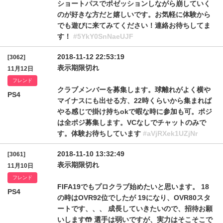
ショートパスでポゼッションしながら崩していく
のが好きな方だと嬉しいです。お気軽に体験から
でも遊びに来てみてください！連絡お待ちしてま
す！
#5YkY0SnNaeUJF
2018-11-12 22:53:19
[3062]
表示期限切れ
11月12日
フレンド
クラブメンバーを募集します。球離れがよく横や
PS4
マイナスにも出せる方、22時くらいから集まれば
やる感じで掛け持ちokで暇な時に参加も可。ポジ
は全ポジ募集します。VCなしでチャットのみで
す。体験お待ちしています
#aVjRXek1UZjNr
2018-11-10 13:32:49
[3061]
表示期限切れ
11月10日
フレンド
FIFA19でもプロクラブ始めたいと思います。 18
PS4
の時はOVR92位でしたが 19になり、OVR80スタ
ートです、、、 成長していきたいので、招待お願
いします🤲 選手は弱いですが、実力はそこそこで