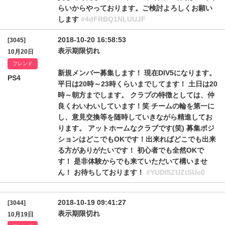
らいからやっております。ご検討よろしくお願い
します
#4dFRBQ1NLUUJF
2018-10-20 16:58:53
[3045]
表示期限切れ
10月20日
フレンド
新規メンバー募集します！ 現在DIV5になります。
PS4
平日は20時～23時くらいまでしてます！ 土日は20
時～朝方までします。 クラブの特徴としては、仲
良くわいわいしています！笑 チームの輪を第一に
し、意見交換等を随時していきながら精進してお
ります。 アットホームなクラブです(笑) 募集ポジ
ションはどこでもOKです！出来ればどこでも出来
る方がありがたいです！ 初心者でも全然OKで
す！ 是非体験からでも来ていただいて構いませ
ん！ お待ちしております！
#YUDI5ZUZtSUc0
2018-10-19 09:41:27
[3044]
表示期限切れ
10月19日