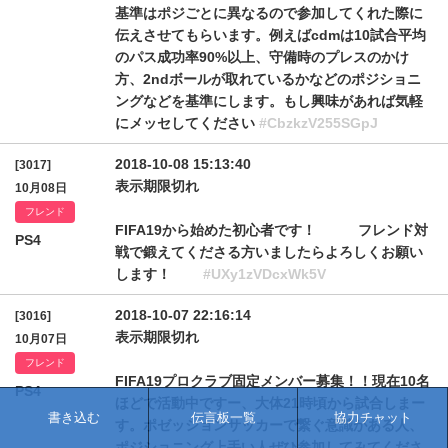
基準はポジごとに異なるので参加してくれた際に
伝えさせてもらいます。例えばcdmは10試合平均
のパス成功率90%以上、守備時のプレスのかけ
方、2ndボールが取れているかなどのポジショニ
ングなどを基準にします。もし興味があれば気軽
にメッセしてください
#CbzkzV255SGpJ
2018-10-08 15:13:40
[3017]
表示期限切れ
10月08日
フレンド
FIFA19から始めた初心者です！ フレンド対
PS4
戦で鍛えてくださる方いましたらよろしくお願い
します！
#UXy1zVDcxWk5V
2018-10-07 22:16:14
[3016]
表示期限切れ
10月07日
フレンド
FIFA19プロクラブ固定メンバー募集！！現在10名
PS4
ほどで活動中ですー、大体21時頃から試合しまー
書き込む
伝言板一覧
協力チャット
す。ポゼッションサッカーで繋ぐ意識がある人、
ポジショニング上手い人ぜひ参加してみてくださ