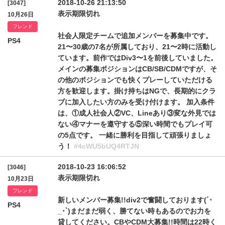
2018-10-26 21:13:50
[3047]
表示期限切れ
10月26日
フレンド
社会人限定チームで追加メンバーを募集中です。
PS4
21〜30歳の7名が所属しており、21〜2時に活動し
ています。前作ではDiv3〜1を前後していました。
メインの募集ポジションはCB/SB/CDMですが、そ
の他のポジションでも快くプレーしていただける
方を歓迎します。掛け持ちはNGで、長期的にクラ
ブに加入したい方のみを受け付けます。 加入条件
は、①成人社会人②VC、Lineあり③変な外見では
ない④マナーを遵守する⑤深い時間でもプレイ可
の5点です。 一緒に勝利を目指して頑張りましょ
う！
#4cWU5bUQ4RTJN
2018-10-23 16:06:52
[3046]
表示期限切れ
10月23日
フレンド
新しいメンバー募集!!div2で奮闘しております(´･
PS4
_･`)まだまだ弱く、勝てない時もあるのでお力を
貸してください。CBやCDM大募集!!時間は22時く