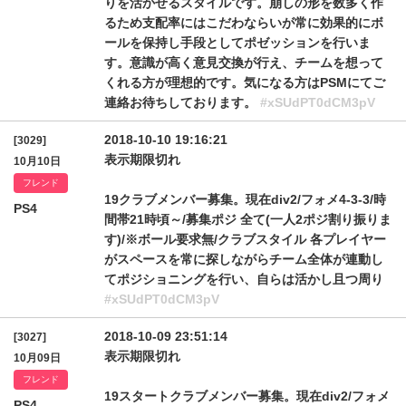
りを活かせるスタイルです。崩しの形を数多く作
るため支配率にはこだわならいが常に効果的にボ
ールを保持し手段としてポゼッションを行いま
す。意識が高く意見交換が行え、チームを想って
くれる方が理想的です。気になる方はPSMにてご
連絡お待ちしております。
#xSUdPT0dCM3pV
2018-10-10 19:16:21
[3029]
表示期限切れ
10月10日
フレンド
19クラブメンバー募集。現在div2/フォメ4-3-3/時
PS4
間帯21時頃～/募集ポジ 全て(一人2ポジ割り振りま
す)/※ボール要求無/クラブスタイル 各プレイヤー
がスペースを常に探しながらチーム全体が連動し
てポジショニングを行い、自らは活かし且つ周り
#xSUdPT0dCM3pV
2018-10-09 23:51:14
[3027]
表示期限切れ
10月09日
フレンド
19スタートクラブメンバー募集。現在div2/フォメ
PS4