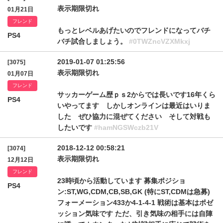
表示期限切れ
01月21日
フレンド
もっとレベルあげたいのでフレンドになってバチ
PS4
バチ試合しましょう。
#0TWZncVZXMkxj
2019-01-07 01:25:56
[3075]
表示期限切れ
01月07日
フレンド
サッカーゲーム歴ｐｓ2からでは長いです16年くら
PS4
いやってます しかしオンラインは最近はいりま
した ぜひ協力に混ぜてください そして対戦も
したいです
#hamNGSWczb21V
2018-12-12 00:58:21
[3074]
表示期限切れ
12月12日
フレンド
23時頃から活動しています 募集ポジショ
PS4
ン:ST,WG,CDM,CB,SB,GK (特にST,CDMは急募)
フォーメーション433か4-1-4-1 戦術は基本はポゼ
ッション気味です ただ、引き気味の相手には自陣