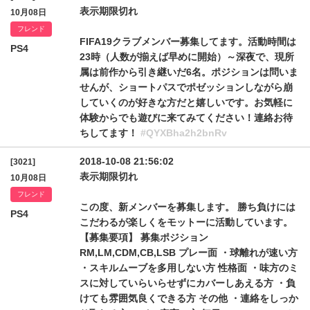
表示期限切れ
10月08日
フレンド
FIFA19クラブメンバー募集してます。活動時間は
PS4
23時（人数が揃えば早めに開始）～深夜で、現所
属は前作から引き継いだ6名。ポジションは問いま
せんが、ショートパスでポゼッションしながら崩
していくのが好きな方だと嬉しいです。お気軽に
体験からでも遊びに来てみてください！連絡お待
ちしてます！
#QYXBha2h2bnRv
2018-10-08 21:56:02
[3021]
表示期限切れ
10月08日
フレンド
この度、新メンバーを募集します。 勝ち負けには
PS4
こだわるが楽しくをモットーに活動しています。
【募集要項】 募集ポジション
RM,LM,CDM,CB,LSB プレー面 ・球離れが速い方
・スキルムーブを多用しない方 性格面 ・味方のミ
スに対していらいらせずにカバーしあえる方 ・負
けても雰囲気良くできる方 その他 ・連絡をしっか