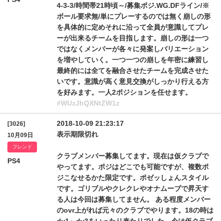
4-3-3/時間帯21時頃～/募集ポジ.WG.DFライン/※
ボール要求無/単にプレーするのでは無く崩しの形
を具体的に定めそれに沿って全員が意識してプレ
ーが出来るチームを目指します。崩しの形は一つ
ではなくメンバーが各々に発案しバリエーション
を増やしていく。一つ一つの崩しを年密に練習し
最終的には全てを融合させたチームを完成させた
いです。意識が高く意見交換がしっかり行える方
を好みます。一人2ポジションを任せます。
#WUzJhQXNtZW1z
2018-10-09 21:23:17
[3026]
表示期限切れ
10月09日
フレンド
クラブメンバー募集してます。現在は仮クラブで
PS4
やってます。ポジはどこでも可能ですが、複数ポ
ジこなせるかた限定です。ポゼッしょんスタイル
です。ゴリブルやクレクレやオナムーブで昇天す
る人は今回は募集してません。 ある程度メンバー
のovr上がれば元々のクラブでやります。18の時は