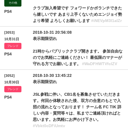
その他
クラブ加入希望です フォワードかボランチできた
PS4
ら嬉しいです あまり上手くないためエンジョイ勢
より希望 よろしくお願いします
#iNEVpM3l1alZr
2018-10-31 20:56:08
[3053]
表示期限切れ
10月31日
フレンド
21時からパブリッククラブ開きます。 参加自由な
PS4
のでお気軽にご連絡ください！ 最低限のマナーが
守れる方でお願いします。
#WaDFHWTVfclZV
2018-10-30 13:45:22
[3052]
表示期限切れ
10月30日
フレンド
JSL参戦に伴い、CB1名を募集させていただきま
PS4
す。何回か体験された後、双方の合意のもとで入
団の流れとなっております！ チーム名 FC TIK 詳
しい内容・質問等々は、私までご連絡頂ければと
思います。お気軽にお声かけ下さい。
#Vbkt0cDFiUmtv