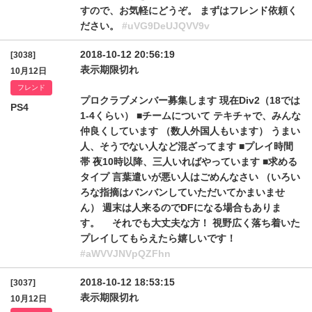
すので、お気軽にどうぞ。 まずはフレンド依頼く
ださい。
#uVG9DeUJQVV9v
2018-10-12 20:56:19
[3038]
表示期限切れ
10月12日
フレンド
プロクラブメンバー募集します 現在Div2（18では
PS4
1-4くらい） ■チームについて テキチャで、みんな
仲良くしています （数人外国人もいます） うまい
人、そうでない人など混ざってます ■プレイ時間
帯 夜10時以降、三人いればやっています ■求める
タイプ 言葉遣いが悪い人はごめんなさい （いろい
ろな指摘はバンバンしていただいてかまいませ
ん） 週末は人来るのでDFになる場合もありま
す。 それでも大丈夫な方！ 視野広く落ち着いた
プレイしてもらえたら嬉しいです！
#aWVVJNVpQZFhn
2018-10-12 18:53:15
[3037]
表示期限切れ
10月12日