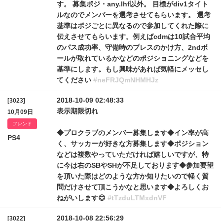
す。 募集ポジ・any.lhf以外。 目標がdiv1タイト
ルなのでメンバーを選考させてもらいます。 選考
基準はポジごとに異なるので参加してくれた際に
伝えさせてもらいます。例えばcdmは10試合平均
のパス成功率、守備時のプレスのかけ方、2ndボ
ールが取れているかなどのポジショニングなどを
基準にします。もし興味があれば気軽にメッセし
てください
#neFRJQmNHMHJz
2018-10-09 02:48:33
[3023]
表示期限切れ
10月09日
フレンド
◆プロクラブのメンバー募集します◆イン率が高
PS4
く、サッカーが好きな方募集します◆ポジション
などは複数やっていただければ嬉しいですが、特
に今は右のSBやSHが不足しております◆参加要望
を頂いた際はどのような方か知りたいので軽く質
問だけさせて頂こうかなと思います◆よろしくお
ねがいします😊
#tTzduLTMxdnVF
2018-10-08 22:56:29
[3022]