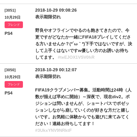
2018-10-29 09:08:26
[3051]
表示期限切れ
10月29日
フレンド
野良やオフラインでやるのも飽きてきたので、今
PS4
更ですがどなたか一緒にFIFA18プレイしてくださ
る方いませんか？(*´ω｀*)下手ではないですが、決
して上手くはないですw優しい方のお誘いお待ち
してます。
#teEJOX1VSV0hR
2018-10-29 00:12:07
[3050]
表示期限切れ
10月29日
フレンド
FIFA19クラブメンバー募集。活動時間は24時（人
PS4
数が揃えば早めに開始）～深夜で、現在div2。ポ
ジションは問いませんが、ショートパスでポゼッ
ションしながら崩していくのが好きな方だと嬉し
いです。お気軽に体験からでも遊びに来てみてく
ださい！連絡お待ちしてます！
#3UkxYNV9NRktF