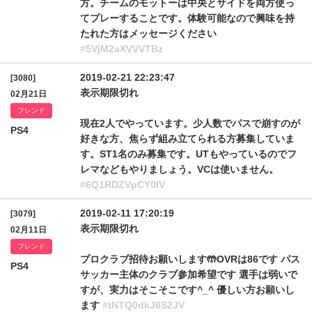
方。チームのモットーは中央とサイドを両方使っ
てプレーすることです。体験可能なので興味を持
たれた方はメッセージください
#5VjM2aXVVVTBz
2019-02-21 22:23:47
[3080]
表示期限切れ
02月21日
フレンド
現在2人でやっています。少人数でパスで崩すのが
PS4
好きな方、焦らず組み立てられる方募集していま
す。ST1名のみ募集です。UTもやっているのでフ
レマなどもやりましょう。VCは使いません。
#6Q1RDZVpCY0lV
2019-02-11 17:20:19
[3079]
表示期限切れ
02月11日
フレンド
プロクラブ招待お願いします🤲OVRは86です パス
PS4
サッカー主体のクラブ参加希望です 選手は弱いで
すが、実力はそこそこです^_^ 優しい方お願いし
ます
#tNTQ0dkJ6S2JV