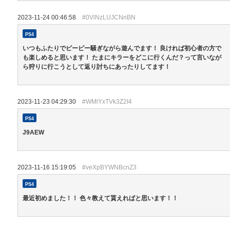
2023-11-24 00:46:58
#0VlNzLUJCNnBN
PS4
いつもふたりでピーピー騒ぎながら遊んでます！ 良ければ初心者の方で
も楽しめると思います！ たまにキラーをどこに行くんだ？って言いなが
ら狩りに行こうとして返り討ちにあったりしてます！
2023-11-23 04:29:30
#WMlYxTVk3Z2I4
PS4
J9AEW
2023-11-16 15:19:05
#veXpBYWNBcnZ3
PS4
最近初めました！！ 色々教えて貰えればと思います！！