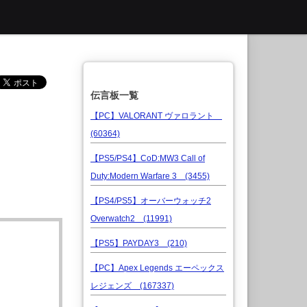
伝言板一覧
【PC】VALORANT ヴァロラント
(60364)
【PS5/PS4】CoD:MW3 Call of
Duty:Modern Warfare 3 (3455)
【PS4/PS5】オーバーウォッチ2
Overwatch2 (11991)
【PS5】PAYDAY3 (210)
【PC】Apex Legends エーペックス
レジェンズ (167337)