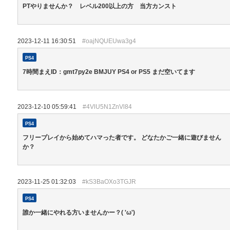
PTやりませんか？ レベル200以上の方 当方カンスト
2023-12-11 16:30:51
#oajNQUEUwa3g4
PS4
7時間まえID：gmt7py2e BMJUY PS4 or PS5 まだ空いてます
2023-12-10 05:59:41
#4VlU5N1ZnVl84
PS4
フリープレイから始めてハマった者です。 どなたかご一緒に遊びません
か？
2023-11-25 01:32:03
#kS3BaOXo3TGJR
PS4
誰か一緒にやれる方いませんかー？( 'ω')