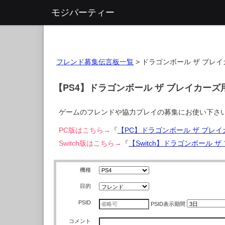
モジパーティー
フレンド募集伝言板一覧
>
ドラゴンボール ザ ブレイ
【PS4】ドラゴンボール ザ ブレイカー
ゲームのフレンドや協力プレイの募集にお使い下さ
PC版はこちら→
『
【PC】ドラゴンボール ザ ブレ
Switch版はこちら→
『
【Switch】ドラゴンボール 
機種
目的
PSID
PSID
表示期間
コメント