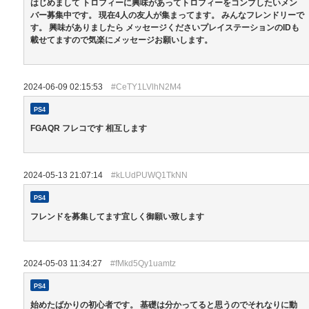
はじめまして トロフィーに興味があってトロフィーをコンプしたいメン
バー募集中です。 現在4人の友人が集まってます。 みんなフレンドリーで
す。 興味がありましたら メッセージくださいプレイステーションのIDも
載せてますので気楽にメッセージお願いします。
2024-06-09 02:15:53
#CeTY1LVlhN2M4
PS4
FGAQR フレコです 相互します
2024-05-13 21:07:14
#kLUdPUWQ1TkNN
PS4
フレンドを募集してます宜しく御願い致します
2024-05-03 11:34:27
#fMkd5Qy1uamtz
PS4
始めたばかりの初心者です。 基礎は分かってると思うのでそれなりに動