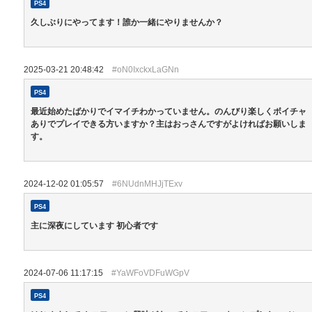
PS4
久しぶりにやってます！誰か一緒にやりませんか？
2025-03-21 20:48:42
#oN0IxckxLaGNn
PS4
最近始めたばかりでイマイチわかっていません。のんびり楽しくボイチャ
ありでプレイできる方いますか？主はおっさんですがよければお願いしま
す。
2024-12-02 01:05:57
#6NUdnMHJjTExv
PS4
主に深夜にしています 初心者です
2024-07-06 11:17:15
#YaWFoVDFuWGpV
PS4