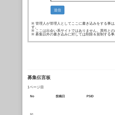
※ 管理人が管理人としてここに書き込みをする事
す。
※ ここは出会い系サイトではありません。異性と
※ 募集以外の書き込みに対しては削除＆規制する
募集伝言板
1ページ目
No
投稿日
PSID
91