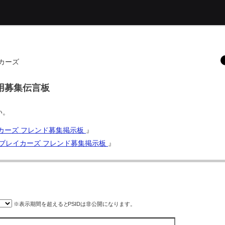
カーズ
ズ用募集伝言板
い。
イカーズ フレンド募集掲示板
』
ザ ブレイカーズ フレンド募集掲示板
』
※表示期間を超えると
PSID
は非公開になります。