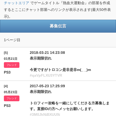
チャットエリア
でゲームタイトル『熱血大運動会』の部屋を作成
するとここにチャット部屋へのリンクが表示されます(最大50件表
示)。
募集伝言
1ページ目
2018-03-21 14:23:08
[5]
表示期限切れ
03月21日
フレンド
今更ですがトロコン是非是非m(_ _)m
PS3
#qaVpFLXU3YTVR
2017-05-23 17:25:09
[4]
表示期限切れ
05月23日
フレンド
トロフィー攻略を一緒にしてくださる方募集しま
PS3
す。直接IDの方へメッセお願いします。
#3M0JkNjBXUU9j