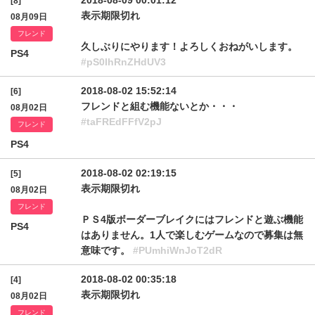
2018-08-09 00:01:12
[8]
表示期限切れ
08月09日
フレンド
久しぶりにやります！よろしくおねがいします。
PS4
#pS0lhRnZHdUV3
2018-08-02 15:52:14
[6]
フレンドと組む機能ないとか・・・
08月02日
#taFREdFFfV2pJ
フレンド
PS4
2018-08-02 02:19:15
[5]
表示期限切れ
08月02日
フレンド
ＰＳ4版ボーダーブレイクにはフレンドと遊ぶ機能
PS4
はありません。1人で楽しむゲームなので募集は無
意味です。
#PUmhiWnJoT2dR
2018-08-02 00:35:18
[4]
表示期限切れ
08月02日
フレンド