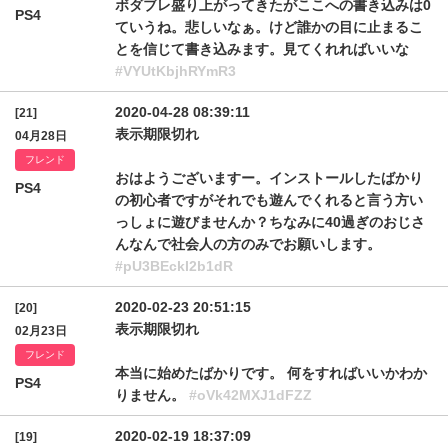
ボダブレ盛り上がってきたがここへの書き込みは0
PS4
ていうね。悲しいなぁ。けど誰かの目に止まるこ
とを信じて書き込みます。見てくれればいいな
#VYUtKbjhRYmR3
2020-04-28 08:39:11
[21]
表示期限切れ
04月28日
フレンド
おはようございますー。インストールしたばかり
PS4
の初心者ですがそれでも遊んでくれると言う方い
っしょに遊びませんか？ちなみに40過ぎのおじさ
んなんで社会人の方のみでお願いします。
#pU3BEckI2b1dR
2020-02-23 20:51:15
[20]
表示期限切れ
02月23日
フレンド
本当に始めたばかりです。 何をすればいいかわか
PS4
りません。
#oVk42MXJ1dFZZ
2020-02-19 18:37:09
[19]