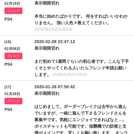
表示期限切れ
02月19日
フレンド
本当に始めたばかりです。 何をすればいいかわか
PS4
りません。 強い人色々教えてください。
#USFBXSlZGUDhB
2020-02-08 22:47:12
[18]
表示期限切れ
02月08日
フレンド
まだ初めて1週間ぐらいの初心者です。こんな下手
PS4
くそとやってくれる人いたらフレンド申請お願い
します。
#GRkFjNVlrTXhN
2020-01-28 07:50:42
[17]
表示期限切れ
01月28日
フレンド
はじめまして。ボーダーブレイクは去年から遊ん
PS4
でいますが、一緒に遊んで下さるフレンドさんを
募集中です。気軽にエンジョイできればなと…。
ボイスチャットも可能です。強襲機での防衛と支
援がメインです。宜しくお願い致します。 オンラ