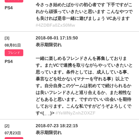
今さっき始めたばかりの初心者です 下手ですがこ
PS4
れから頑張っていきたいと思います こんなやつで
も良ければ是非一緒に遊びましょう VCあります
#4ZDBFa0ZxS0Mw
2018-08-01 17:15:50
[3]
表示期限切れ
08月01日
フレンド
一緒に楽しめるフレンドさんを募集しておりま
PS4
す。またVCで連携を取りながらやっていきたいと
思っています。条件としては、成人している事、
暴言などを吐かない(マナーを守れる事）以上で
す。自分自身このゲームは初めてで続けられるか
は良いフレンドさんと巡り合えるか、また相性な
どもあると思います。ですのでいい出会いを期待
しております。こんな私ですがどうぞよろしくで
す<(_ _)>
#YeWNyZnhZOXZF
2018-07-23 18:22:15
[2]
表示期限切れ
07月23日