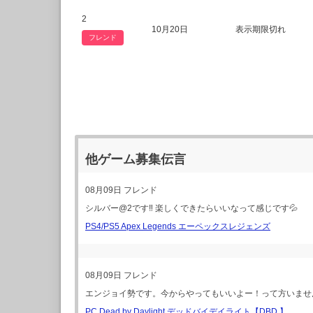
2
10月20日
表示期限切れ
フレンド
他ゲーム募集伝言
08月09日
フレンド
シルバー@2です‼️ 楽しくできたらいいなって感じです💦
PS4/PS5 Apex Legends エーペックスレジェンズ
08月09日
フレンド
エンジョイ勢です。今からやってもいいよー！って方いませ
PC Dead by Daylight デッドバイデイライト【DBD 】