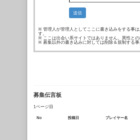
※ 管理人が管理人としてここに書き込みをする事
す。
※ ここは出会い系サイトではありません。異性と
※ 募集以外の書き込みに対しては削除＆規制する
募集伝言板
1ページ目
No
投稿日
プレイヤー名