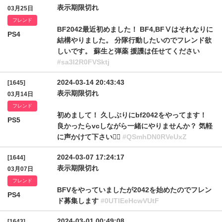
表示期限切れ
03月25日
フレンド
BF2042最近初めました！ BF4,BFⅤはそれなりに
PS4
結構やりました。 分隊行動したいのでフレンド欲
しいです。 蘇生と弾薬 援護は任せてください
#sa3I2R0FVSktj
2024-03-14 20:43:43
[1645]
表示期限切れ
03月14日
フレンド
初めまして！ 久しぶりにbf2042をやってます！
PS5
良かったらvcしながら一緒にやりませんか？ 気軽
に声かけて下さい🙇‍♀️
#QSmhDN0RVeUxZ
2024-03-07 17:24:17
[1644]
表示期限切れ
03月07日
フレンド
BFVをやっていましたが2042を始めたのでフレン
PS4
ド募集します
#0UTlEeHcwVUtF
2024-03-01 00:49:08
[1643]