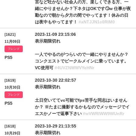
言など吐かない社会人の方、楽しくできる方、一
緒にやりませんか？下ネタはOKです🙄w 仕事が夜
勤なので朝から夕方の間でやってます！休みの日
は夜中もやってます！
#aNTJJN1c0RlM0
2023-11-09 23:15:06
[1621]
表示期限切れ
11月09日
フレンド
一人でやるのがつらいので一緒にやりませんか？
PS5
コンクエストでビークルメインに乗っています。
VC使用可
#4UVZNWWVYeHNr
2023-10-30 22:02:57
[1619]
表示期限切れ
10月30日
フレンド
土日空いててvc可能でfps苦手な同志はいません
PS5
か？ ※たまに撮影するかもなのでメッセージでイ
エスかノーで返事下さい
#wVWRlWW9WUnRr
2023-10-29 21:13:55
[1618]
表示期限切れ
10月29日