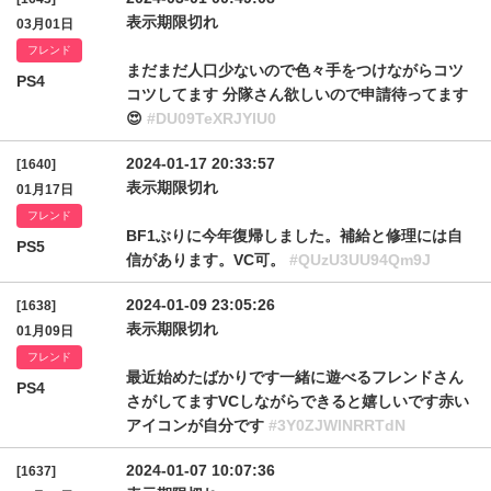
表示期限切れ
03月01日
フレンド
まだまだ人口少ないので色々手をつけながらコツ
PS4
コツしてます 分隊さん欲しいので申請待ってます
😍
#DU09TeXRJYlU0
2024-01-17 20:33:57
[1640]
表示期限切れ
01月17日
フレンド
BF1ぶりに今年復帰しました。補給と修理には自
PS5
信があります。VC可。
#QUzU3UU94Qm9J
2024-01-09 23:05:26
[1638]
表示期限切れ
01月09日
フレンド
最近始めたばかりです一緒に遊べるフレンドさん
PS4
さがしてますVCしながらできると嬉しいです赤い
アイコンが自分です
#3Y0ZJWlNRRTdN
2024-01-07 10:07:36
[1637]