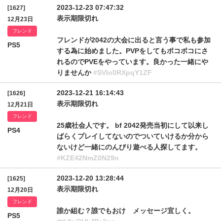
2023-12-23 07:47:32
[1627]
表示期限切れ
12月23日
フレンド
フレンドが2042の大会に出ると言う事で私も参加
PS5
する為に始めました。PVPをしてもボコボコにさ
れるのでPVEをやっています。良かった一緒にや
りませんか
#SVlo0RXpqY1ZF
2023-12-21 16:14:43
[1626]
表示期限切れ
12月21日
フレンド
25歳社会人です。 bf 2042発売当初にして以来し
PS4
ばらくプレイしてないのでついていけるか分から
ないけど一緒にのんびり遊べる人探してます。
#KZE42NmZ0N29n
2023-12-20 13:28:44
[1625]
表示期限切れ
12月20日
フレンド
誰か組む？誰でもおけ メッセージ宜しく。
PS5