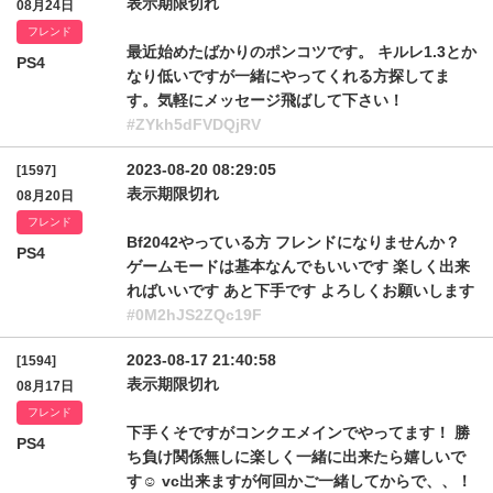
表示期限切れ
08月24日
フレンド
最近始めたばかりのポンコツです。 キルレ1.3とか
PS4
なり低いですが一緒にやってくれる方探してま
す。気軽にメッセージ飛ばして下さい！
#ZYkh5dFVDQjRV
2023-08-20 08:29:05
[1597]
表示期限切れ
08月20日
フレンド
Bf2042やっている方 フレンドになりませんか？
PS4
ゲームモードは基本なんでもいいです 楽しく出来
ればいいです あと下手です よろしくお願いします
#0M2hJS2ZQc19F
2023-08-17 21:40:58
[1594]
表示期限切れ
08月17日
フレンド
下手くそですがコンクエメインでやってます！ 勝
PS4
ち負け関係無しに楽しく一緒に出来たら嬉しいで
す☺️ vc出来ますが何回かご一緒してからで、、！