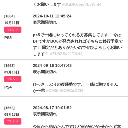
くお願いします
#WaDRUemVLeWhR
2024-10-11 12:45:24
[1664]
表示期限切れ
10月11日
フレンド
ps5で一緒にやってくれる方募集してます！ 今は
PS5
BFですがBO6が発売されればそちらに移行予定で
す！ 固定だとありがたいのでぜひよろしくお願い
します！
#ZU0ZSa21TXzI4
2024-09-16 10:47:43
[1663]
表示期限切れ
09月16日
フレンド
ひっさしぶりの復帰勢です。 一緒に遊びません
PS4
か〜🥹
#OM0t4NXBCaGZN
2024-08-17 10:01:52
[1662]
表示期限切れ
08月17日
フレンド
今日から始めたんですけど何が何だか分からず本