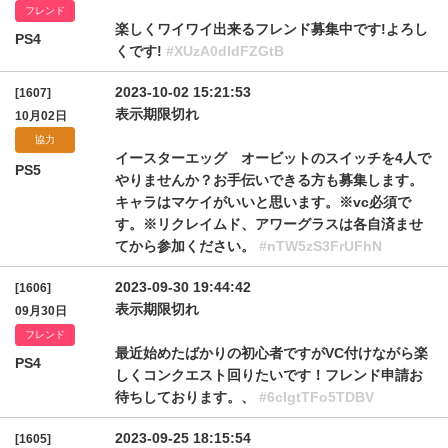
フレンド
楽しくワイワイ出来るフレンド募集中です!よろし
PS4
くです!
#XUzA0dldFZGtB
2023-10-02 15:21:53
[1607]
表示期限切れ
10月02日
協力
イースターエッグ オービットのスイッチを4人で
PS5
やりませんか？お手伝いできる方も募集します。
キャラはマケイがいいと思います。※vc必須で
す。※リクレイムド、アワーグラスは各自済ませ
てから参加ください。
#nTW5zS3FrUFhN
2023-09-30 19:44:42
[1606]
表示期限切れ
09月30日
フレンド
最近始めたばかりの初心者ですがVC付けながら楽
PS4
しくコンクエスト回りたいです！フレンド申請お
待ちしております。、
#6clgtTFo5TDBV
2023-09-25 18:15:54
[1605]