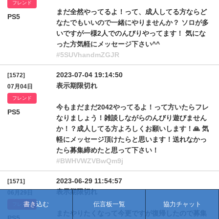
フレンド
まだ全然やってるよ！って、成人してる方ならど
PS5
なたでもいいので一緒にやりませんか？ ソロが多
いですが一様2人でのんびりやってます！ 気にな
った方気軽にメッセージ下さい^^
#5SUVhandmZGJR
2023-07-04 19:14:50
[1572]
表示期限切れ
07月04日
フレンド
今もまだまだ2042やってるよ！って方いたらフレ
PS5
なりましょう！雑談しながらのんびり遊びません
か！？成人してる方よろしくお願いします！🙏 気
軽にメッセージ頂けたらと思います！送れなかっ
たら募集締めたと思って下さい！
#BWHVWZVBwQm9j
2023-06-29 11:54:57
[1571]
表示期限切れ
06月29日
書き込む
伝言板一覧
協力チャット
フレンド
またやりたくなって今更ですが復帰したので募集
PS5