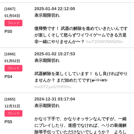
2025-01-04 22:12:00
[1667]
表示期限切れ
01月04日
フレンド
復帰勢です！ 武器の解除を進めていきたいんです
PS5
が楽しくそして怒らずワイワイゲームできる方是
非一緒にやりませんか〜？
#wT2I3WVN6N2Nv
2025-01-02 15:27:53
[1666]
表示期限切れ
01月02日
フレンド
武器解除を楽しくしています！ もし良ければやり
PS4
ませんか？ まだ始めたてです(๑•̀ㅁ•́ฅ✨
#mSTZpeUYtRVhv
2024-12-31 03:17:04
[1665]
表示期限切れ
12月31日
フレンド
かなり下手で、かなりオッサンなんですが、一緒
PS5
にプレイしたり、迷惑でなければ、ヘリの装備解
除等手伝っていただけないでしょうか？ よろし