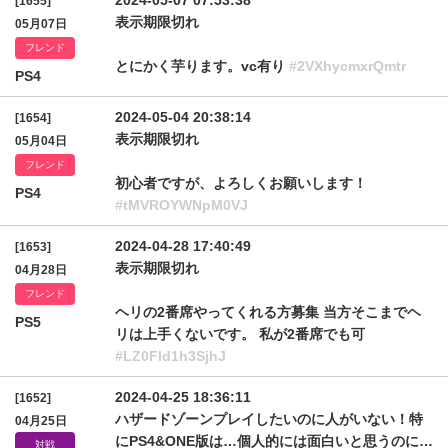
2024-05-07 07:53:38
[1655]
表示期限切れ
05月07日
フレンド
とにかく芋ります。vc有り
#2VXhycmxrQmtr
PS4
2024-05-04 20:38:14
[1654]
表示期限切れ
05月04日
フレンド
初心者ですが、よろしくお願いします！
PS4
#tMVROYWNpM0VJ
2024-04-28 17:40:49
[1653]
表示期限切れ
04月28日
フレンド
ヘリの2番席やってくれる方募集 当方そこまでヘ
PS5
リは上手くないです。 私が2番席でも可
#LZ0Fld1h3SjhJ
2024-04-25 18:36:11
[1652]
ハザードゾーンプレイしたいのに人がいない！特
04月25日
にPS4&ONE版は…個人的には面白いと思うのに…
対戦