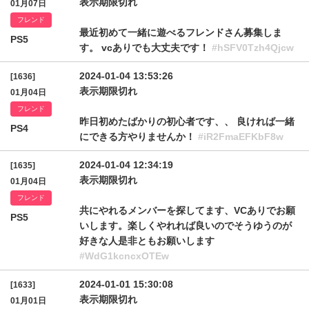
表示期限切れ
01月07日
フレンド
最近初めて一緒に遊べるフレンドさん募集しま
PS5
す。 vcありでも大丈夫です！
#hSFV0Tzh4Qjcw
2024-01-04 13:53:26
[1636]
表示期限切れ
01月04日
フレンド
昨日初めたばかりの初心者です、、 良ければ一緒
PS4
にできる方やりませんか！
#iR2FmaEFKbF8w
2024-01-04 12:34:19
[1635]
表示期限切れ
01月04日
フレンド
共にやれるメンバーを探してます、VCありでお願
PS5
いします。楽しくやれれば良いのでそうゆうのが
好きな人是非ともお願いします
#WdG1kcncxOTEw
2024-01-01 15:30:08
[1633]
表示期限切れ
01月01日