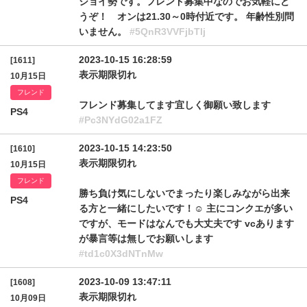
ジョイ勢です。フレンド募集中なのでお気軽にど
うぞ！ オンは21.30～0時付近です。 年齢性別問
いません。
#5QnR3VVFjbTlj
2023-10-15 16:28:59
[1611]
表示期限切れ
10月15日
フレンド
フレンド募集してます宜しく御願い致します
PS4
#Pc3NYdG02a1FZ
2023-10-15 14:23:50
[1610]
表示期限切れ
10月15日
フレンド
勝ち負け気にしないでまったり楽しみながら出来
PS4
る方と一緒にしたいです！☺️ 主にコンクエが多い
ですが、モードはなんでも大丈夫です vcあります
が暴言等は無しでお願いします
#td1c0X3dNTnMw
2023-10-09 13:47:11
[1608]
表示期限切れ
10月09日