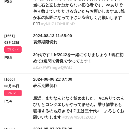
PS5
当に右と左しか分からない初心者です。vcありで
色々教えていただける方いたらお願いします🙇‍♀️⤵️誰
か私の師匠になって下さい💦宜しくお願いします
🙇‍♀️⤵️
#yNHZ1Z0tlUFpR
2024-08-13 11:55:00
[1661]
表示期限切れ
08月13日
フレンド
30代です！bf2042を一緒にやりましょう！現在初
PS5
めて1週間で野良でやってます！
#ZakFWYmgwQWdJ
2024-08-06 21:37:30
[1660]
表示期限切れ
08月06日
フレンド
最近、またなんとなく始めました。 VCありでのん
PS4
びりとコンクエしかやってません。乗り物乗るも
破壊するのも好きです⁉️ 主は三十代♂️ よろしくお
願いいたします
#3VjVMS0tJZUZJ