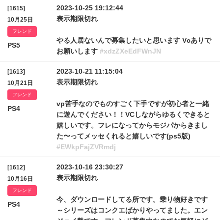
2023-10-25 19:12:44
[1615]
表示期限切れ
10月25日
フレンド
やる人居ないんで募集したいと思います Vcありで
PS5
お願いします
#xdzZXeEdFWnJN
2023-10-21 11:15:04
[1613]
表示期限切れ
10月21日
フレンド
vp苦手なのでものすごく下手ですが初心者と一緒
PS4
に遊んでください！！VCしながらゆるくできると
嬉しいです。フレになってからモジパからきまし
た〜ってメッセくれると嬉しいです(ps5版)
#EWkpFajZVRmdj
2023-10-16 23:30:27
[1612]
表示期限切れ
10月16日
フレンド
今、ダウンロードしてる所です。乗り物好きです
PS4
～シリーズはコンクエばかりやってました。エン