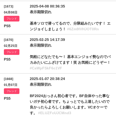
2025-04-08 00:36:35
[1673]
表示期限切れ
04月08日
フレンド
基本ソロで潜ってるので、分隊組みたいです！ エ
PS5
ンジョイしましょう！
#6Zm9lVHJOT0Rn
2025-02-25 14:17:39
[1670]
表示期限切れ
02月25日
フレンド
気軽にどなたでも〜！ 基本エンジョイ勢なのでバ
PS5
カみたいにふざけてます！笑 お気軽にどうぞー！
#CaWpFSkF6c1VF
2025-01-07 20:38:24
[1668]
表示期限切れ
01月07日
フレンド
BF2024おっさん初心者です。BF自体やった事な
PS5
いガチ初心者です。ちょっとでも上達したいので
良かったらよろしくお願いします。VCオケーで
す。
#ELUZFcUJCMnd3