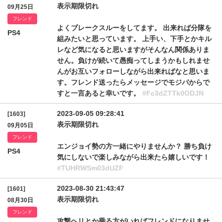
表示期限切れ
09月25日
フレンド
よくブレークスルーをしてます。 出来れば分隊を
PS4
組みたいと思っています。 上手い、下手とかキル
レなど気になると思いますがそんなん関係ありま
せん。負けが続いて愚痴ってしまうかもしれませ
んがお互いフォローしながら出来ればなと思いま
す。フレンド送ったらメッセージでモジパからで
すと一言あると幸いです。
#Fc3dZTTk0ODJN
2023-09-05 09:28:41
[1603]
表示期限切れ
09月05日
フレンド
エンジョイ勢の方一緒にやりませんか？ 勝ち負け
PS4
気にしないで楽しみながら出来たら嬉しいです！
#TUHRWSm03dUZF
2023-08-30 21:43:47
[1601]
表示期限切れ
08月30日
フレンド
攻撃ヘリとか乗る方がいればフレンドになりませ