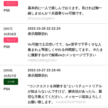
フレンド
基本的に一人で楽しんでおります。良ければ御一
PS5
緒しませんか？兵器乗りvc可能です。
#PZXd1clVQNFlr
2023-10-28 22:22:24
[1617]
表示期限切れ
10月28日
フレンド
Vc可能で土日空いてて、fps苦手で下手くそな人
PS5
集まれぇ👋楽しくやれる仲間探してます。 ※たま
に撮影するので録画okかメッセージで下さい
#WRE1IM0Q2Vl9J
2023-10-27 23:18:40
[1616]
表示期限切れ
10月27日
その他
“コンクエストを体験する”というチュートリアル
PS4
が始まらないんですけど、解決法があったら、親
切な方教えてください。メッセージ追加よろしく
お願い致します。
#mdHZSZ2FfSkFN