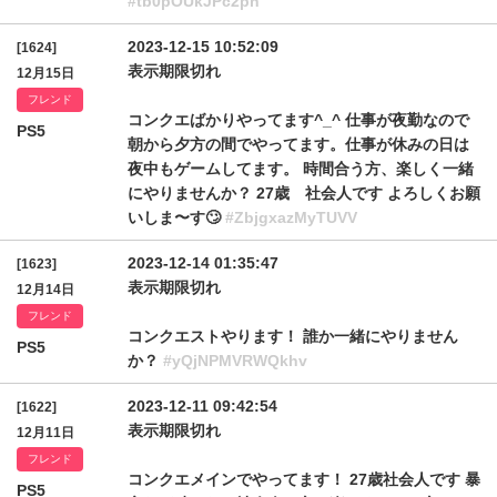
#tb0pOUkJPc2pn
2023-12-15 10:52:09
[1624]
表示期限切れ
12月15日
フレンド
コンクエばかりやってます^_^ 仕事が夜勤なので
PS5
朝から夕方の間でやってます。仕事が休みの日は
夜中もゲームしてます。 時間合う方、楽しく一緒
にやりませんか？ 27歳 社会人です よろしくお願
いしま〜す🙄
#ZbjgxazMyTUVV
2023-12-14 01:35:47
[1623]
表示期限切れ
12月14日
フレンド
コンクエストやります！ 誰か一緒にやりません
PS5
か？
#yQjNPMVRWQkhv
2023-12-11 09:42:54
[1622]
表示期限切れ
12月11日
フレンド
コンクエメインでやってます！ 27歳社会人です 暴
PS5