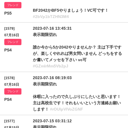
フレンド
BF2042かBF5やりましょう！VC可です！
PS5
#2bVp1bTZHN3M4
2023-07-16 13:45:31
[1579]
表示期限切れ
07月16日
フレンド
誰か今から5か2042やりませんか？ 主は下手です
PS4
が、楽しくやれれば男女問いません どっちをする
か書いてメッセを下さい vc可
#GZmlrMm5Vb2pJ
2023-07-16 08:19:03
[1578]
表示期限切れ
07月16日
フレンド
休暇に入ったので久しぶりにしたいと思います！
PS4
主は高校生です！それもいいという方連絡お願い
します！
#rOUlpVlVoZGNF
2023-07-15 03:31:12
[1577]
表示期限切れ
07月15日