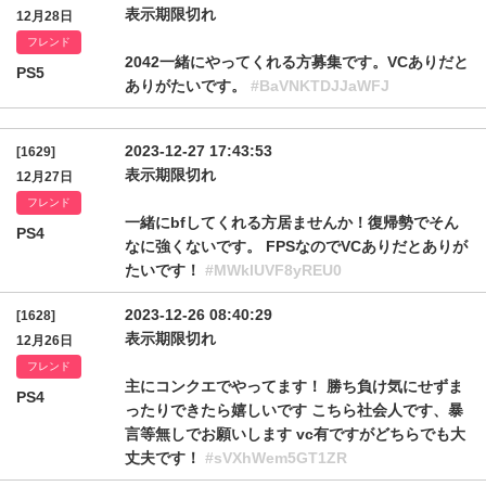
表示期限切れ
12月28日
フレンド
2042一緒にやってくれる方募集です。VCありだと
PS5
ありがたいです。
#BaVNKTDJJaWFJ
2023-12-27 17:43:53
[1629]
表示期限切れ
12月27日
フレンド
一緒にbfしてくれる方居ませんか！復帰勢でそん
PS4
なに強くないです。 FPSなのでVCありだとありが
たいです！
#MWklUVF8yREU0
2023-12-26 08:40:29
[1628]
表示期限切れ
12月26日
フレンド
主にコンクエでやってます！ 勝ち負け気にせずま
PS4
ったりできたら嬉しいです こちら社会人です、暴
言等無しでお願いします vc有ですがどちらでも大
丈夫です！
#sVXhWem5GT1ZR