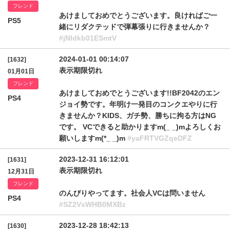
フレンド
あけましておめでとうございます。良ければご一
PS5
緒にリダクテッドで弾幕張りに行きませんか？
#jNldkb01ESmtV
2024-01-01 00:14:07
[1632]
表示期限切れ
01月01日
フレンド
あけましておめでとうございます!!BF2042のエン
PS4
ジョイ勢です。年明け一発目のコンクエやりに行
きませんか？KIDS、ガチ勢、勝ちに拘る方はNG
です。 VCできると助かりますm(_ _)mよろしくお
願いしますm(*_ _)m
#yaFRTVGZqeDFZ
2023-12-31 16:12:01
[1631]
表示期限切れ
12月31日
フレンド
のんびりやってます。社会人VCは問いません
PS4
#SZ2VsWHB0MXBz
2023-12-28 18:42:13
[1630]