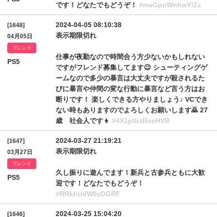
です！どなたでもどうぞ！
#maGpnWnhwYlZz
2024-04-05 08:10:38
[1648]
表示期限切れ
04月05日
フレンド
仕事が夜勤なので時間合う方少ないかもしれない
PS5
ですがフレンド募集してます😉 シューティングゲ
ームなので多少の暴言は大丈夫ですが殺されるた
びに暴言や仲間の変な行動に暴言など言う方はお
断りです！ 楽しくできる方やりましょう♪ VCでき
ない時もありますのでよろしくお願いします🙇 27
歳 社会人です👦
#4X1ptbzRocHVB
2024-03-27 21:19:21
[1647]
表示期限切れ
03月27日
フレンド
久し振りに遊んでます！新兵と古参兵ともに大歓
PS5
迎です！どなたでもどうぞ！
#RRkhUdW0zOGRF
2024-03-25 15:04:20
[1646]