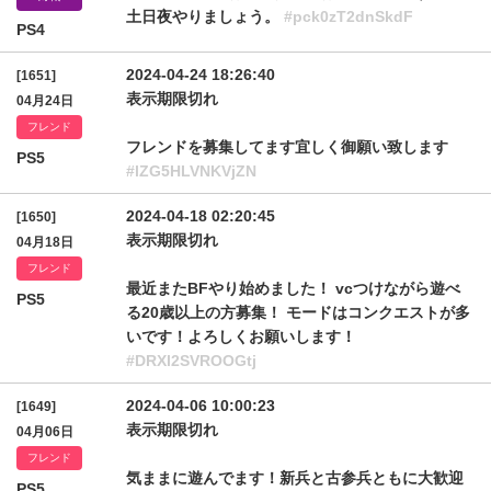
土日夜やりましょう。
#pck0zT2dnSkdF
PS4
2024-04-24 18:26:40
[1651]
表示期限切れ
04月24日
フレンド
フレンドを募集してます宜しく御願い致します
PS5
#lZG5HLVNKVjZN
2024-04-18 02:20:45
[1650]
表示期限切れ
04月18日
フレンド
最近またBFやり始めました！ vcつけながら遊べ
PS5
る20歳以上の方募集！ モードはコンクエストが多
いです！よろしくお願いします！
#DRXl2SVROOGtj
2024-04-06 10:00:23
[1649]
表示期限切れ
04月06日
フレンド
気ままに遊んでます！新兵と古参兵ともに大歓迎
PS5