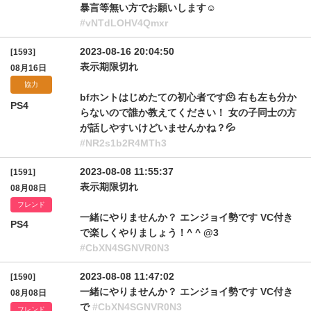
暴言等無い方でお願いします☺️
#vNTdLOHV4Qmxr
2023-08-16 20:04:50
[1593]
表示期限切れ
08月16日
協力
bfホントはじめたての初心者です🫠 右も左も分か
PS4
らないので誰か教えてください！ 女の子同士の方
が話しやすいけどいませんかね？💦
#NR2s1b2R4MTh3
2023-08-08 11:55:37
[1591]
表示期限切れ
08月08日
フレンド
一緒にやりませんか？ エンジョイ勢です VC付き
PS4
で楽しくやりましょう！^ ^ @3
#CbXN4SGNVR0N3
2023-08-08 11:47:02
[1590]
一緒にやりませんか？ エンジョイ勢です VC付き
08月08日
で
#CbXN4SGNVR0N3
フレンド