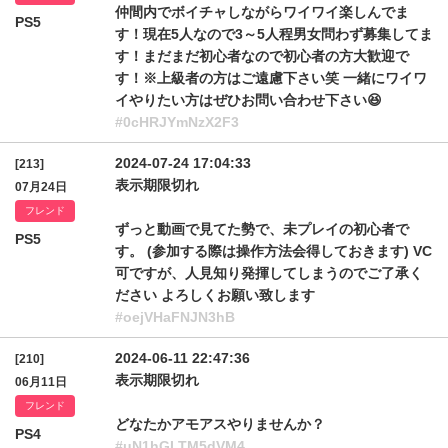
仲間内でボイチャしながらワイワイ楽しんでま
PS5
す！現在5人なので3～5人程男女問わず募集してま
す！まだまだ初心者なので初心者の方大歓迎で
す！※上級者の方はご遠慮下さい笑 一緒にワイワ
イやりたい方はぜひお問い合わせ下さい😆
#0cHRJYmNzX2F3
2024-07-24 17:04:33
[213]
表示期限切れ
07月24日
フレンド
ずっと動画で見てた勢で、未プレイの初心者で
PS5
す。 (参加する際は操作方法会得しておきます) VC
可ですが、人見知り発揮してしまうのでご了承く
ださい よろしくお願い致します
#oejVHaFNJN3hB
2024-06-11 22:47:36
[210]
表示期限切れ
06月11日
フレンド
どなたかアモアスやりませんか？
PS4
#uN1hGLTM5dVM4