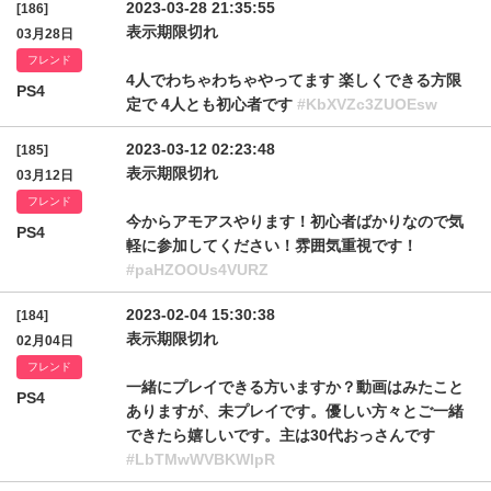
2023-03-28 21:35:55
[186]
表示期限切れ
03月28日
フレンド
4人でわちゃわちゃやってます 楽しくできる方限
PS4
定で 4人とも初心者です
#KbXVZc3ZUOEsw
2023-03-12 02:23:48
[185]
表示期限切れ
03月12日
フレンド
今からアモアスやります！初心者ばかりなので気
PS4
軽に参加してください！雰囲気重視です！
#paHZOOUs4VURZ
2023-02-04 15:30:38
[184]
表示期限切れ
02月04日
フレンド
一緒にプレイできる方いますか？動画はみたこと
PS4
ありますが、未プレイです。優しい方々とご一緒
できたら嬉しいです。主は30代おっさんです
#LbTMwWVBKWlpR