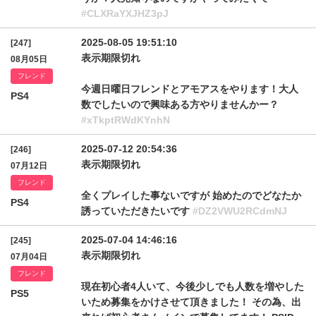
#CLXRaYXJHZ3pJ
2025-08-05 19:51:10
[247]
表示期限切れ
08月05日
フレンド
今週日曜日フレンドとアモアスをやります！大人
PS4
数でしたいので興味ある方やりませんかー？
#xTkptRWdKYnhN
2025-07-12 20:54:36
[246]
表示期限切れ
07月12日
フレンド
全くプレイした事ないですが 始めたのでどなたか
PS4
誘っていただきたいです
#DZ2VWU2RCdmNJ
2025-07-04 14:46:16
[245]
表示期限切れ
07月04日
フレンド
現在初心者4人いて、今後少しでも人数を増やした
PS5
いため募集をかけさせて頂きました！ その為、出