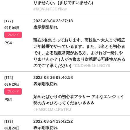
りませんか。(まじですいません)
#IX3VUeTJCYlkw
2022-09-04 23:27:18
[177]
表示期限切れ
09月04日
フレンド
現在5名集まっております。高校生〜大人まで幅広
PS4
い年齢層でやっているます。また、5名とも初心者
です。ある程度常識がある方、よければ一緒にや
りませんか？ (人がお集まり次第断る可能性がある
のでご了承ください)
#CNDVHb1hLNGY0
2022-08-26 03:40:58
[174]
表示期限切れ
08月26日
フレンド
始めたばかりの初心者アラサー アホなエンジョイ
PS4
勢の方々ひろってください🐧🐧🐧
#HMG01Mk1PbTRJ
2022-08-24 19:42:22
[173]
表示期限切れ
08月24日