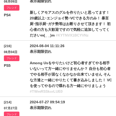
表示期限切れ
08月09日
フレンド
新しくアモアスのグルを作りたいと思ってます！
PS4
20歳以上･エンジョイ勢･VCできる方のみ！ 暴言
厨･指示厨･ガチ勢等はお断りさせて頂きます！ 初
心者の方も大歓迎ですので気軽に追加してってく
ださいm(_ _)m
#KYTNVX1BCYVNz
2024-08-04 11:11:26
[216]
表示期限切れ
08月04日
フレンド
Among Usをやりたいけど初心者すぎてやる相手
PS5
いないって方一緒にやりませんか？ 自分も初心者
でやる相手が居なくなかなか出来ていません そん
な方達と一緒にやりたくて書き込みしました！ VC
を使ってやるので喋れる方一緒にやりましょう
#TWmRSSkxrLUE0
2024-07-27 09:54:19
[214]
表示期限切れ
07月27日
フレンド