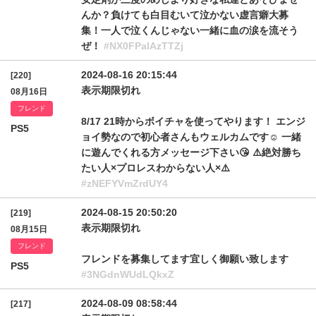
んか？負けても白目むいて泣かない虚言癖大募
集！一人で泣くんじゃない一緒に血の涙を流そう
ぜ！
#NX0FPalAzTTZj
2024-08-16 20:15:44
[220]
表示期限切れ
08月16日
フレンド
8/17 21時からボイチャを使ってやります！ エンジ
PS5
ョイ勢なので初心者さんもウェルカムです☺️ 一緒
に遊んでくれる方メッセージ下さい😘 ⚠️絶対勝ち
たい人×プロレスわからない人×⚠️
#zNEFYVmZrdUY4
2024-08-15 20:50:20
[219]
表示期限切れ
08月15日
フレンド
フレンドを募集してます宜しく御願い致します
PS5
#3NGdnWUdLQkxZ
2024-08-09 08:58:44
[217]