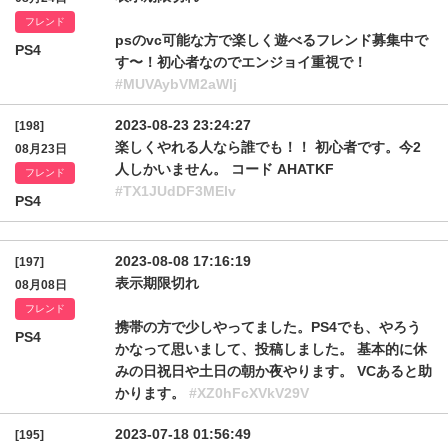
フレンド
psのvc可能な方で楽しく遊べるフレンド募集中で
PS4
す〜！初心者なのでエンジョイ重視で！
#MUVAybVM2aWlj
2023-08-23 23:24:27
[198]
楽しくやれる人なら誰でも！！ 初心者です。今2
08月23日
人しかいません。 コード AHATKF
フレンド
#TX1JUdDF3MElv
PS4
2023-08-08 17:16:19
[197]
表示期限切れ
08月08日
フレンド
携帯の方で少しやってました。PS4でも、やろう
PS4
かなって思いまして、投稿しました。 基本的に休
みの日祝日や土日の朝か夜やります。 VCあると助
かります。
#XZ0hFcXVkV29V
2023-07-18 01:56:49
[195]