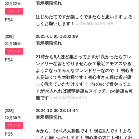
表示期限切れ
02月22日
フレンド
はじめたてですが楽しくできたらと思います よろ
PS4
しくお願いします！
#rTm5DekJBVkxB
2025-01-05 18:02:09
[229]
表示期限切れ
01月05日
フレンド
21時から5人ほど集まってますが 良かったらフレ
PS4
ンドリーな皆とやりませんか？最近アモアスやる
ようになってみんなフレンドリーなので ！ 初心者
人見知りでも大歓迎です！初心者さん達は皆が優
しく教えていただけます ！ Psのvcで皆やってま
すがvc入れれば携帯参加もスイッチ、pc参加も可
能です
#mb19zVXdnb01v
2024-12-30 23:14:44
[228]
表示期限切れ
12月30日
フレンド
今から、3から5人募集です！ 現在6人です！よろ
PS5
しくお願いいたします！ 初心者の方にも優しく社