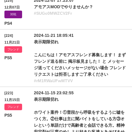
2024-12-07 17:23:07
[225]
アモアスMODでやりませんか？
12月07日
#SUGc0MWZCV2Fr
対戦
PS4
2024-11-21 18:05:41
[224]
表示期限切れ
11月21日
フレンド
こんにちは！アモアスフレンド募集します！ まず
PS5
フレンド送る前に 掲示板見ました！ と メッセー
ジ送ってくださいメッセージがない場合 フレンド
リクエストは拒否しますご了承ください
#rM1RWaUFwMTVV
2024-11-15 23:02:55
[223]
表示期限切れ
11月15日
フレンド
ホワイト案件！①普段から呼吸をするように嘘を
PS5
つく方。②仕事は主に闇バイトをしている方③オ
レという単語だけで高齢者と会話できる方。精神
安定剤が三度のめしより好きな私達とあそびませ