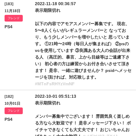
2022-11-18 00:36:57
[183]
表示期限切れ
11月18日
フレンド
以下の内容でアモアスメンバー募集です。 現在、
PS4
5〜8人くらいがレギュラーメンバーと なってお
り、もう少しメンバーを増やしたいと 思っていま
す。 ①21時〜24時（毎日人が集まれば） ②psの
vcを使用しています ③良識ある大人の会話が出来
る人 （高圧的、暴言、上から目線等はご遠慮下さ
い） 初心者の方は練習からお付き合いさせて頂き
ます！ 是非、一緒に遊びませんか？ psidへメッセ
ージを頂ければ、対応致します。
#MTnFsRHYzVmNF
2022-10-01 05:51:13
[182]
表示期限切れ
10月01日
フレンド
メンバー募集中でございます！ 雰囲気良く楽しめ
PS4
る方なら大歓迎です！ 是非メッセージ下さい！ ボ
イチャできなくても大丈夫です！ おじいちゃんお