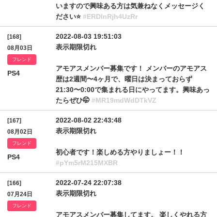
いますので興味ある方は気兼ねなくメッセージく
ださい⭐️
#ERDlnRjh4UzRr
2022-08-03 19:51:03
[168]
表示期限切れ
08月03日
フレンド
アモアスメンバー募集です！ メンバーのアモアス
PS4
歴は2週間〜4ヶ月で、曜日は決まっておらず
21:30〜0:00で集まれる日にやってます。興味あっ
たらぜひ🤭
#MR19mdWdDTkVZ
2022-08-02 22:43:48
[167]
表示期限切れ
08月02日
フレンド
初心者です！楽しめる方やりましょー！！
PS4
#pYm5rM215MXBR
2022-07-24 22:07:38
[166]
表示期限切れ
07月24日
フレンド
アモアスメンバー募集してます。 楽しくやれる方