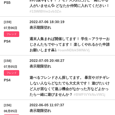
20代後半🚹です！ アモアス入れたけど一緒にやる
PS5
人がいません💦 どなたか仲間に入れてください！
#1SWlBVm1vb3Zn
2022-07-06 18:30:19
[159]
表示期限切れ
07月06日
フレンド
週末人集まれば開催してます！ 学生～アラサーお
PS4
じさんたちでやってます！ 楽しくやれるかた申請
お願いします🙇⤵️
#oamNDbk5MNkVj
2022-07-05 20:48:27
[158]
表示期限切れ
07月05日
フレンド
遊べるフレンドさん探してます。 暴言やガチギレ
PS4
しない人ならどなたでも大丈夫です！ 遊びたいけ
ど人が居なくて遊ぶ機会がなかった方などよかっ
たら一緒に遊びませんか？
#BWFlVYkNuVW1j
2022-06-05 11:07:37
[156]
表示期限切れ
06月05日