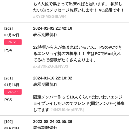
も 6人位で集まって出来ればと思います。 参加し
たい方はメッセージお願いします！ VC必須です！
#XY2FMSGllLWI4
2024-02-02 21:42:16
[202]
表示期限切れ
02月02日
フレンド
22時頃から人が集まればアモアス。 PSのVCでき
PS4
るエンジョイ勢の方募集！！ 主はPCでMod入れ
てるので役職がたくさんあります。
#xdV9kZGdkNVJ3
2024-01-16 22:10:32
[201]
表示期限切れ
01月16日
フレンド
固定メンバー作って10人くらいでわいわいエンジ
PS5
ョイプレイしたいのでフレンド(固定メンバー)募集
してます
#4N2U0dnpiRVBj
2023-08-24 03:55:36
[199]
表示期限切れ
08月24日