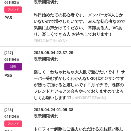
表示期限切れ
06月03日
フレンド
昨日始めたての初心者です。 メンバーが4人しか
PS5
いないので増やしたいです。 みんな初心者なので
気楽にお声かけてください。 常識ある人、VCあ
り、楽しくできる人 お待ちしております！
#iN1JJdTNscXNr
2025-05-04 22:37:29
[237]
表示期限切れ
05月04日
対戦
楽しく！わちゃわちゃ大人数で遊びたいです！ サ
PS5
ーバー等むずかしくわかんない30代オジサンです
が誘って頂けると嬉しいです！月イチで、既存の
フレンドとアモアス会もやっておりますのでよろ
しくお願いします🙇‍♂️
#nNXl6VTZZcnNj
2025-04-24 01:09:38
[236]
表示期限切れ
04月24日
フレンド
トロフィー解除にご協力いただける方お願い致し