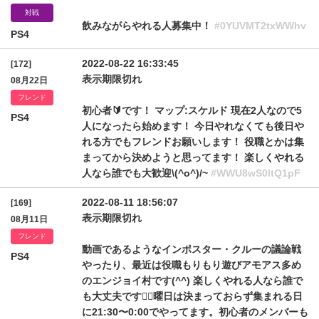
対戦
飲みながらやれる人募集中！
#0YUVMT2txWWhv
PS4
2022-08-22 16:33:45
[172]
表示期限切れ
08月22日
フレンド
初心者🔰です！ マップ:スケルド 現在2人なので5
PS4
人になったら始めます！ 今日やれなくても後日や
れる方でもフレンドお願いします！ 役職とかは集
まってから決めようと思ってます！ 楽しくやれる
人なら誰でも大歓迎\(^o^)/~
#WWU8wS0ltQ1pF
2022-08-11 18:56:07
[169]
表示期限切れ
08月11日
フレンド
動画であるようなインポスター・クルーの議論戦
PS4
やったり、最近は役職もりもり遊びアモアス多め
のエンジョイ村です(^^) 楽しくやれる人なら誰で
も大丈夫です🙆‍♂️曜日は決まっておらず集まれる日
に21:30〜0:00でやってます。初心者のメンバーも