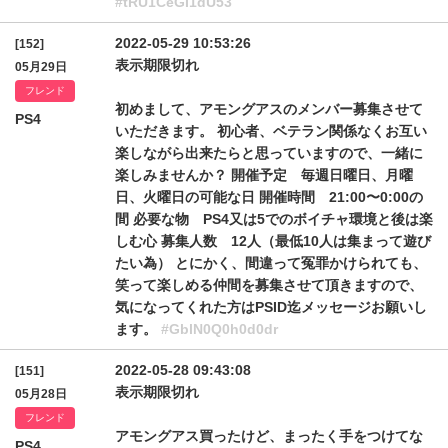
#tRU1CeGI1dU53
2022-05-29 10:53:26
[152]
表示期限切れ
05月29日
フレンド
初めまして、アモングアスのメンバー募集させて
PS4
いただきます。 初心者、ベテラン関係なくお互い
楽しながら出来たらと思っていますので、一緒に
楽しみませんか？ 開催予定 毎週日曜日、月曜
日、火曜日の可能な日 開催時間 21:00〜0:00の
間 必要な物 PS4又は5でのボイチャ環境と後は楽
しむ心 募集人数 12人（最低10人は集まって遊び
たい為） とにかく、間違って冤罪かけられても、
笑って楽しめる仲間を募集させて頂きますので、
気になってくれた方はPSID迄メッセージお願いし
ます。
#GblN0Q0h0d0dr
2022-05-28 09:43:08
[151]
表示期限切れ
05月28日
フレンド
アモングアス買ったけど、まったく手をつけてな
PS4