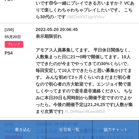
いです😞💦一緒にプレイできる方いますか？ VCあ
りで楽しくわちゃわちゃプレイしたいです。 こち
ら30代の♂です
#MZmVVTjgtVVhv
2022-05-20 20:06:45
[150]
表示期限切れ
05月20日
フレンド
アモアス人員募集してます。 平日休日関係なく、
PS4
人数集まった日に21〜0時で開催してます。10人
でできたのが今までやってきての30%くらいで、
毎回安定して10人でできたらと思い募集かけてま
す。 みんな初めて2ヶ月くらいのまだまだ初心者
なので初心者の方大歓迎です。エンジョイ勢で楽
しくやってますので是非是非連絡ください。 ちな
みに本日20日も同時刻から開催予定ですのでよか
ったら。今後の開催予定は21,24,25です(人数が集
まり次第です)
#LOHNaeVEweW53
2022-05-10 18:47:42
[149]
書き込む
伝言板一覧
協力チャット
こんにちは！毎週平日水曜日21:00～00:00ぐらい
05月10日
までamongusやってます！個人的にはそちらのグ
フレンド