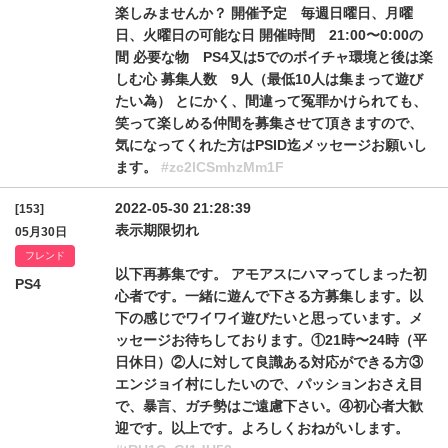
楽しみませんか？ 開催予定 毎週日曜日、月曜
日、火曜日の可能な日 開催時間 21:00〜0:00の
間 必要な物 PS4又は5でのボイチャ環境と後は楽
しむ心 募集人数 9人（最低10人は集まって遊び
たい為） とにかく、間違って冤罪かけられても、
笑って楽しめる仲間を募集させて頂きますので、
気になってくれた方はPSID迄メッセージお願いし
ます。
#zc2lCSmhzMm1F
2022-05-30 21:28:39
[153]
表示期限切れ
05月30日
フレンド
以下再募集です。 アモアスにハマってしまった初
PS4
心者です。一緒に遊んで下さる方募集します。以
下の感じでワイワイ遊びたいと思っています。メ
ッセージお待ちしております。①21時〜24時（平
日休日）②人に対して良識ある対応ができる方③
エンジョイ村にしたいので、パッションおさえ目
で、暴言、ガチ勢はご遠慮下さい。④初心者大歓
迎です。以上です。よろしくおねがいします。