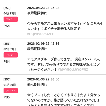
2026-04-23 23:25:08
[253]
表示期限切れ
04月23日
フレンド
今からアモアス出来る人いますか！( ˙ᵕ˙ )/ こちら4
PS4
人います！ボイチャ出来る人限定で！
#HQlViVUJtU2Fr
2026-02-09 22:42:36
[251]
表示期限切れ
02月09日
フレンド
アモアスグループ作ってます。 現在メンバー6人
PS4
です。 PSptでvcありでできる方興味があれば メ
ッセージください！
#jdVY5QUJWOFRZ
2026-01-30 22:36:50
[250]
表示期限切れ
01月30日
フレンド
全くプレイしたことなくてやり方まだよく分かっ
PS5
てないのですが、誰か誘っていただけないでしょ
うか？人見知りなのですがやってみたくて◜-◝