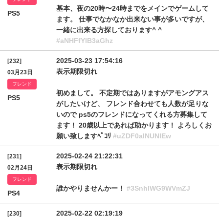
基本、夜の20時〜24時までをメインでゲームして
PS5
ます。 仕事でなかなか出来ない事が多いですが、
一緒に出来る方探しております^ ^
#aNHFfYlB3aGhz
2025-03-23 17:54:16
[232]
表示期限切れ
03月23日
フレンド
初めまして。 不定期ではありますがアモングアス
PS5
がしたいけど、 フレンド合わせても人数が足りな
いので ps5のフレンドになってくれる方募集して
ます！ 20歳以上であれば助かります！ よろしくお
願い致しますﾍﾟｺﾘ
#uZDF0alNUNlEw
2025-02-24 21:22:31
[231]
表示期限切れ
02月24日
フレンド
誰かやりませんかー！
#3SnhlWG9WVmZJ
PS4
2025-02-22 02:19:19
[230]