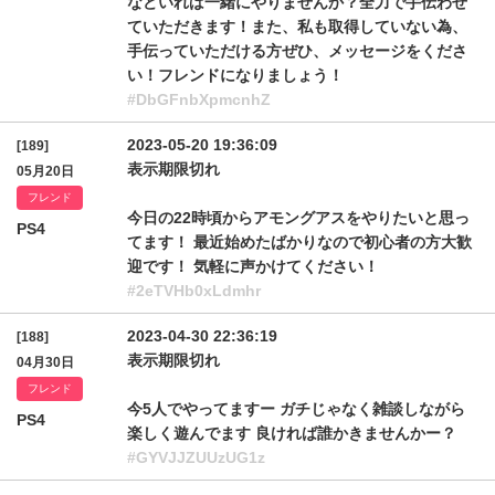
などいれば一緒にやりませんか？全力で手伝わせ
ていただきます！また、私も取得していない為、
手伝っていただける方ぜひ、メッセージをくださ
い！フレンドになりましょう！
#DbGFnbXpmcnhZ
2023-05-20 19:36:09
[189]
表示期限切れ
05月20日
フレンド
今日の22時頃からアモングアスをやりたいと思っ
PS4
てます！ 最近始めたばかりなので初心者の方大歓
迎です！ 気軽に声かけてください！
#2eTVHb0xLdmhr
2023-04-30 22:36:19
[188]
表示期限切れ
04月30日
フレンド
今5人でやってますー ガチじゃなく雑談しながら
PS4
楽しく遊んでます 良ければ誰かきませんかー？
#GYVJJZUUzUG1z