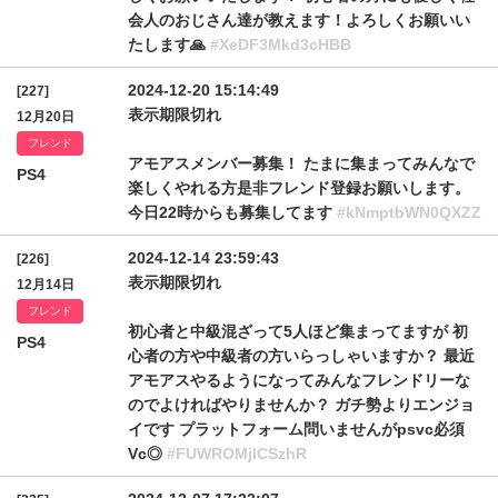
会人のおじさん達が教えます！よろしくお願いい
たします🙏
#XeDF3Mkd3cHBB
2024-12-20 15:14:49
[227]
表示期限切れ
12月20日
フレンド
アモアスメンバー募集！ たまに集まってみんなで
PS4
楽しくやれる方是非フレンド登録お願いします。
今日22時からも募集してます
#kNmptbWN0QXZZ
2024-12-14 23:59:43
[226]
表示期限切れ
12月14日
フレンド
初心者と中級混ざって5人ほど集まってますが 初
PS4
心者の方や中級者の方いらっしゃいますか？ 最近
アモアスやるようになってみんなフレンドリーな
のでよければやりませんか？ ガチ勢よりエンジョ
イです プラットフォーム問いませんがpsvc必須
Vc◎
#FUWROMjlCSzhR