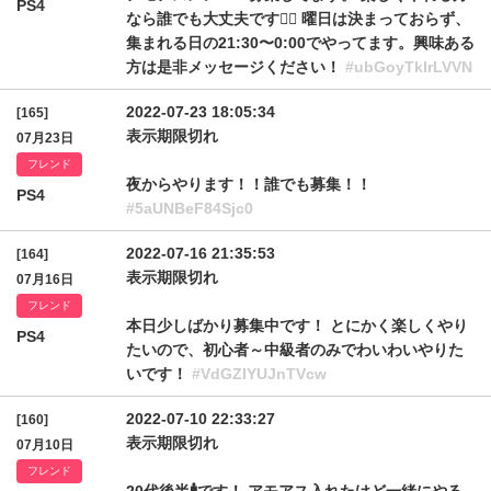
PS4
なら誰でも大丈夫です🙆‍♂️ 曜日は決まっておらず、
集まれる日の21:30〜0:00でやってます。興味ある
方は是非メッセージください！
#ubGoyTklrLVVN
2022-07-23 18:05:34
[165]
表示期限切れ
07月23日
フレンド
夜からやります！！誰でも募集！！
PS4
#5aUNBeF84Sjc0
2022-07-16 21:35:53
[164]
表示期限切れ
07月16日
フレンド
本日少しばかり募集中です！ とにかく楽しくやり
PS4
たいので、初心者～中級者のみでわいわいやりた
いです！
#VdGZIYUJnTVcw
2022-07-10 22:33:27
[160]
表示期限切れ
07月10日
フレンド