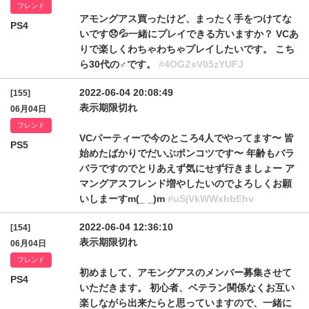
フレンド
アモングアス買ったけど、まったく手をつけてな
PS4
いです😞💦一緒にプレイできる方いますか？ VCあ
りで楽しくわちゃわちゃプレイしたいです。 こち
ら30代の♂です。
#4OGZsV05zYUFJ
2022-06-04 20:08:49
[155]
表示期限切れ
06月04日
フレンド
VCパーティーで今のところ4人でやってます〜 皆
PS5
始めたばかりでだいぶポンコツです〜 年齢もバラ
バラですのでとりあえず気にせず行きましょー ア
マングアスフレンド増やしたいのでよろしくお願
いしまーすm(_ _)m
#uSjVkWWxhbEhv
2022-06-04 12:36:10
[154]
表示期限切れ
06月04日
フレンド
初めまして、アモングアスのメンバー募集させて
PS4
いただきます。 初心者、ベテラン関係なくお互い
楽しながら出来たらと思っていますので、一緒に