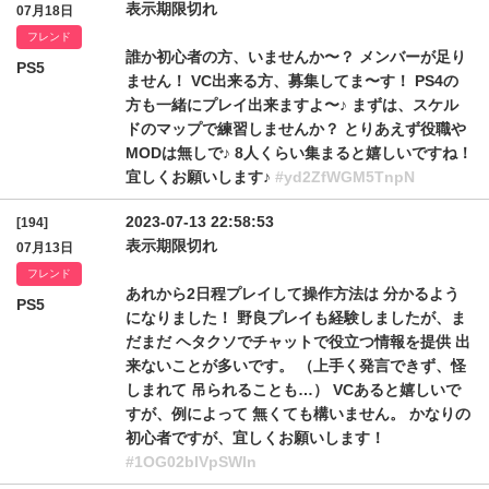
表示期限切れ
07月18日
フレンド
誰か初心者の方、いませんか〜？ メンバーが足り
PS5
ません！ VC出来る方、募集してま〜す！ PS4の
方も一緒にプレイ出来ますよ〜♪ まずは、スケル
ドのマップで練習しませんか？ とりあえず役職や
MODは無しで♪ 8人くらい集まると嬉しいですね！
宜しくお願いします♪
#yd2ZfWGM5TnpN
2023-07-13 22:58:53
[194]
表示期限切れ
07月13日
フレンド
あれから2日程プレイして操作方法は 分かるよう
PS5
になりました！ 野良プレイも経験しましたが、ま
だまだ ヘタクソでチャットで役立つ情報を提供 出
来ないことが多いです。 （上手く発言できず、怪
しまれて 吊られることも…） VCあると嬉しいで
すが、例によって 無くても構いません。 かなりの
初心者ですが、宜しくお願いします！
#1OG02blVpSWln