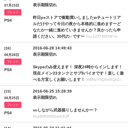
表示期限切れ
07月15日
フレンド
昨日psストアで衝動買いしましたwチュートリア
PS4
ルだけやって今日の夜から本格的に進めますーど
なたか一緒に進めていきませんか？良かったら申
請ください。30代の♂ですー
#xc1ZfTXlKNFJv
2016-06-28 14:49:43
[16]
表示期限切れ
06月28日
フレンド
Skypeのみ使えます！ 深夜24時からインします！
PS4
現在メイン23タンクとサブ9バイオです！楽しく遊
べる方宜しくお願いします！
#WNzY5Q0dKQlZr
2016-06-25 15:28:39
[15]
表示期限切れ
06月25日
フレンド
vcしながら武器掘りしませんかー？
PS4
#saWR0NDkwbXJF