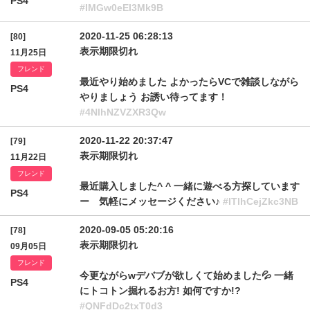
PS4
#IMGw0eEI3Mk9B
2020-11-25 06:28:13
[80]
表示期限切れ
11月25日
フレンド
最近やり始めました よかったらVCで雑談しながら
PS4
やりましょう お誘い待ってます！
#4NlhNZVZXR3Qw
2020-11-22 20:37:47
[79]
表示期限切れ
11月22日
フレンド
最近購入しました^ ^ 一緒に遊べる方探しています
PS4
ー 気軽にメッセージください♪
#ITlhCejZkc3NB
2020-09-05 05:20:16
[78]
表示期限切れ
09月05日
フレンド
今更ながらwデバブが欲しくて始めました💦 一緒
PS4
にトコトン掘れるお方! 如何ですか!?
#QNFdDc2txT0d3