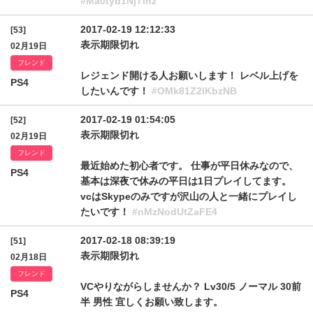
#Ma0tyb1NjTlhz
2017-02-19 12:12:33
[53]
表示期限切れ
02月19日
フレンド
レジェンド開ける人お願いします！ レベル上げを
PS4
したいんです！
#OMk81Z2lKbzNB
2017-02-19 01:54:05
[52]
表示期限切れ
02月19日
フレンド
最近始めた初心者です。 仕事が平日休みなので、
PS4
基本は深夜で休みの平日は1日プレイしてます。
vcはSkypeのみですが沢山の人と一緒にプレイし
たいです！
#nMzNodUtZaFE4
2017-02-18 08:39:19
[51]
表示期限切れ
02月18日
フレンド
VCやりながらしませんか？ Lv30/5 ノーマル 30前
PS4
半 男性 宜しくお願い致します。