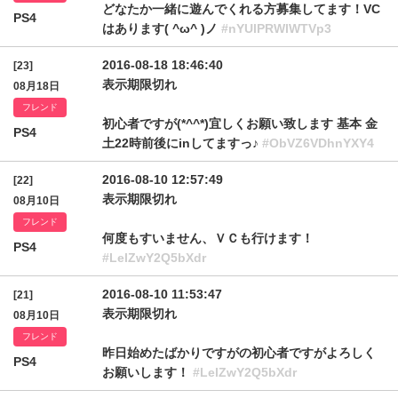
どなたか一緒に遊んでくれる方募集してます！VC
PS4
はあります( ^ω^ )ノ
#nYUlPRWlWTVp3
2016-08-18 18:46:40
[23]
表示期限切れ
08月18日
フレンド
初心者ですが(*^^*)宜しくお願い致します 基本 金
PS4
土22時前後にinしてますっ♪
#ObVZ6VDhnYXY4
2016-08-10 12:57:49
[22]
表示期限切れ
08月10日
フレンド
何度もすいません、ＶＣも行けます！
PS4
#LelZwY2Q5bXdr
2016-08-10 11:53:47
[21]
表示期限切れ
08月10日
フレンド
昨日始めたばかりですがの初心者ですがよろしく
PS4
お願いします！
#LelZwY2Q5bXdr