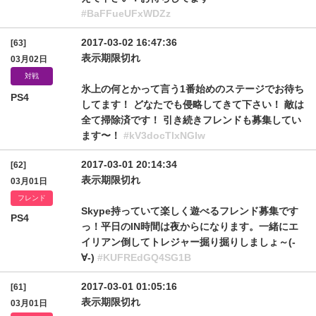
#BaFFueUFxWDZz
2017-03-02 16:47:36
[63]
表示期限切れ
03月02日
対戦
氷上の何とかって言う1番始めのステージでお待ち
PS4
してます！ どなたでも侵略してきて下さい！ 敵は
全て掃除済です！ 引き続きフレンドも募集してい
ます〜！
#kV3docTlxNGIw
2017-03-01 20:14:34
[62]
表示期限切れ
03月01日
フレンド
Skype持っていて楽しく遊べるフレンド募集です
PS4
っ！平日のIN時間は夜からになります。一緒にエ
イリアン倒してトレジャー掘り掘りしましょ～(-
∀-)
#KUFREdGQ4SG1B
2017-03-01 01:05:16
[61]
表示期限切れ
03月01日