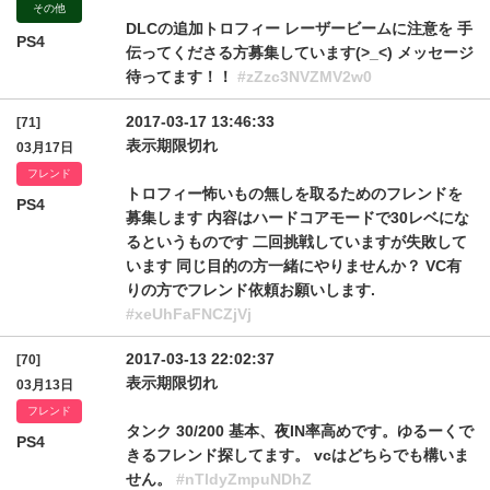
その他
DLCの追加トロフィー レーザービームに注意を 手
PS4
伝ってくださる方募集しています(>_<) メッセージ
待ってます！！
#zZzc3NVZMV2w0
2017-03-17 13:46:33
[71]
表示期限切れ
03月17日
フレンド
トロフィー怖いもの無しを取るためのフレンドを
PS4
募集します 内容はハードコアモードで30レベにな
るというものです 二回挑戦していますが失敗して
います 同じ目的の方一緒にやりませんか？ VC有
りの方でフレンド依頼お願いします.
#xeUhFaFNCZjVj
2017-03-13 22:02:37
[70]
表示期限切れ
03月13日
フレンド
タンク 30/200 基本、夜IN率高めです。ゆるーくで
PS4
きるフレンド探してます。 vcはどちらでも構いま
せん。
#nTldyZmpuNDhZ