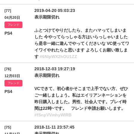
2019-04-20 05:03:23
[77]
表示期限切れ
04月20日
フレンド
ふとつけてやりだしたら、またハマってしまいま
PS4
した 今やってらっしゃる方はいらっしゃいました
ら是非一緒に遊んでやってくださいな VC使ってワ
イワイやれたらと思います よろしくお願い致しま
す
#6NlpWX2hOU1ZZ
2018-12-03 19:27:19
[76]
表示期限切れ
12月03日
フレンド
VCできて、初心者かそこまで上手でない方、ぜひ
PS4
ご一緒しましょう。私はエイリアンネーションを
昨日購入しました。男性、社会人です。プレイ時
間は22時~です。 フレンド申請お願いします。
#fSnpVVmhyWlRB
2018-11-11 23:57:45
[75]
表示期限切れ