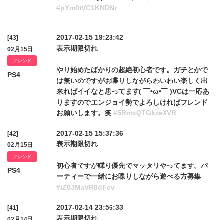
#pYm0tVC1KNDNr
2017-02-15 19:23:42
[43]
表示期限切れ
02月15日
フレンド
やり始めたばかりの超絶初心者です。ガチとかで
PS4
は無いのですがお喋りしながらわいわい楽しく出
来ればイイなと思ってます( ▔•ω•▔ )VCは一応あ
りますのでエンジョイ勢でよろしければフレンド
お願いします。笑
#5RmxQTGkzeXVR
2017-02-15 15:37:36
[42]
表示期限切れ
02月15日
フレンド
初心者ですが喋り優先でマッタリやってます。パ
PS4
ーティーで一緒にお喋りしながら遊べる方募集
#iZ0JMaVR0dFdv
2017-02-14 23:56:33
[41]
表示期限切れ
02月14日