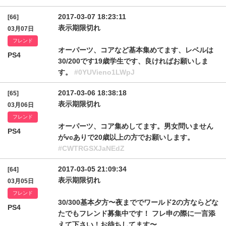
2017-03-07 18:23:11
[66]
表示期限切れ
03月07日
フレンド
オーパーツ、コアなど基本集めてます、レベルは
PS4
30/200です19歳学生です、良ければお願いしま
す。
#0YUVieno1LWpJ
2017-03-06 18:38:18
[65]
表示期限切れ
03月06日
フレンド
オーパーツ、コア集めしてます。男女問いません
PS4
がvcありで20歳以上の方でお願いします。
#CWTRGSXJaNEdZ
2017-03-05 21:09:34
[64]
表示期限切れ
03月05日
フレンド
30/300基本夕方〜夜まででワールド2の方ならどな
PS4
たでもフレンド募集中です！ フレ申の際に一言添
えて下さい！お待ちしてます〜