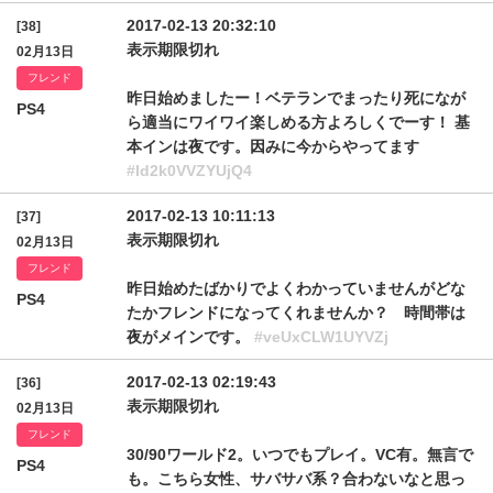
2017-02-13 20:32:10
[38]
表示期限切れ
02月13日
フレンド
昨日始めましたー！ベテランでまったり死になが
PS4
ら適当にワイワイ楽しめる方よろしくでーす！ 基
本インは夜です。因みに今からやってます
#Id2k0VVZYUjQ4
2017-02-13 10:11:13
[37]
表示期限切れ
02月13日
フレンド
昨日始めたばかりでよくわかっていませんがどな
PS4
たかフレンドになってくれませんか？ 時間帯は
夜がメインです。
#veUxCLW1UYVZj
2017-02-13 02:19:43
[36]
表示期限切れ
02月13日
フレンド
30/90ワールド2。いつでもプレイ。VC有。無言で
PS4
も。こちら女性、サバサバ系？合わないなと思っ