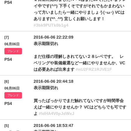
PS4
イ中です(^^) 下手くそですがそれでもかまわない
って方いましたら一緒にやりましょう(･ω･) VCは
あります(*^_^*) 宜しくお願いします！
#3bk9PUTk0b1g4
2016-06-06 22:22:09
[7]
表示期限切れ
06月06日
フレンド
まだ仕様の理解しきれてない２８レベです。 レ
PS4
ベリングや装備厳選など一緒にやりませんか、VC
は必要あれば出来ます
#nU2FRZ1RJVE1F
2016-06-06 20:44:18
[6]
表示期限切れ
06月06日
フレンド
買ったばっかりでまだ触れてないですが時間帯会
PS4
えば一緒にやりませんか？ VCはどちらでも可です
よ
#ldHA4V0pJdWxJ
2016-06-06 18:53:47
[5]