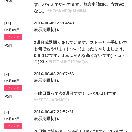
PS4
す。バイオでやってます。無言申請OK。当方VC
なし。
#hZmhMR3pMMlN3
2016-06-09 23:04:48
[10]
表示期限切れ
06月09日
フレンド
2週目武器堀りをしています。ストーリー手伝いで
PS4
も何でもやります(・ω・)まったりやりましょう。
ﾋｰﾛｰ117です。dpsはそんな高くないです(´・ω・
｀)23♂
#HTFpUbE1DMnQw
2016-06-08 20:07:56
[9]
表示期限切れ
06月08日
フレンド
一昨日買って今2週目です！ レベルは14です
PS4
#zZFE3UXRrMG9r
2016-06-07 22:52:31
[8]
表示期限切れ
06月07日
フレンド
２日前に始めました♪ﾚﾍﾞﾙはまだ18でただいまプレ