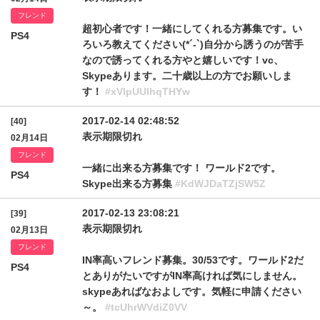
フレンド
超初心者です！一緒にしてくれる方募集です。い
PS4
ろいろ教えてください(*´-`)自分から誘うのが苦手
なので誘ってくれる方やと嬉しいです！vc、
Skypeあります。二十歳以上の方でお願いしま
す！
#xVlpUUlhqTHYw
2017-02-14 02:48:52
[40]
表示期限切れ
02月14日
フレンド
一緒に出来る方募集です！ ワールド2です。
PS4
Skype出来る方募集
#KdWJDaTZjSW5Z
2017-02-13 23:08:21
[39]
表示期限切れ
02月13日
フレンド
IN率高いフレンド募集。30/53です。ワールド2だ
PS4
とありがたいですがIN率高ければ気にしません。
skypeあればなおよしです。気軽に申請ください
～。
#tcUhrWVdiZ0VV