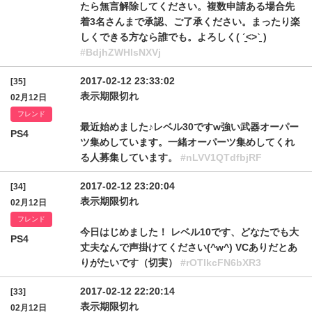
たら無言解除してください。複数申請ある場合先
着3名さんまで承認、ご了承ください。まったり楽
しくできる方なら誰でも。よろしく( ˊ̱˂˃ˋ̱ )
#BdjhZWHlsNXVj
2017-02-12 23:33:02
[35]
表示期限切れ
02月12日
フレンド
最近始めました♪レベル30ですw強い武器オーパー
PS4
ツ集めしています。一緒オーパーツ集めしてくれ
る人募集しています。
#nLVV1QTdfbjRF
2017-02-12 23:20:04
[34]
表示期限切れ
02月12日
フレンド
今日はじめました！ レベル10です、どなたでも大
PS4
丈夫なんで声掛けてください(^w^) VCありだとあ
りがたいです（切実）
#rOTlkcFN6bXR3
2017-02-12 22:20:14
[33]
表示期限切れ
02月12日