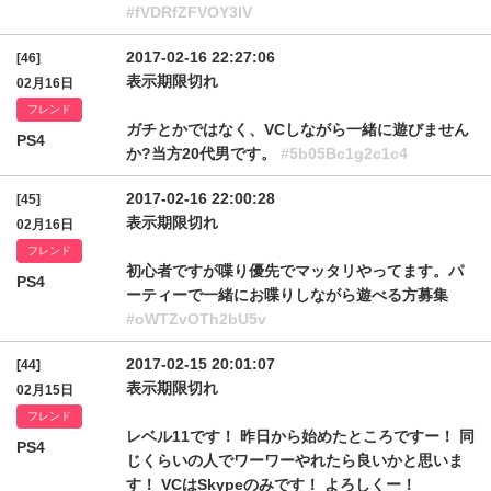
#fVDRfZFVOY3lV
2017-02-16 22:27:06
[46]
表示期限切れ
02月16日
フレンド
ガチとかではなく、VCしながら一緒に遊びません
PS4
か?当方20代男です。
#5b05Bc1g2c1c4
2017-02-16 22:00:28
[45]
表示期限切れ
02月16日
フレンド
初心者ですが喋り優先でマッタリやってます。パ
PS4
ーティーで一緒にお喋りしながら遊べる方募集
#oWTZvOTh2bU5v
2017-02-15 20:01:07
[44]
表示期限切れ
02月15日
フレンド
レベル11です！ 昨日から始めたところですー！ 同
PS4
じくらいの人でワーワーやれたら良いかと思いま
す！ VCはSkypeのみです！ よろしくー！