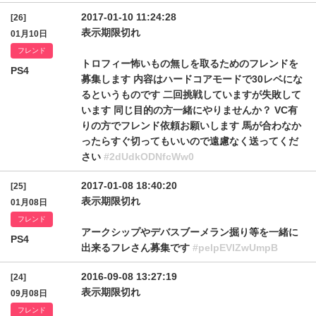
2017-01-10 11:24:28
[26]
表示期限切れ
01月10日
フレンド
トロフィー怖いもの無しを取るためのフレンドを
PS4
募集します 内容はハードコアモードで30レベにな
るというものです 二回挑戦していますが失敗して
います 同じ目的の方一緒にやりませんか？ VC有
りの方でフレンド依頼お願いします 馬が合わなか
ったらすぐ切ってもいいので遠慮なく送ってくだ
さい
#2dUdkODNfcWw0
2017-01-08 18:40:20
[25]
表示期限切れ
01月08日
フレンド
アークシップやデバスブーメラン掘り等を一緒に
PS4
出来るフレさん募集です
#pelpEVlZwUmpB
2016-09-08 13:27:19
[24]
表示期限切れ
09月08日
フレンド