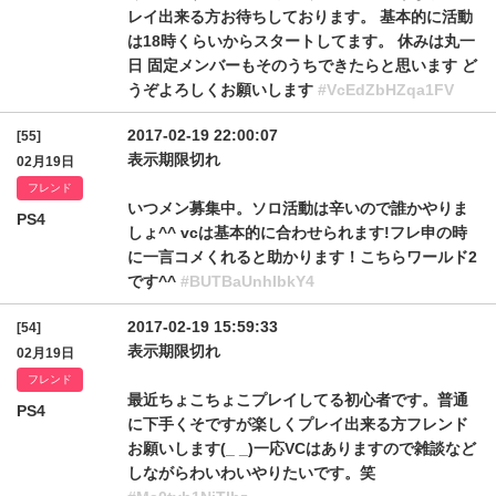
レイ出来る方お待ちしております。 基本的に活動
は18時くらいからスタートしてます。 休みは丸一
日 固定メンバーもそのうちできたらと思います ど
うぞよろしくお願いします
#VcEdZbHZqa1FV
2017-02-19 22:00:07
[55]
表示期限切れ
02月19日
フレンド
いつメン募集中。ソロ活動は辛いので誰かやりま
PS4
しょ^^ vcは基本的に合わせられます!フレ申の時
に一言コメくれると助かります！こちらワールド2
です^^
#BUTBaUnhIbkY4
2017-02-19 15:59:33
[54]
表示期限切れ
02月19日
フレンド
最近ちょこちょこプレイしてる初心者です。普通
PS4
に下手くそですが楽しくプレイ出来る方フレンド
お願いします(_ _)一応VCはありますので雑談など
しながらわいわいやりたいです。笑