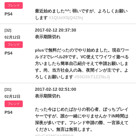
フレンド
最近始めました^^; 弱いですが、よろしくお願い
PS4
します
#1QUdXSjQ4Zlhj
2017-02-12 20:37:30
[32]
表示期限切れ
02月12日
フレンド
plusで無料だったのでやり始めました。現在ワー
PS4
ルド2でレベル29です。VC使えてワイワイ遊べる
方いましたら簡単自己紹介そえて申請お願いしま
す。尚、当方社会人の為、夜間インが主です。よ
ろしくお願いします
#5SG5hT1ZZNzJj
2017-02-12 02:51:00
[31]
表示期限切れ
02月12日
フレンド
たった今はじめたばかりの初心者、ぼっちプレイ
PS4
ヤーですが、誰か一緒にやりませんか？IN時間は
深夜が多いです。フレンド申請の際、一言添えて
ください。無言は無視します。