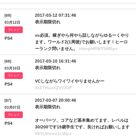
2017-03-12 07:31:46
[69]
表示期限切れ
03月12日
フレンド
vc必須。稼ぎやら何やら話しながらゆるーくやり
PS4
ます。ワールド2(1周後)でお願いします！ヒーロ
ーランク問いません。
#rbnpHRWY5WEpv
2017-03-10 16:31:46
[68]
表示期限切れ
03月10日
フレンド
VCしながらワイワイやりませんかー
PS4
#zZTRueXZVVXVF
2017-03-07 20:00:46
[67]
表示期限切れ
03月07日
フレンド
オーパーツ、コアなど基本集めてます、レベルは
PS4
30/200です19歳学生です、良ければお願いします
#0YUVieno1LWpJ