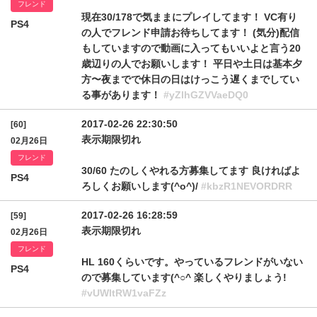
フレンド
現在30/178で気ままにプレイしてます！ VC有り
PS4
の人でフレンド申請お待ちしてます！ (気分)配信
もしていますので動画に入ってもいいよと言う20
歳辺りの人でお願いします！ 平日や土日は基本夕
方〜夜までで休日の日はけっこう遅くまでしてい
る事があります！
#yZlhGZVVaeDQ0
2017-02-26 22:30:50
[60]
表示期限切れ
02月26日
フレンド
30/60 たのしくやれる方募集してます 良ければよ
PS4
ろしくお願いします(^o^)/
#kbzR1NEVORDRR
2017-02-26 16:28:59
[59]
表示期限切れ
02月26日
フレンド
HL 160くらいです。やっているフレンドがいない
PS4
ので募集しています(^○^ 楽しくやりましょう!
#vUWltRW1vaFZz