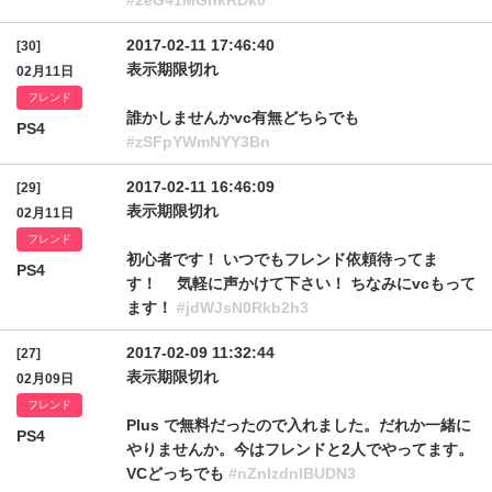
#2eG41MGhkRDk0
2017-02-11 17:46:40
[30]
表示期限切れ
02月11日
フレンド
誰かしませんかvc有無どちらでも
PS4
#zSFpYWmNYY3Bn
2017-02-11 16:46:09
[29]
表示期限切れ
02月11日
フレンド
初心者です！ いつでもフレンド依頼待ってま
PS4
す！ 気軽に声かけて下さい！ ちなみにvcもって
ます！
#jdWJsN0Rkb2h3
2017-02-09 11:32:44
[27]
表示期限切れ
02月09日
フレンド
Plus で無料だったので入れました。だれか一緒に
PS4
やりませんか。今はフレンドと2人でやってます。
VCどっちでも
#nZnIzdnlBUDN3