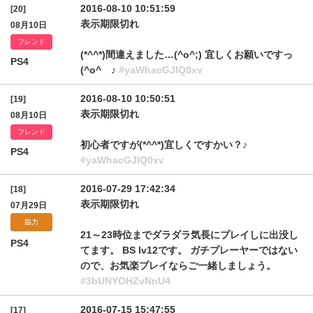
2016-08-10 10:51:59
[20]
表示期限切れ
08月10日
フレンド
(*^^*)間違えました…(^o^;) 宜しくお願いですっ
PS4
(^o^ゞ♪
#yaWhacGJIQ0xv
2016-08-10 10:50:51
[19]
表示期限切れ
08月10日
フレンド
初心者ですが(*^^*)宜しくですかい？♪
PS4
#yaWhacGJIQ0xv
2016-07-29 17:42:34
[18]
表示期限切れ
07月29日
協力
21～23時位までダラダラ気長にプレイしに出没し
PS4
てます。 BS lv12です。 ガチプレーヤーではない
ので、お気楽プレイならご一緒しましょう。
#3bUNYOHZvNnU4
2016-07-15 15:47:55
[17]