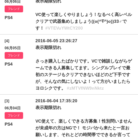
表示期限切れ
06月06日
フレンド
VC使って楽しくやりましょう！なるべく高レベル
PS4
クリアで武器集めしましょう((o(^∇^)o))33♂で
す！
#VTEVuYWtCY200
2016-06-05 23:26:27
[4]
表示期限切れ
06月05日
フレンド
さっき購入したばかりです。VCで雑談しながらゲ
PS4
ームできる人募集してます。シングルプレイで最
初のステージもクリアできないほどのど下手です
が、そんなの気にしないよ！って方がいましたら
ヨロシクです。
#zMTVfNW9nNktz
2016-06-04 17:35:20
[3]
表示期限切れ
06月04日
フレンド
VC使えて、楽しくできる方募集！性別問いません
PS4
が未成年の方はNGで！ モジパから来たと一言お
願いします、それとどの時間帯でできるか言って