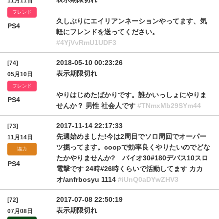
11月11日
フレンド
久しぶりにエイリアンネーションやってます、気
PS4
軽にフレンドを送ってください。
#4YjVvRmU1UDF3
2018-05-10 00:23:26
[74]
表示期限切れ
05月10日
フレンド
やりはじめたばかりです。誰かいっしょにやりま
PS4
せんか？ 男性 社会人です
#TNmxMb29SYm44
2017-11-14 22:17:33
[73]
先週始めました!今は2周目でソロ周回でオーパー
11月14日
ツ掘ってます。coopで効率良くやりたいのでどな
協力
たかやりませんか? バイオ30#180デバス10スロ
PS4
電撃です 24時#26時くらいで活動してます カカ
オ/anfrbosyu 1114
#iUnQ0aDYwZHV3
2017-07-08 22:50:19
[72]
表示期限切れ
07月08日