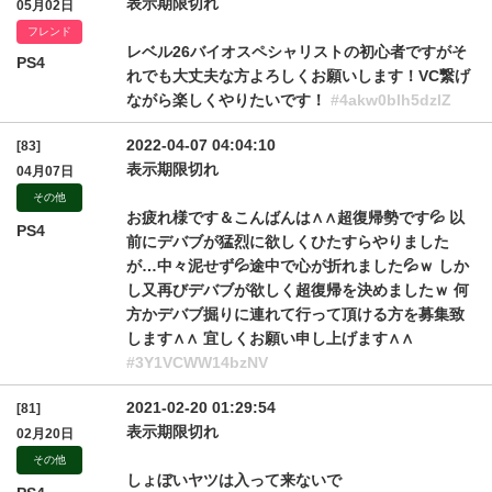
表示期限切れ
05月02日
フレンド
レベル26バイオスペシャリストの初心者ですがそ
PS4
れでも大丈夫な方よろしくお願いします！VC繋げ
ながら楽しくやりたいです！
#4akw0blh5dzlZ
2022-04-07 04:04:10
[83]
表示期限切れ
04月07日
その他
お疲れ様です＆こんばんは∧∧超復帰勢です💦 以
PS4
前にデバブが猛烈に欲しくひたすらやりました
が…中々泥せず💦途中で心が折れました💦ｗ しか
し又再びデバブが欲しく超復帰を決めましたｗ 何
方かデバブ掘りに連れて行って頂ける方を募集致
します∧∧ 宜しくお願い申し上げます∧∧
#3Y1VCWW14bzNV
2021-02-20 01:29:54
[81]
表示期限切れ
02月20日
その他
しょぼいヤツは入って来ないで